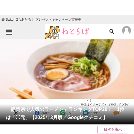
🎁 Switch 2もあたる！ プレゼントキャンペーン実施中！
ねとらぼメニュー
TOP
ニュース
エンタメ
クイズ
グルメ
地域
住まい
教育・育児
動物
リサーチ
静岡県
2025/03/15 17:30（公開）
画像はイメージです（画像：PIXTA）
会員記事
「静岡県で人気のラーメン」ランキングTOP20！ 1位
X
Share
LINE
hatena
0
は「◯元」【2025年3月版／Googleクチコミ】
メディア
目次を表示
注目記事を集めた総合ページ