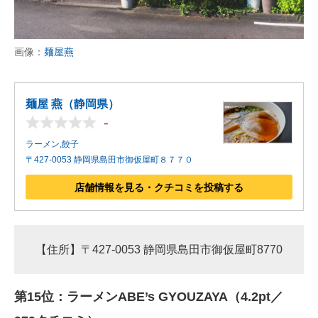
画像：
麺屋燕
麺屋 燕（静岡県）
-
ラーメン,餃子
〒427-0053 静岡県島田市御仮屋町８７７０
店舗情報を見る・クチコミを投稿する
【住所】〒427-0053 静岡県島田市御仮屋町8770
第15位：ラーメンABE’s GYOUZAYA（4.2pt／