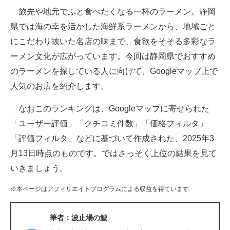
旅先や地元でふと食べたくなる一杯のラーメン。静岡
ITの今と未来を見通す
県では海の幸を活かした海鮮系ラーメンから、地域ごと
にこだわり抜いた名店の味まで、食欲をそそる多彩なラ
スマホと通信の最新トレンド
ーメン文化が広がっています。今回は静岡県でおすすめ
進化するPCとデバイスの未来
のラーメンを探している人に向けて、Googleマップ上で
人気のお店を紹介します。
好きが集まる 比べて選べる
なおこのランキングは、Googleマップに寄せられた
ビジネスと働き方のヒント
「ユーザー評価」「クチコミ件数」「価格フィルタ」
AI活用のいまが分かる
「評価フィルタ」などに基づいて作成された、2025年3
月13日時点のものです。ではさっそく上位の結果を見て
企業ITのトレンドを詳説
いきましょう。
経営リーダーのコミュニティ
※本ページはアフィリエイトプログラムによる収益を得ています
マーケ×ITの今がよく分かる
筆者：波止場の鯱
ITエンジニア向け専門サイト