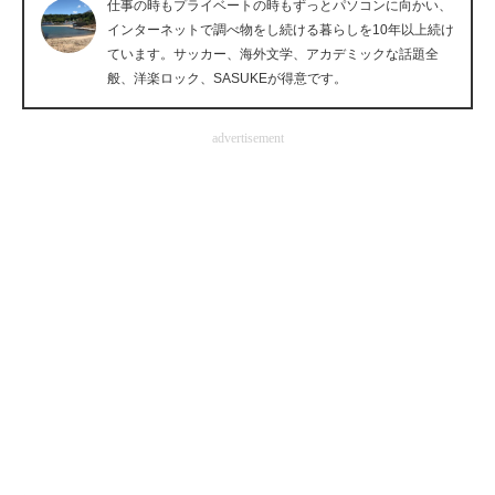
仕事の時もプライベートの時もずっとパソコンに向かい、
企業向けIT製品の総合サイト
インターネットで調べ物をし続ける暮らしを10年以上続け
ています。サッカー、海外文学、アカデミックな話題全
IT製品の技術・比較・事例
般、洋楽ロック、SASUKEが得意です。
製造業のIT導入・活用を支援
advertisement
モノづくり技術者専門サイト
エレクトロニクス専門サイト
電子設計の基本と応用
エネルギーの専門メディア
建設×テクノロジーの最前線
ちょっと気になるネットの話題