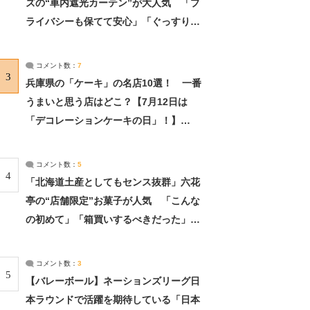
ズの“車内遮光カーテン”が大人気 「プ
ライバシーも保てて安心」「ぐっすり眠
れました」（2/2） | ライフ ねとらぼリ
サーチ：2ページ目
コメント数：
7
3
兵庫県の「ケーキ」の名店10選！ 一番
うまいと思う店はどこ？【7月12日は
「デコレーションケーキの日」！】
（2/4） | 兵庫県 ねとらぼリサーチ：2ペ
ージ目
コメント数：
5
4
「北海道土産としてもセンス抜群」六花
亭の“店舗限定”お菓子が人気 「こんな
の初めて」「箱買いするべきだった」
（1/2） | 北海道 ねとらぼリサーチ
コメント数：
3
5
【バレーボール】ネーションズリーグ日
本ラウンドで活躍を期待している「日本