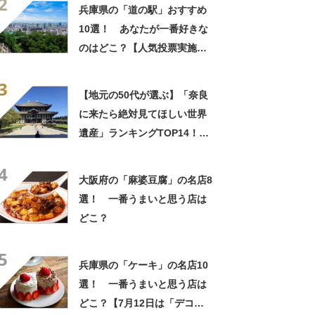
2
兵庫県の「道の駅」おすすめ
10選！ あなたが一番好きな
のはどこ？【人気投票実施
中】
3
【地元の50代が選ぶ】「奈良
に来たら絶対見てほしい世界
遺産」ランキングTOP14！
第1位は「東大寺」【2024年
4
最新調査結果】
大阪府の「麻婆豆腐」の名店8
選！ 一番うまいと思う店は
どこ？
5
兵庫県の「ケーキ」の名店10
選！ 一番うまいと思う店は
どこ？【7月12日は「デコレ