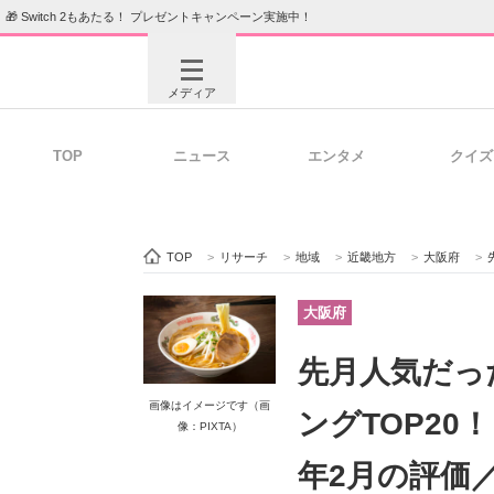
🎁 Switch 2もあたる！ プレゼントキャンペーン実施中！
メディア
TOP
ニュース
エンタメ
クイズ
注目記事を集めた総合ページ
ITの今
TOP
>
リサーチ
>
地域
>
近畿地方
>
大阪府
>
ビジネスと働き方のヒント
AI活用
大阪府
先月人気だっ
ITエンジニア向け専門サイト
企業向けI
画像はイメージです（画
ングTOP20
像：PIXTA）
年2月の評価