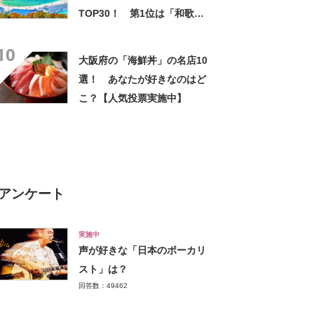
TOP30！ 第1位は「和歌山
県福祉事業団」【2024年最新
10
調査結果】
大阪府の「海鮮丼」の名店10
選！ あなたが好きなのはど
こ？【人気投票実施中】
アンケート
実施中
声が好きな「日本のボーカリ
スト」は？
回答数：49462