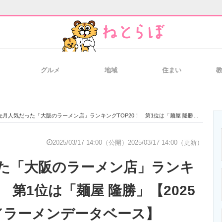
グルメ
地域
住まい
と未来を見通す
スマホと通信の最新トレンド
進化するPCとデ
先月人気だった「大阪のラーメン店」ランキングTOP20！ 第1位は「麺屋 隆勝」【2025年2月の評価／ラーメンデータベース】
のいまが分かる
企業ITのトレンドを詳説
経営リーダーの
2025/03/17 14:00（公開）
2025/03/17 14:00（更新）
た「大阪のラーメン店」ランキ
T製品の総合サイト
IT製品の技術・比較・事例
製造業のIT導入
！ 第1位は「麺屋 隆勝」【2025
／ラーメンデータベース】