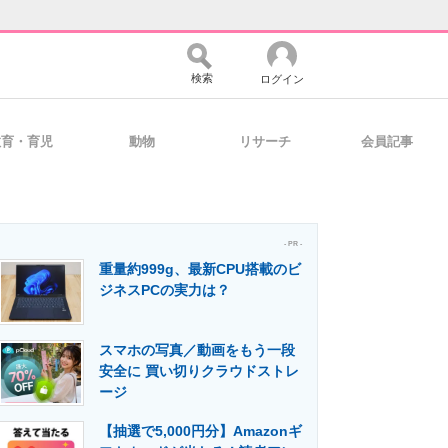
検索
ログイン
教育・育児
動物
リサーチ
会員記事
バイスの未来
好きが集まる 比べて選べる
- PR -
重量約999g、最新CPU搭載のビ
コミュニティ
マーケ×ITの今がよく分かる
ジネスPCの実力は？
スマホの写真／動画をもう一段
・活用を支援
安全に 買い切りクラウドストレ
ージ
【抽選で5,000円分】Amazonギ