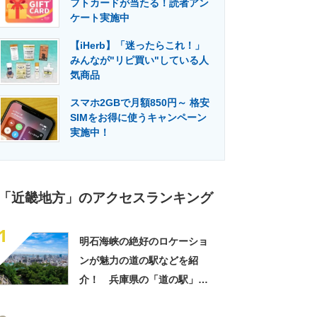
フトカードが当たる！読者アン
門メディア
建設×テクノロジーの最前線
ケート実施中
【iHerb】「迷ったらこれ！」
みんなが"リピ買い"している人
気商品
スマホ2GBで月額850円～ 格安
SIMをお得に使うキャンペーン
実施中！
「近畿地方」のアクセスランキング
1
明石海峡の絶好のロケーショ
ンが魅力の道の駅などを紹
介！ 兵庫県の「道の駅」お
すすめ10選！