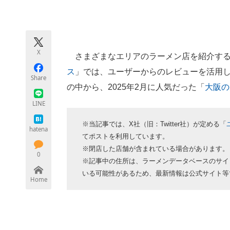
モノづくり技術者専門サイト
エレクトロ
X
さまざまなエリアのラーメン店を紹介する
ちょっと気になるネットの話題
ス
」では、ユーザーからのレビューを活用
Share
の中から、2025年2月に人気だった「
大阪の
LINE
※当記事では、X社（旧：Twitter社）が定める「
hatena
てポストを利用しています。
※閉店した店舗が含まれている場合があります。
0
※記事中の住所は、ラーメンデータベースのサイ
いる可能性があるため、最新情報は公式サイト等
Home