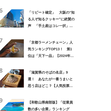
ーションケーキの日」！】
6
「リピート確定」 大阪の“知
る人ぞ知るクッキー”に絶賛の
声 「手土産はコレ一択」
「いつも行列の人気店」
7
「京都ラーメンチェーン」人
気ランキングTOP13！ 第1
位は「天下一品」【2024年最
新投票結果】
8
「滋賀県のそばの名店」9
選！ あなたが一番うまいと
思う店はどこ？【人気投票実
施中】
9
【和歌山県南部版】「従業員
数の多い企業」ランキング