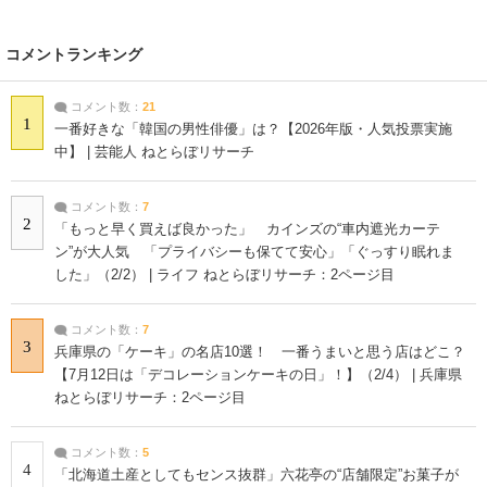
コメントランキング
コメント数：
21
1
一番好きな「韓国の男性俳優」は？【2026年版・人気投票実施
中】 | 芸能人 ねとらぼリサーチ
コメント数：
7
2
「もっと早く買えば良かった」 カインズの“車内遮光カーテ
ン”が大人気 「プライバシーも保てて安心」「ぐっすり眠れま
した」（2/2） | ライフ ねとらぼリサーチ：2ページ目
コメント数：
7
3
兵庫県の「ケーキ」の名店10選！ 一番うまいと思う店はどこ？
【7月12日は「デコレーションケーキの日」！】（2/4） | 兵庫県
ねとらぼリサーチ：2ページ目
コメント数：
5
4
「北海道土産としてもセンス抜群」六花亭の“店舗限定”お菓子が