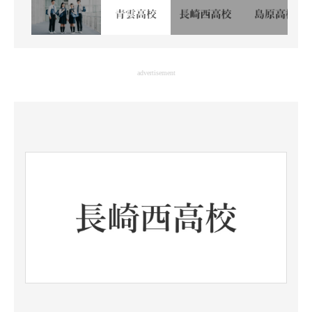
advertisement