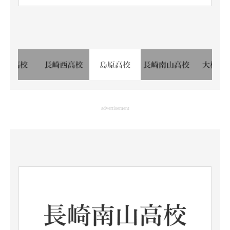
advertisement