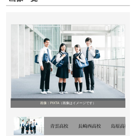
ITの今と未来を見通す
スマホと通信の最新トレンド
進化するPCとデバイスの未来
好きが集まる 比べて選べる
ビジネスと働き方のヒント
AI活用のいまが分かる
企業ITのトレンドを詳説
画像：PIXTA
（画像はイメージです）
経営リーダーのコミュニティ
マーケ×ITの今がよく分かる
ITエンジニア向け専門サイト