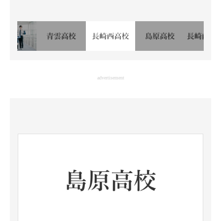
advertisement