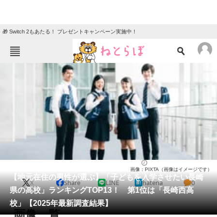
🎁 Switch 2もあたる！ プレゼントキャンペーン実施中！
ねとらぼメニュー
TOP
ニュース
エンタメ
クイズ
グルメ
地域
住まい
教育・育児
動物
リサーチ
高校
2025/03/16 19:20（公開）
画像：PIXTA（画像はイメージです）
会員記事
【地元在住の男性が選ぶ】「子どもを入学させたい長崎
X
Share
LINE
hatena
0
県の高校」ランキングTOP13！ 第1位は「長崎西高
メディア
校」【2025年最新調査結果】
画像一覧
注目記事を集めた総合ページ