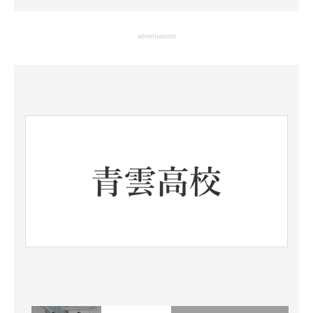
企業向けIT製品の総合サイト
advertisement
IT製品の技術・比較・事例
製造業のIT導入・活用を支援
モノづくり技術者専門サイト
エレクトロニクス専門サイト
電子設計の基本と応用
エネルギーの専門メディア
建設×テクノロジーの最前線
ちょっと気になるネットの話題