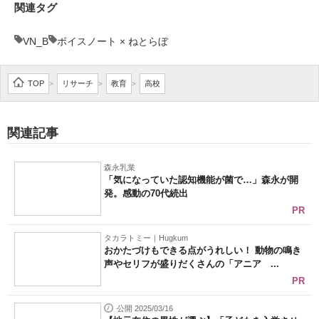
関連タグ
VN_B
ボイスノート × ねとらぼ
TOP
リサーチ
教育
高校
>
>
>
関連記事
森永乳業
「気になっていた認知機能が菌で…」森永が開
発。感動の70代続出
PR
タカラトミー｜Hugkum
おかたづけもできる点がうれしい！ 動物の鳴き
声やセリフが盛りだくさんの「アニア ...
PR
公開 2025/03/16