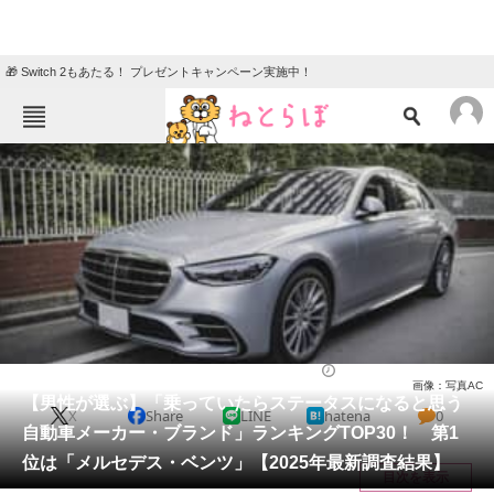
🎁 Switch 2もあたる！ プレゼントキャンペーン実施中！
ねとらぼメニュー
TOP
ニュース
エンタメ
クイズ
グルメ
地域
住まい
教育・育児
動物
リサーチ
自動車
2025/03/18 10:30（公開）
画像：写真AC
会員記事
【男性が選ぶ】「乗っていたらステータスになると思う
X
Share
LINE
hatena
0
自動車メーカー・ブランド」ランキングTOP30！ 第1
メディア
位は「メルセデス・ベンツ」【2025年最新調査結果】
目次を表示
注目記事を集めた総合ページ