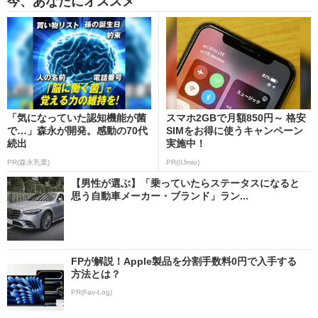
今、あなたにオススメ
「気になっていた認知機能が菌
スマホ2GBで月額850円～ 格安
で…」森永が開発。感動の70代
SIMをお得に使うキャンペーン
続出
実施中！
PR(森永乳業)
PR(IIJmio)
【男性が選ぶ】「乗っていたらステータスになると
思う自動車メーカー・ブランド」ラン...
FPが解説！Apple製品を分割手数料0円で入手する
方法とは？
PR(Fav-Log)