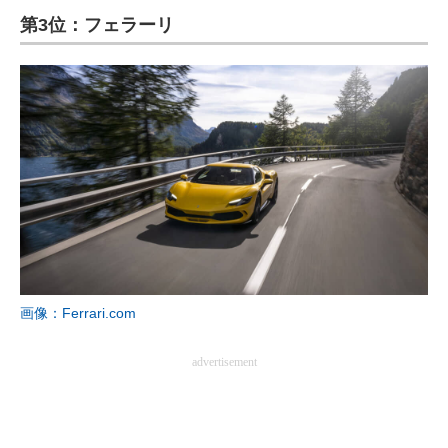
第3位：フェラーリ
ITの今と未来を見通す
スマホと通信の最新トレンド
進化するPCとデバイスの未来
好きが集まる 比べて選べる
ビジネスと働き方のヒント
AI活用のいまが分かる
企業ITのトレンドを詳説
画像：Ferrari.com
経営リーダーのコミュニティ
advertisement
マーケ×ITの今がよく分かる
ITエンジニア向け専門サイト