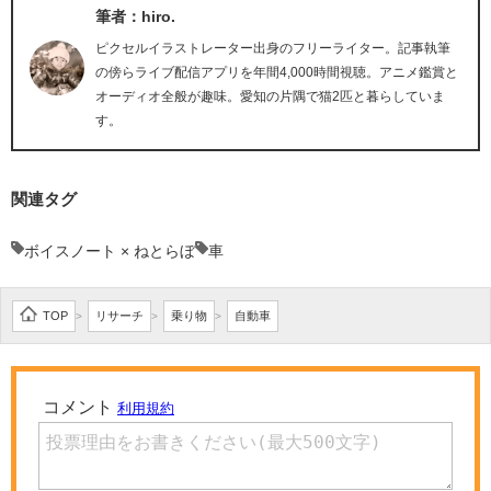
筆者：hiro.
ピクセルイラストレーター出身のフリーライター。記事執筆
の傍らライブ配信アプリを年間4,000時間視聴。アニメ鑑賞と
オーディオ全般が趣味。愛知の片隅で猫2匹と暮らしていま
す。
関連タグ
ボイスノート × ねとらぼ
車
TOP
リサーチ
乗り物
自動車
>
>
>