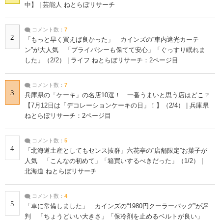
中】 | 芸能人 ねとらぼリサーチ
コメント数：
7
2
「もっと早く買えば良かった」 カインズの“車内遮光カーテ
ン”が大人気 「プライバシーも保てて安心」「ぐっすり眠れま
した」（2/2） | ライフ ねとらぼリサーチ：2ページ目
コメント数：
7
3
兵庫県の「ケーキ」の名店10選！ 一番うまいと思う店はどこ？
【7月12日は「デコレーションケーキの日」！】（2/4） | 兵庫県
ねとらぼリサーチ：2ページ目
コメント数：
5
4
「北海道土産としてもセンス抜群」六花亭の“店舗限定”お菓子が
人気 「こんなの初めて」「箱買いするべきだった」（1/2） |
北海道 ねとらぼリサーチ
コメント数：
4
5
「車に常備しました」 カインズの“1980円クーラーバッグ”が評
判 「ちょうどいい大きさ」「保冷剤を止めるベルトが良い」