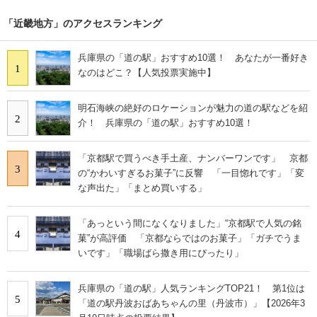
「近畿地方」のアクセスランキング
兵庫県の「道の駅」おすすめ10選！ あなたが一番好き
1
なのはどこ？【人気投票実施中】
明石海峡の絶好のロケーションが魅力の道の駅などを紹
2
介！ 兵庫県の「道の駅」おすすめ10選！
「京都駅で買うべき手土産、ナンバーワンです」 京都
3
の“かわいすぎるお菓子”に反響 「一目惚れです」「変
な声出た」「まとめ買いする」
「あっという間になくなりました」“京都駅で人気の銘
4
菓”が高評価 「京都ならではのお菓子」「ガチでうま
いです」「職場ばら撒き用にぴったり」
兵庫県の「道の駅」人気ランキングTOP21！ 第1位は
5
「道の駅丹波おばあちゃんの里（丹波市）」【2026年3