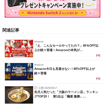
関連記事
Amazon
「え、こんなセールやってたの？」80％OFF以
上が続々登場！Amazonの本気が...
PR
Amazon
Amazon今日も見逃せない！80%OFF以上が
続々登場
PR
公開 2025/03/17
先月人気だった「大阪のラーメン店」ランキン
グTOP20！ 第1位は「麺屋 隆勝」...