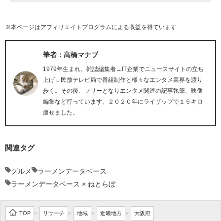
※本ページはアフィリエイトプログラムによる収益を得ています
筆者：高橋マナブ
1979年生まれ。雑誌編集者→IT企業でニュースサイトの立ち
上げ→民放テレビ局で番組制作と様々なエンタメ業界を渡り
歩く。その後、フリーとなりエンタメ関連の記事執筆、映像
編集など行っています。２０２０年にライザップで１５キロ
痩せました。
関連タグ
グルメ
ラーメンデータベース
ラーメンデータベース × ねとらぼ
TOP
リサーチ
地域
近畿地方
大阪府
>
>
>
>