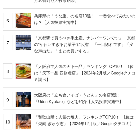
月10日時点の投票結果】
兵庫県の「うな重」の名店10選！ 一番食べてみたいの
6
は？【人気投票実施中】
「京都駅で買うべき手土産、ナンバーワンです」 京都
7
の“かわいすぎるお菓子”に反響 「一目惚れです」「変
な声出た」「まとめ買いする」
「大阪府で人気の天下一品」ランキングTOP10！ 1位
8
は「天下一品 四條畷店」【2024年2月版／Googleクチコ
ミ調べ】
大阪府の「立ち食いそば・うどん」の名店8選！
9
「Udon Kyutaro」などを紹介【人気投票実施中】
「和歌山県で人気の焼肉」ランキングTOP10！ 1位は
10
「焼肉 ぎゅう志」【2024年12月版／Googleクチコミ】