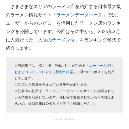
さまざまなエリアのラーメン店を紹介する日本最大級
ITの今と未来を見通す
のラーメン情報サイト「
ラーメンデータベース
」では、
ユーザーからのレビューを活用したラーメン店のランキ
スマホと通信の最新トレンド
ングを公開しています。今回はその中から、2025年2月
進化するPCとデバイスの未来
に人気だった「
大阪のラーメン店
」をランキング形式で
紹介します。
好きが集まる 比べて選べる
ビジネスと働き方のヒント
※当記事では、X社（旧：Twitter社）が定める「
ユーザーの権利
およびコンテンツに対する権利の許諾
」に基づいてポストを利用
AI活用のいまが分かる
しています。
※閉店した店舗が含まれている場合があります。
企業ITのトレンドを詳説
※記事中の住所は、ラーメンデータベースのサイトに掲載されて
いる情報を引用しています。移転等で変更されている可能性があ
経営リーダーのコミュニティ
るため、最新情報は公式サイト等でご確認ください。
マーケ×ITの今がよく分かる
advertisement
ITエンジニア向け専門サイト