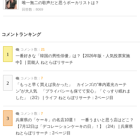
唯一無二の歌声だと思うボーカリストは？
回答数：8069
コメントランキング
コメント数：
21
1
一番好きな「韓国の男性俳優」は？【2026年版・人気投票実施
中】 | 芸能人 ねとらぼリサーチ
コメント数：
7
2
「もっと早く買えば良かった」 カインズの“車内遮光カーテ
ン”が大人気 「プライバシーも保てて安心」「ぐっすり眠れま
した」（2/2） | ライフ ねとらぼリサーチ：2ページ目
コメント数：
7
3
兵庫県の「ケーキ」の名店10選！ 一番うまいと思う店はどこ？
【7月12日は「デコレーションケーキの日」！】（2/4） | 兵庫県
ねとらぼリサーチ：2ページ目