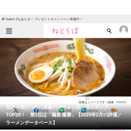
🎁 Switch 2もあたる！ プレゼントキャンペーン実施中！
ねとらぼメニュー
TOP
ニュース
エンタメ
クイズ
グルメ
地域
住まい
教育・育児
動物
リサーチ
大阪府
2025/03/17 14:00（公開）
画像はイメージです（画像：PIXTA）
会員記事
先月人気だった「大阪のラーメン店」ランキング
X
Share
LINE
hatena
0
TOP20！ 第1位は「麺屋 隆勝」【2025年2月の評価／
メディア
ラーメンデータベース】
目次を表示
注目記事を集めた総合ページ