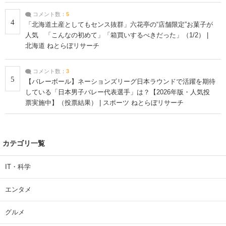
コメント数：
5
4
「北海道土産としてもセンス抜群」六花亭の“店舗限定”お菓子が
人気 「こんなの初めて」「箱買いするべきだった」（1/2） |
北海道 ねとらぼリサーチ
コメント数：
3
5
【バレーボール】ネーションズリーグ日本ラウンドで活躍を期待
している「日本男子バレー代表選手」は？【2026年版・人気投
票実施中】（投票結果） | スポーツ ねとらぼリサーチ
カテゴリ一覧
IT・科学
エンタメ
グルメ