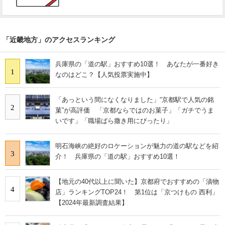
「近畿地方」のアクセスランキング
兵庫県の「道の駅」おすすめ10選！ あなたが一番好き
1
なのはどこ？【人気投票実施中】
「あっという間になくなりました」“京都駅で人気の銘
2
菓”が高評価 「京都ならではのお菓子」「ガチでうま
いです」「職場ばら撒き用にぴったり」
明石海峡の絶好のロケーションが魅力の道の駅などを紹
3
介！ 兵庫県の「道の駅」おすすめ10選！
【地元の40代以上に聞いた】京都府でおすすめの「漬物
4
店」ランキングTOP24！ 第1位は「京つけもの 西利」
【2024年最新調査結果】