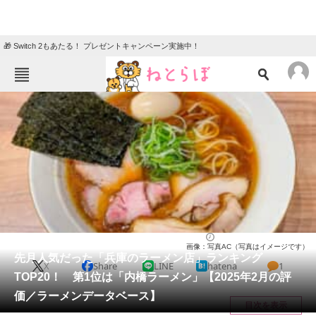
🎁 Switch 2もあたる！ プレゼントキャンペーン実施中！
ねとらぼメニュー
TOP
ニュース
エンタメ
クイズ
グルメ
地域
住まい
教育・育児
動物
リサーチ
兵庫県
2025/03/18 15:00（公開）
画像：写真AC（写真はイメージです）
会員記事
先月人気だった「兵庫のラーメン店」ランキング
X
Share
LINE
hatena
1
TOP20！ 第1位は「内橋ラーメン」【2025年2月の評
メディア
価／ラーメンデータベース】
目次を表示
注目記事を集めた総合ページ