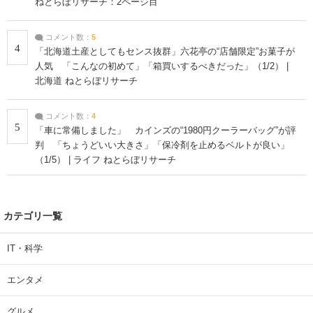
ねとらぼリサーチ：2ページ目
コメント数：
5
4
「北海道土産としてもセンス抜群」六花亭の“店舗限定”お菓子が
人気 「こんなの初めて」「箱買いするべきだった」（1/2） |
北海道 ねとらぼリサーチ
コメント数：
4
5
「車に常備しました」 カインズの“1980円クーラーバッグ”が評
判 「ちょうどいい大きさ」「保冷剤を止めるベルトが良い」
（1/5） | ライフ ねとらぼリサーチ
カテゴリ一覧
IT・科学
エンタメ
グルメ