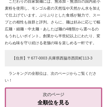
こだわりの自家製麺には、無添加・無漂白の国内産小
麦粉を使用し、モンゴル産の天然塩や天然かん水を加え
て仕上げています。ぷりぷりとした食感が魅力で、スー
プとの相性も抜群と評判。さらに、麺は好みに応じて幅
広麺・細麺・中太麺・あしたば麺の4種類から選べるの
もうれしいポイント。創業から半世紀以上にわたり、変
わらぬ味を守り続ける老舗の味を楽しめる一軒です。
【住所】〒677-0003 兵庫県西脇市西田町113-3
ランキングの全順位は、次のページからご覧くださ
い！
全順位を見る