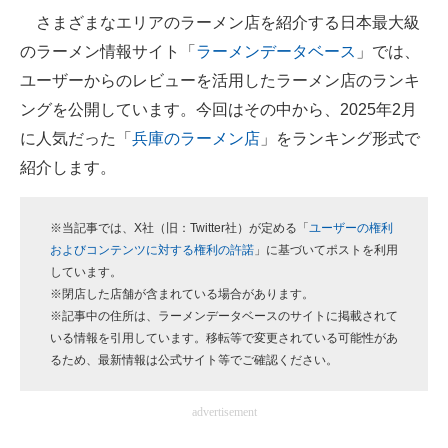
さまざまなエリアのラーメン店を紹介する日本最大級
ITの今と未来を見通す
のラーメン情報サイト「
ラーメンデータベース
」では、
ユーザーからのレビューを活用したラーメン店のランキ
スマホと通信の最新トレンド
ングを公開しています。今回はその中から、2025年2月
進化するPCとデバイスの未来
に人気だった「
兵庫のラーメン店
」をランキング形式で
紹介します。
好きが集まる 比べて選べる
ビジネスと働き方のヒント
※当記事では、X社（旧：Twitter社）が定める「
ユーザーの権利
およびコンテンツに対する権利の許諾
」に基づいてポストを利用
AI活用のいまが分かる
しています。
※閉店した店舗が含まれている場合があります。
企業ITのトレンドを詳説
※記事中の住所は、ラーメンデータベースのサイトに掲載されて
いる情報を引用しています。移転等で変更されている可能性があ
経営リーダーのコミュニティ
るため、最新情報は公式サイト等でご確認ください。
マーケ×ITの今がよく分かる
advertisement
ITエンジニア向け専門サイト