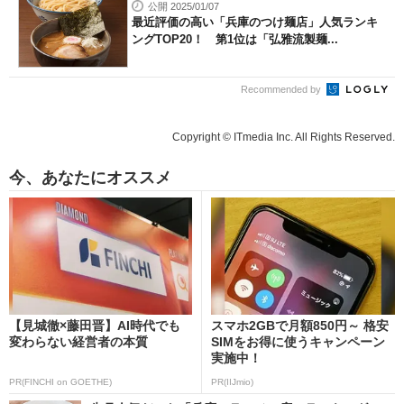
公開 2025/01/07
最近評価の高い「兵庫のつけ麺店」人気ランキ
ングTOP20！ 第1位は「弘雅流製麺...
Recommended by
Copyright © ITmedia Inc. All Rights Reserved.
今、あなたにオススメ
【見城徹×藤田晋】AI時代でも
スマホ2GBで月額850円～ 格安
変わらない経営者の本質
SIMをお得に使うキャンペーン
実施中！
PR(FINCHI on GOETHE)
PR(IIJmio)