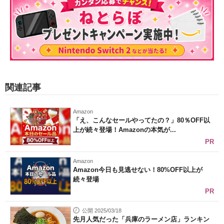
関連記事
Amazon
「え、こんなセールやってたの？」80％OFF以
上が続々登場！Amazonの本気が...
PR
Amazon
Amazon今日も見逃せない！80%OFF以上が
続々登場
PR
公開 2025/03/18
先月人気だった「兵庫のラーメン店」ランキン