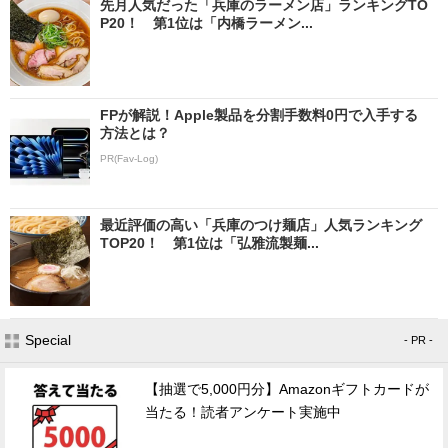
先月人気だった「兵庫のラーメン店」ランキングTO
P20！ 第1位は「内橋ラーメン...
FPが解説！Apple製品を分割手数料0円で入手する
方法とは？
PR(Fav-Log)
最近評価の高い「兵庫のつけ麺店」人気ランキング
TOP20！ 第1位は「弘雅流製麺...
Special
- PR -
【抽選で5,000円分】Amazonギフトカードが
当たる！読者アンケート実施中