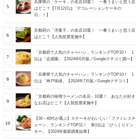
兵庫県の「ケーキ」の名店10選！ 一番うまいと思う店
5
はどこ？【7月12日は「デコレーションケーキの
日」！】
京都府の「洋菓子」の名店10選！ 一番うまいと思う店
6
はどこ？【人気投票実施中】
「京都府で人気のチャーハン」ランキングTOP10！ 1
7
位は「志成園」【2024年6月版／Googleクチコミ調べ】
「兵庫県で人気のチャーハン」ランキングTOP10！ 1
8
位は「神戸味縁」【2024年7月版／Googleクチコミ】
「京都府の味噌ラーメンの名店」10選！ あなたが好き
9
なお店はどこ？【人気投票実施中】
【30～40代が選ぶ】ステーキがおいしい「ファミレスチ
10
ェーン」ランキングTOP11！ 第1位は「びっくりドン
キー」【2024年最新調査結果】