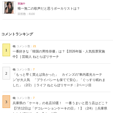
実施中
唯一無二の歌声だと思うボーカリストは？
回答数：8100
コメントランキング
コメント数：
21
1
一番好きな「韓国の男性俳優」は？【2026年版・人気投票実施
中】 | 芸能人 ねとらぼリサーチ
コメント数：
7
2
「もっと早く買えば良かった」 カインズの“車内遮光カーテ
ン”が大人気 「プライバシーも保てて安心」「ぐっすり眠れま
した」（2/2） | ライフ ねとらぼリサーチ：2ページ目
コメント数：
7
3
兵庫県の「ケーキ」の名店10選！ 一番うまいと思う店はどこ？
【7月12日は「デコレーションケーキの日」！】（2/4） | 兵庫県