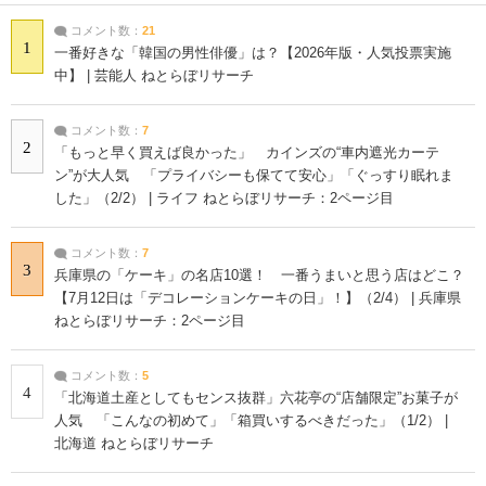
コメント数：
21
1
一番好きな「韓国の男性俳優」は？【2026年版・人気投票実施
中】 | 芸能人 ねとらぼリサーチ
コメント数：
7
2
「もっと早く買えば良かった」 カインズの“車内遮光カーテ
ン”が大人気 「プライバシーも保てて安心」「ぐっすり眠れま
した」（2/2） | ライフ ねとらぼリサーチ：2ページ目
コメント数：
7
3
兵庫県の「ケーキ」の名店10選！ 一番うまいと思う店はどこ？
【7月12日は「デコレーションケーキの日」！】（2/4） | 兵庫県
ねとらぼリサーチ：2ページ目
コメント数：
5
4
「北海道土産としてもセンス抜群」六花亭の“店舗限定”お菓子が
人気 「こんなの初めて」「箱買いするべきだった」（1/2） |
北海道 ねとらぼリサーチ