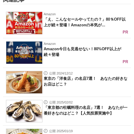
Amazon
「え、こんなセールやってたの？」80％OFF以
上が続々登場！Amazonの本気が...
PR
Amazon
Amazon今日も見逃せない！80%OFF以上が
続々登場
PR
公開 2024/12/12
東京の「洋食店」の名店7選！ あなたの好きな
お店はどこ？
公開 2025/02/02
「東京都の牡蠣料理の名店」7選！ あなたが一
番好きなのはどこ？【人気投票実施中】
公開 2025/01/19