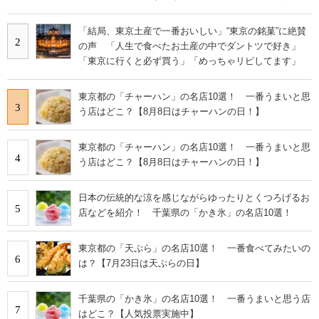
「結局、東京土産で一番おいしい」“東京の銘菓”に絶賛
2
の声 「人生で食べたお土産の中でダントツで好き」
「東京に行くと必ず買う」「めっちゃリピしてます」
東京都の「チャーハン」の名店10選！ 一番うまいと思
3
う店はどこ？【8月8日はチャーハンの日！】
東京都の「チャーハン」の名店10選！ 一番うまいと思
4
う店はどこ？【8月8日はチャーハンの日！】
日本の伝統的な涼を感じながらゆったりとくつろげるお
5
店などを紹介！ 千葉県の「かき氷」の名店10選！
東京都の「天ぷら」の名店10選！ 一番食べてみたいの
6
は？【7月23日は天ぷらの日】
千葉県の「かき氷」の名店10選！ 一番うまいと思う店
7
はどこ？【人気投票実施中】