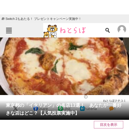
🎁 Switch 2もあたる！ プレゼントキャンペーン実施中！
ねとらぼメニュー
TOP
ニュース
エンタメ
クイズ
グルメ
地域
住まい
教育・育児
動物
リサーチ
東京都
2025/03/17 19:00（公開）
ねとらぼクチコミ
会員記事
東京都の「イタリアン」の名店13選！ あなたが一番好
X
Share
LINE
hatena
1
きな店はどこ？【人気投票実施中】
メディア
目次を表示
注目記事を集めた総合ページ