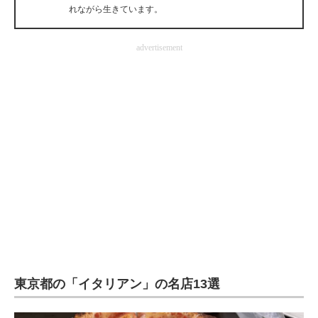
れながら生きています。
企業向けIT製品の総合サイト
IT製品の技術・比較・事例
advertisement
製造業のIT導入・活用を支援
モノづくり技術者専門サイト
エレクトロニクス専門サイト
電子設計の基本と応用
エネルギーの専門メディア
建設×テクノロジーの最前線
ちょっと気になるネットの話題
東京都の「イタリアン」の名店13選