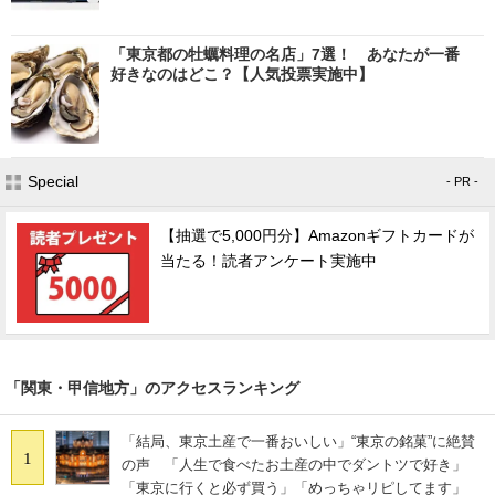
「東京都の牡蠣料理の名店」7選！ あなたが一番
好きなのはどこ？【人気投票実施中】
Special
- PR -
【抽選で5,000円分】Amazonギフトカードが
当たる！読者アンケート実施中
「関東・甲信地方」のアクセスランキング
「結局、東京土産で一番おいしい」“東京の銘菓”に絶賛
1
の声 「人生で食べたお土産の中でダントツで好き」
「東京に行くと必ず買う」「めっちゃリピしてます」