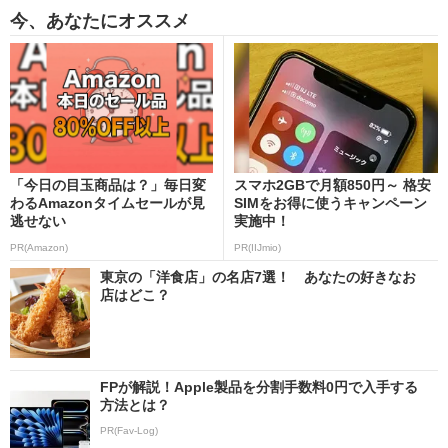
今、あなたにオススメ
「今日の目玉商品は？」毎日変
スマホ2GBで月額850円～ 格安
わるAmazonタイムセールが見
SIMをお得に使うキャンペーン
逃せない
実施中！
PR(Amazon)
PR(IIJmio)
東京の「洋食店」の名店7選！ あなたの好きなお
店はどこ？
FPが解説！Apple製品を分割手数料0円で入手する
方法とは？
PR(Fav-Log)