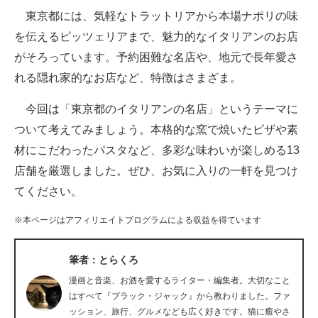
東京都には、気軽なトラットリアから本場ナポリの味
ITの今と未来を見通す
を伝えるピッツェリアまで、魅力的なイタリアンのお店
がそろっています。予約困難な名店や、地元で長年愛さ
スマホと通信の最新トレンド
れる隠れ家的なお店など、特徴はさまざま。
進化するPCとデバイスの未来
今回は「東京都のイタリアンの名店」というテーマに
好きが集まる 比べて選べる
ついて考えてみましょう。本格的な窯で焼いたピザや素
材にこだわったパスタなど、多彩な味わいが楽しめる13
ビジネスと働き方のヒント
店舗を厳選しました。ぜひ、お気に入りの一軒を見つけ
AI活用のいまが分かる
てください。
企業ITのトレンドを詳説
※本ページはアフィリエイトプログラムによる収益を得ています
経営リーダーのコミュニティ
筆者：とらくろ
マーケ×ITの今がよく分かる
漫画と音楽、お酒を愛するライター・編集者。大切なこと
はすべて『ブラック・ジャック』から教わりました。ファ
ITエンジニア向け専門サイト
ッション、旅行、グルメなども広く好きです。猫に癒やさ