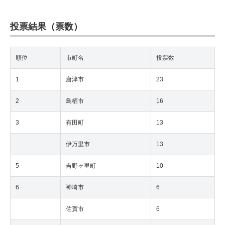
投票結果（票数）
順位
市町名
投票数
1
唐津市
23
2
鳥栖市
16
3
有田町
13
伊万里市
13
5
吉野ヶ里町
10
6
神埼市
6
佐賀市
6