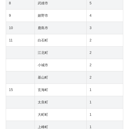
8
武雄市
5
9
嬉野市
4
10
鹿島市
3
11
白石町
2
江北町
2
小城市
2
基山町
2
15
玄海町
1
太良町
1
大町町
1
上峰町
1