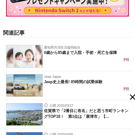
関連記事
愛知県共済生活協同組合
0歳から85歳まで入院・手術・死亡を保障
PR
Jeep Japan
Jeep史上最長! 85時間の試乗体験
PR
公開 2025/03/17
佐賀県で「2番目に有名」だと思う市町ランキン
グTOP18！ 第1位は「唐津市」【...
公開 2025/03/05