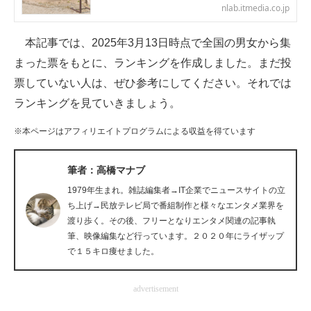
nlab.itmedia.co.jp
企業向けIT製品の総合サイト
本記事では、2025年3月13日時点で全国の男女から集
IT製品の技術・比較・事例
まった票をもとに、ランキングを作成しました。まだ投
製造業のIT導入・活用を支援
票していない人は、ぜひ参考にしてください。それでは
ランキングを見ていきましょう。
モノづくり技術者専門サイト
※本ページはアフィリエイトプログラムによる収益を得ています
エレクトロニクス専門サイト
電子設計の基本と応用
筆者：高橋マナブ
1979年生まれ。雑誌編集者→IT企業でニュースサイトの立
エネルギーの専門メディア
ち上げ→民放テレビ局で番組制作と様々なエンタメ業界を
渡り歩く。その後、フリーとなりエンタメ関連の記事執
建設×テクノロジーの最前線
筆、映像編集など行っています。２０２０年にライザップ
で１５キロ痩せました。
ちょっと気になるネットの話題
advertisement