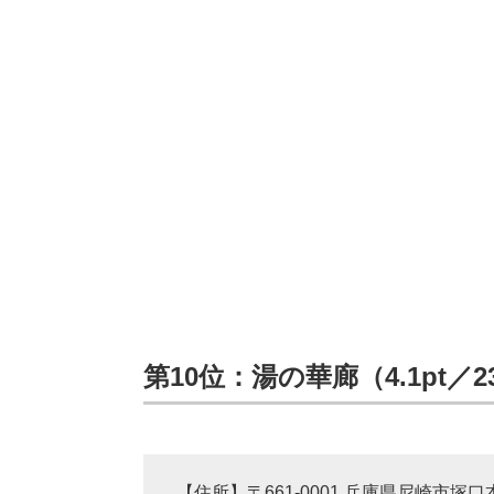
第10位：湯の華廊（4.1pt／
【住所】〒661-0001 兵庫県尼崎市塚口本