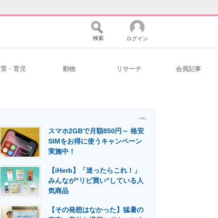
検索
ログイン
教育・育児
動物
リサーチ
会員記事
バイスの未来
好きが集まる 比べて選べる
- PR -
スマホ2GBで月額850円～ 格安
コミュニティ
マーケ×ITの今がよく分かる
SIMをお得に使うキャンペーン
実施中！
【iHerb】「迷ったらこれ！」
・活用を支援
みんなが"リピ買い"している人
気商品
【その発想はなかった】猛暑の