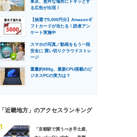
東京、意外な場所にドキッとす
門メディア
建設×テクノロジーの最前線
る広告が出現！
【抽選で5,000円分】Amazonギ
フトカードが当たる！読者アン
ケート実施中
スマホの写真／動画をもう一段
安全に 買い切りクラウドストレ
ージ
重量約999g、最新CPU搭載のビ
ジネスPCの実力は？
「近畿地方」のアクセスランキング
1
「京都駅で買うべき手土産、