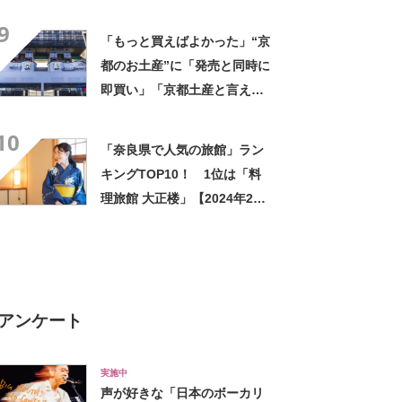
1位は「八ッ橋（京都銘菓おた
9
べ）」【2026年最新調査結
「もっと買えばよかった」“京
果】
都のお土産”に「発売と同時に
即買い」「京都土産と言え
ば…」「一気に半分食べちゃ
10
った」「おいしすぎて涙でそ
「奈良県で人気の旅館」ラン
うだった」の声
キングTOP10！ 1位は「料
理旅館 大正楼」【2024年2月
版／Googleクチコミ調べ】
アンケート
実施中
声が好きな「日本のボーカリ