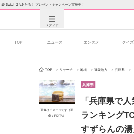
🎁 Switch 2もあたる！ プレゼントキャンペーン実施中！
メディア
TOP
ニュース
エンタメ
クイズ
注目記事を集めた総合ページ
ITの今
TOP
>
リサーチ
>
地域
>
近畿地方
>
兵庫県
>
「
ビジネスと働き方のヒント
AI活用
兵庫県
「兵庫県で人
ITエンジニア向け専門サイト
企業向けI
画像はイメージです（画
ランキングTO
像：PIXTA）
すずらんの湯」