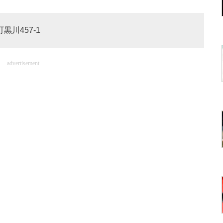
黒川457-1
advertisement