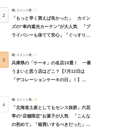
コメント数：
7
2
「もっと早く買えば良かった」 カイン
ズの“車内遮光カーテン”が大人気 「プ
ライバシーも保てて安心」「ぐっすり眠
れました」（2/2） | ライフ ねとらぼリ
サーチ：2ページ目
コメント数：
7
3
兵庫県の「ケーキ」の名店10選！ 一番
うまいと思う店はどこ？【7月12日は
「デコレーションケーキの日」！】
（2/4） | 兵庫県 ねとらぼリサーチ：2ペ
ージ目
コメント数：
5
4
「北海道土産としてもセンス抜群」六花
亭の“店舗限定”お菓子が人気 「こんな
の初めて」「箱買いするべきだった」
（1/2） | 北海道 ねとらぼリサーチ