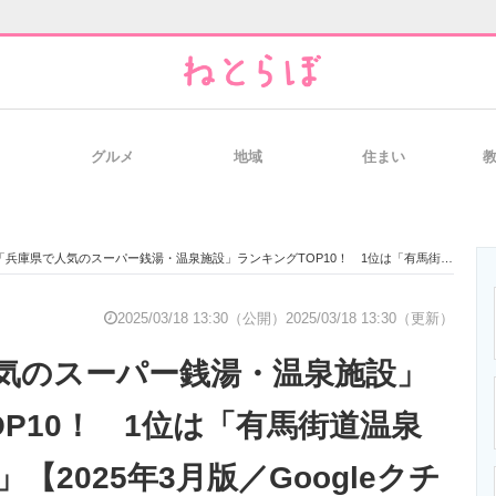
グルメ
地域
住まい
と未来を見通す
スマホと通信の最新トレンド
進化するPCとデ
兵庫県で人気のスーパー銭湯・温泉施設」ランキングTOP10！ 1位は「有馬街道温泉 すずらんの湯」【2025年3月版／Googleクチコミ】
のいまが分かる
企業ITのトレンドを詳説
経営リーダーの
2025/03/18 13:30（公開）
2025/03/18 13:30（更新）
気のスーパー銭湯・温泉施設」
T製品の総合サイト
IT製品の技術・比較・事例
製造業のIT導入
P10！ 1位は「有馬街道温泉
【2025年3月版／Googleクチ