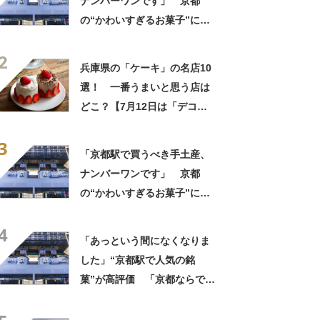
ナンバーワンです」 京都
の“かわいすぎるお菓子”に反
響 「一目惚れです」「変な
2
声出た」「まとめ買いする」
兵庫県の「ケーキ」の名店10
選！ 一番うまいと思う店は
どこ？【7月12日は「デコレ
ーションケーキの日」！】
3
「京都駅で買うべき手土産、
ナンバーワンです」 京都
の“かわいすぎるお菓子”に反
響 「一目惚れです」「変な
4
声出た」「まとめ買いする」
「あっという間になくなりま
した」“京都駅で人気の銘
菓”が高評価 「京都ならでは
のお菓子」「ガチでうまいで
す」「職場ばら撒き用にぴっ