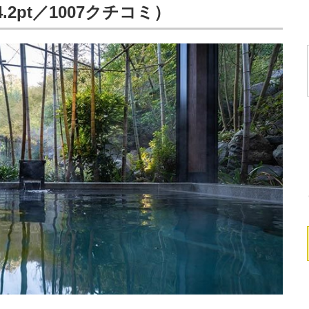
2pt／1007クチコミ）