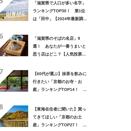
5
「滋賀県で人口が多い名字」
たり」
ランキングTOP30！ 第1位
は「田中」【2024年最新調査
結果】
6
「滋賀県のそばの名店」9
選！ あなたが一番うまいと
思う店はどこ？【人気投票実
施中】
7
【60代が選ぶ】抹茶を飲みに
行きたい「京都のお寺・お
庭」ランキングTOP14！ 第
1位は「三千院」【2024年最
8
新調査結果】
【東海在住者に聞いた】買っ
てきてほしい「京都のお土
産」ランキングTOP27！ 第