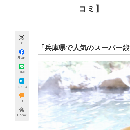
モノづくり技術者専門サイト
エレクトロ
コミ】
ちょっと気になるネットの話題
X
「兵庫県で人気のスーパー銭
Share
LINE
hatena
0
Home