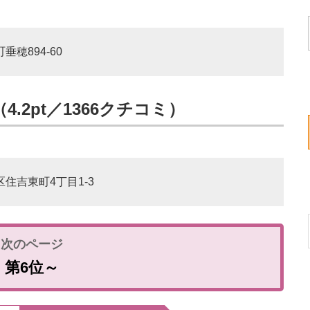
垂穂894-60
.2pt／1366クチコミ）
区住吉東町4丁目1-3
第6位～