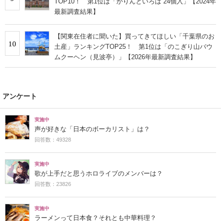
TOP10！ 第1位は「かりんといろは 24個入」【2024年
最新調査結果】
【関東在住者に聞いた】買ってきてほしい「千葉県のお
10
土産」ランキングTOP25！ 第1位は「のこぎり山バウ
ムクーヘン（見波亭）」【2026年最新調査結果】
アンケート
実施中
声が好きな「日本のボーカリスト」は？
回答数：49328
実施中
歌が上手だと思うホロライブのメンバーは？
回答数：23826
実施中
ラーメンって日本食？それとも中華料理？