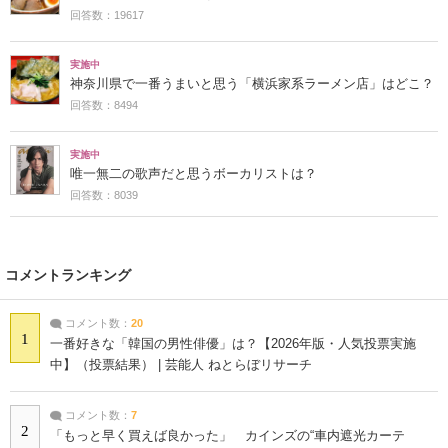
回答数：19617
実施中
神奈川県で一番うまいと思う「横浜家系ラーメン店」はどこ？
回答数：8494
実施中
唯一無二の歌声だと思うボーカリストは？
回答数：8039
コメントランキング
コメント数：
20
1
一番好きな「韓国の男性俳優」は？【2026年版・人気投票実施
中】（投票結果） | 芸能人 ねとらぼリサーチ
コメント数：
7
2
「もっと早く買えば良かった」 カインズの“車内遮光カーテ