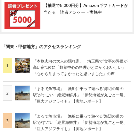
【抽選で5,000円分】Amazonギフトカードが
当たる！読者アンケート実施中
「関東・甲信地方」のアクセスランキング
「本物志向の大人の隠れ家」 埼玉県で“食事の評価が
1
高い宿”1位に「野菜中心の料理がとにかくおいしい」
「心から泊まってよかったと思いました」の声
「まるで魚市場」 漁船に乗って遊べる“海辺の道の
2
駅”がすごい「絶景海鮮丼」「伊勢海老が丸ごと一尾」
「巨大アジフライも」【実地レポート】
「まるで魚市場」 漁船に乗って遊べる“海辺の道の
3
駅”がすごい「絶景海鮮丼」「伊勢海老が丸ごと一尾」
「巨大アジフライも」【実地レポート】