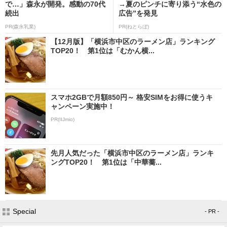
で…」森永が開発。感動の70代
→夏のピンチに寄り添う“水色の
続出
広告”を発見
PR(森永乳業)
PR(ねとらぼ)
【12月版】「横浜市中区のラーメン店」ランキング
TOP20！ 第1位は「むかん横...
スマホ2GBで月額850円～ 格安SIMをお得に使うキ
ャンペーン実施中！
PR(IIJmio)
先月人気だった「横浜市中区のラーメン店」ランキ
ングTOP20！ 第1位は「中華蕎...
Special
- PR -