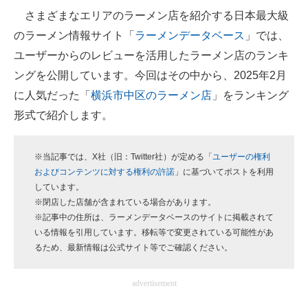
さまざまなエリアのラーメン店を紹介する日本最大級
ITの今と未来を見通す
のラーメン情報サイト「
ラーメンデータベース
」では、
ユーザーからのレビューを活用したラーメン店のランキ
スマホと通信の最新トレンド
ングを公開しています。今回はその中から、2025年2月
進化するPCとデバイスの未来
に人気だった「
横浜市中区のラーメン店
」をランキング
形式で紹介します。
好きが集まる 比べて選べる
ビジネスと働き方のヒント
※当記事では、X社（旧：Twitter社）が定める「
ユーザーの権利
およびコンテンツに対する権利の許諾
」に基づいてポストを利用
AI活用のいまが分かる
しています。
※閉店した店舗が含まれている場合があります。
企業ITのトレンドを詳説
※記事中の住所は、ラーメンデータベースのサイトに掲載されて
いる情報を引用しています。移転等で変更されている可能性があ
経営リーダーのコミュニティ
るため、最新情報は公式サイト等でご確認ください。
マーケ×ITの今がよく分かる
advertisement
ITエンジニア向け専門サイト