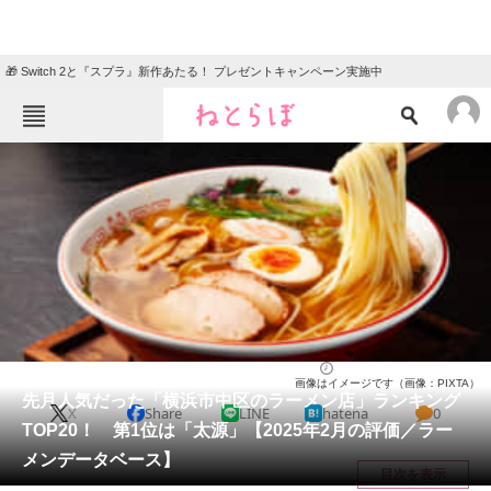
🎁 Switch 2と『スプラ』新作あたる！ プレゼントキャンペーン実施中
ねとらぼメニュー
TOP
ニュース
エンタメ
クイズ
グルメ
地域
住まい
教育・育児
動物
リサーチ
神奈川県
2025/03/18 14:00（公開）
画像はイメージです（画像：PIXTA）
会員記事
先月人気だった「横浜市中区のラーメン店」ランキング
X
Share
LINE
hatena
0
TOP20！ 第1位は「太源」【2025年2月の評価／ラー
メディア
メンデータベース】
目次を表示
注目記事を集めた総合ページ