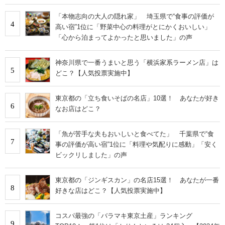
「本物志向の大人の隠れ家」 埼玉県で“食事の評価が
4
高い宿”1位に「野菜中心の料理がとにかくおいしい」
「心から泊まってよかったと思いました」の声
神奈川県で一番うまいと思う「横浜家系ラーメン店」は
5
どこ？【人気投票実施中】
東京都の「立ち食いそばの名店」10選！ あなたが好き
6
なお店はどこ？
「魚が苦手な夫もおいしいと食べてた」 千葉県で“食
7
事の評価が高い宿”1位に「料理や気配りに感動」「安く
ビックリしました」の声
東京都の「ジンギスカン」の名店15選！ あなたが一番
8
好きな店はどこ？【人気投票実施中】
コスパ最強の「バラマキ東京土産」ランキング
9