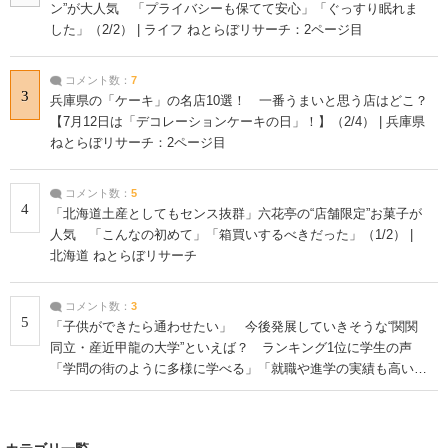
ン”が大人気 「プライバシーも保てて安心」「ぐっすり眠れま
した」（2/2） | ライフ ねとらぼリサーチ：2ページ目
コメント数：
7
3
兵庫県の「ケーキ」の名店10選！ 一番うまいと思う店はどこ？
【7月12日は「デコレーションケーキの日」！】（2/4） | 兵庫県
ねとらぼリサーチ：2ページ目
コメント数：
5
4
「北海道土産としてもセンス抜群」六花亭の“店舗限定”お菓子が
人気 「こんなの初めて」「箱買いするべきだった」（1/2） |
北海道 ねとらぼリサーチ
コメント数：
3
5
「子供ができたら通わせたい」 今後発展していきそうな“関関
同立・産近甲龍の大学”といえば？ ランキング1位に学生の声
「学問の街のように多様に学べる」「就職や進学の実績も高い」
| 大学 ねとらぼリサーチ