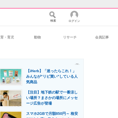
検索
ログイン
教育・育児
動物
リサーチ
会員記事
バイスの未来
好きが集まる 比べて選べる
- PR -
【iHerb】「迷ったらこれ！」
コミュニティ
マーケ×ITの今がよく分かる
みんなが"リピ買い"している人
気商品
【注目】地下鉄の駅で一番涼し
・活用を支援
い場所？まさかの場所にメッセ
ージ広告が登場
スマホ2GBで月額850円～ 格安