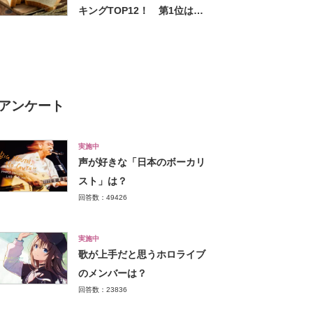
キングTOP12！ 第1位は
「ロイヤルブレッド」【2026
年最新調査結果】
アンケート
実施中
声が好きな「日本のボーカリ
スト」は？
回答数：49426
実施中
歌が上手だと思うホロライブ
のメンバーは？
回答数：23836