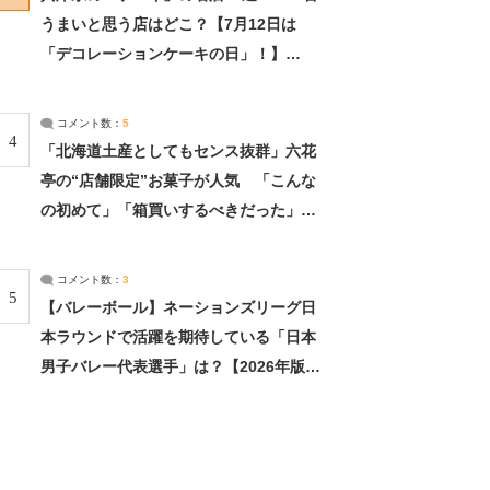
うまいと思う店はどこ？【7月12日は
「デコレーションケーキの日」！】
（2/4） | 兵庫県 ねとらぼリサーチ：2ペ
ージ目
コメント数：
5
4
「北海道土産としてもセンス抜群」六花
亭の“店舗限定”お菓子が人気 「こんな
の初めて」「箱買いするべきだった」
（1/2） | 北海道 ねとらぼリサーチ
コメント数：
3
5
【バレーボール】ネーションズリーグ日
本ラウンドで活躍を期待している「日本
男子バレー代表選手」は？【2026年版・
人気投票実施中】（投票結果） | スポー
ツ ねとらぼリサーチ