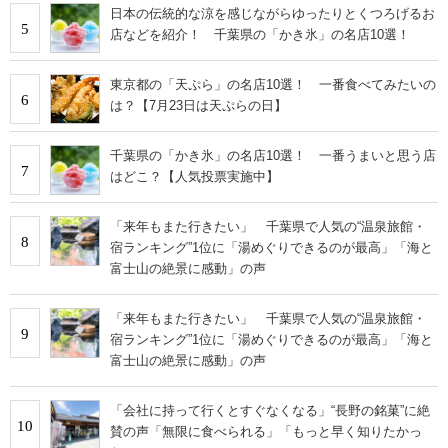
日本の伝統的な涼を感じながらゆったりとくつろげるお
5
店などを紹介！ 千葉県の「かき氷」の名店10選！
東京都の「天ぷら」の名店10選！ 一番食べてみたいの
6
は？【7月23日は天ぷらの日】
千葉県の「かき氷」の名店10選！ 一番うまいと思う店
7
はどこ？【人気投票実施中】
「来年もまた行きたい」 千葉県で人気の“温泉旅館・
8
宿ランキング”1位に「湯めぐりできるのが最高」「海と
富士山の絶景に感動」の声
「来年もまた行きたい」 千葉県で人気の“温泉旅館・
9
宿ランキング”1位に「湯めぐりできるのが最高」「海と
富士山の絶景に感動」の声
「会社に持って行くとすぐなくなる」“長野の銘菓”に絶
10
賛の声「無限に食べられる」「もっと早く知りたかっ