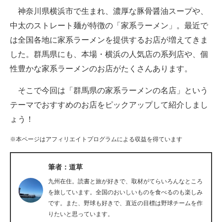
神奈川県横浜市で生まれ、濃厚な豚骨醤油スープや、
ITの今と未来を見通す
中太のストレート麺が特徴の「家系ラーメン」。最近で
は全国各地に家系ラーメンを提供するお店が増えてきま
スマホと通信の最新トレンド
した。群馬県にも、本場・横浜の人気店の系列店や、個
進化するPCとデバイスの未来
性豊かな家系ラーメンのお店がたくさんあります。
好きが集まる 比べて選べる
そこで今回は「群馬県の家系ラーメンの名店」という
テーマでおすすめのお店をピックアップして紹介しまし
ビジネスと働き方のヒント
ょう！
AI活用のいまが分かる
※本ページはアフィリエイトプログラムによる収益を得ています
企業ITのトレンドを詳説
筆者：道草
経営リーダーのコミュニティ
九州在住。読書と旅が好きで、取材がてらいろんなところ
マーケ×ITの今がよく分かる
を旅しています。全国のおいしいものを食べるのも楽しみ
です。また、野球も好きで、直近の目標は野球チームを作
ITエンジニア向け専門サイト
りたいと思っています。