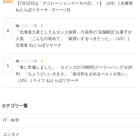
【7月12日は「デコレーションケーキの日」！】（2/4） | 兵庫県
ねとらぼリサーチ：2ページ目
コメント数：
5
4
「北海道土産としてもセンス抜群」六花亭の“店舗限定”お菓子が
人気 「こんなの初めて」「箱買いするべきだった」（1/2） |
北海道 ねとらぼリサーチ
コメント数：
4
5
「車に常備しました」 カインズの“1980円クーラーバッグ”が評
判 「ちょうどいい大きさ」「保冷剤を止めるベルトが良い」
（1/5） | ライフ ねとらぼリサーチ
カテゴリ一覧
IT・科学
エンタメ