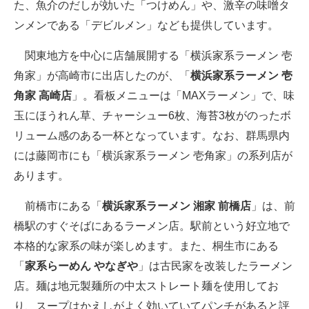
た、魚介のだしが効いた「つけめん」や、激辛の味噌タ
ンメンである「デビルメン」なども提供しています。
関東地方を中心に店舗展開する「横浜家系ラーメン 壱
角家」が高崎市に出店したのが、「
横浜家系ラーメン 壱
角家 高崎店
」。看板メニューは「MAXラーメン」で、味
玉にほうれん草、チャーシュー6枚、海苔3枚がのったボ
リューム感のある一杯となっています。なお、群馬県内
には藤岡市にも「横浜家系ラーメン 壱角家」の系列店が
あります。
前橋市にある「
横浜家系ラーメン 湘家 前橋店
」は、前
橋駅のすぐそばにあるラーメン店。駅前という好立地で
本格的な家系の味が楽しめます。また、桐生市にある
「
家系らーめん やなぎや
」は古民家を改装したラーメン
店。麺は地元製麺所の中太ストレート麺を使用してお
り、スープはかえしがよく効いていてパンチがあると評