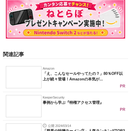
関連記事
Amazon
「え、こんなセールやってたの？」80％OFF以
上が続々登場！Amazonの本気が...
PR
KeeperSecurity
事例から学ぶ『特権アクセス管理』
PR
公開 2024/03/14
「群馬の味噌ラーメン店」人気ランキングTOP2