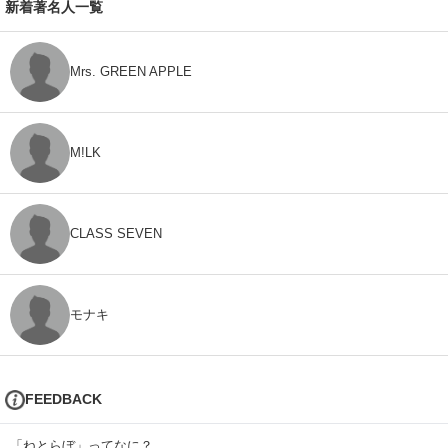
新着著名人一覧
Mrs. GREEN APPLE
M!LK
CLASS SEVEN
モナキ
FEEDBACK
「ねとらぼ」ってなに？