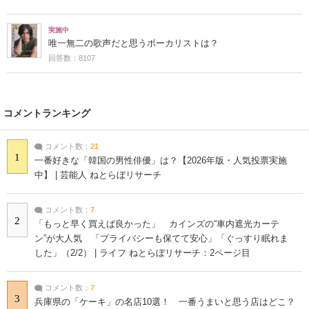
実施中
唯一無二の歌声だと思うボーカリストは？
回答数：8107
コメントランキング
コメント数：
21
1
一番好きな「韓国の男性俳優」は？【2026年版・人気投票実施
中】 | 芸能人 ねとらぼリサーチ
コメント数：
7
2
「もっと早く買えば良かった」 カインズの“車内遮光カーテ
ン”が大人気 「プライバシーも保てて安心」「ぐっすり眠れま
した」（2/2） | ライフ ねとらぼリサーチ：2ページ目
コメント数：
7
3
兵庫県の「ケーキ」の名店10選！ 一番うまいと思う店はどこ？