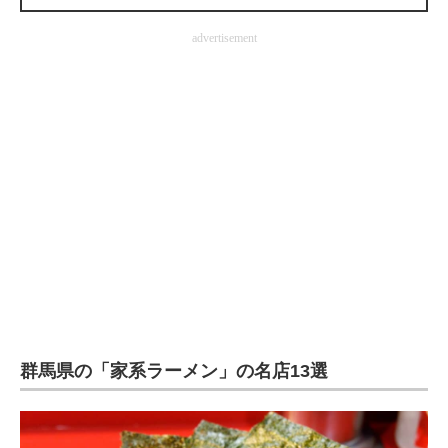
企業向けIT製品の総合サイト
advertisement
IT製品の技術・比較・事例
製造業のIT導入・活用を支援
モノづくり技術者専門サイト
エレクトロニクス専門サイト
電子設計の基本と応用
エネルギーの専門メディア
建設×テクノロジーの最前線
ちょっと気になるネットの話題
群馬県の「家系ラーメン」の名店13選