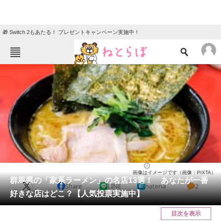
🎁 Switch 2もあたる！ プレゼントキャンペーン実施中！
ねとらぼメニュー
TOP
ニュース
エンタメ
クイズ
グルメ
地域
住まい
教育・育児
動物
リサーチ
群馬県
2025/03/30 17:30（公開）
画像はイメージです（画像：PIXTA）
会員記事
群馬県の「家系ラーメン」の名店13選！ あなたが一番
X
Share
LINE
hatena
2
好きな店はどこ？【人気投票実施中】
メディア
目次を表示
注目記事を集めた総合ページ