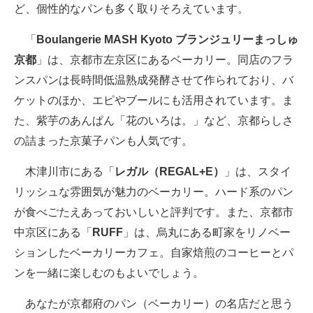
ど、個性的なパンも多く取りそろえています。
「
Boulangerie MASH Kyoto ブランジュリーまっしゅ
京都
」は、京都市左京区にあるベーカリー。同店のフラ
ンスパンは長時間低温熟成発酵させて作られており、バ
ケットのほか、エピやブールにも活用されています。ま
た、紫芋のあんぱん「花のいろは。」など、京都らしさ
の詰まった京菓子パンも人気です。
木津川市にある「
レガル（REGAL+E）
」は、スタイ
リッシュな雰囲気が魅力のベーカリー。ハード系のパン
が食べごたえあっておいしいと評判です。また、京都市
中京区にある「
RUFF
」は、烏丸にある町家をリノベー
ションしたベーカリーカフェ。自家焙煎のコーヒーとパ
ンを一緒に楽しむのもよいでしょう。
あなたが京都府のパン（ベーカリー）の名店だと思う