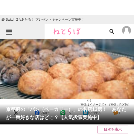
🎁 Switch 2もあたる！ プレゼントキャンペーン実施中！
ねとらぼメニュー
TOP
ニュース
エンタメ
クイズ
グルメ
地域
住まい
教育・育児
動物
リサーチ
京都府
2025/03/30 11:10（公開）
画像はイメージです（画像：PIXTA）
会員記事
京都府の「パン（ベーカリー）」の名店13選！ あなた
X
Share
LINE
hatena
1
が一番好きな店はどこ？【人気投票実施中】
メディア
目次を表示
注目記事を集めた総合ページ