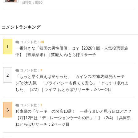
回答数：8060
コメントランキング
コメント数：
20
1
一番好きな「韓国の男性俳優」は？【2026年版・人気投票実施
中】（投票結果） | 芸能人 ねとらぼリサーチ
コメント数：
7
2
「もっと早く買えば良かった」 カインズの“車内遮光カーテ
ン”が大人気 「プライバシーも保てて安心」「ぐっすり眠れま
した」（2/2） | ライフ ねとらぼリサーチ：2ページ目
コメント数：
7
3
兵庫県の「ケーキ」の名店10選！ 一番うまいと思う店はどこ？
【7月12日は「デコレーションケーキの日」！】（2/4） | 兵庫県
ねとらぼリサーチ：2ページ目