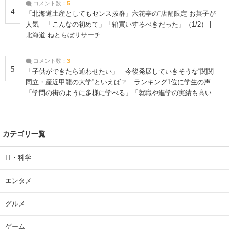
コメント数：
5
4
「北海道土産としてもセンス抜群」六花亭の“店舗限定”お菓子が
人気 「こんなの初めて」「箱買いするべきだった」（1/2） |
北海道 ねとらぼリサーチ
コメント数：
3
5
「子供ができたら通わせたい」 今後発展していきそうな“関関
同立・産近甲龍の大学”といえば？ ランキング1位に学生の声
「学問の街のように多様に学べる」「就職や進学の実績も高い」
| 大学 ねとらぼリサーチ
カテゴリ一覧
IT・科学
エンタメ
グルメ
ゲーム