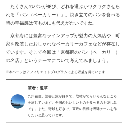
たくさんのパンが並び、どれを選ぶかワクワクさせら
ITの今と未来を見通す
れる「パン（ベーカリー）」。焼き立てのパンを食べる
時の幸福感は何ものにも代えがたいですね。
スマホと通信の最新トレンド
京都府には豊富なラインアップが魅力の人気店や、町
進化するPCとデバイスの未来
家を改装したおしゃれなベーカリーカフェなどが存在し
好きが集まる 比べて選べる
ています。そこで今回は「京都府のパン（ベーカリー）
の名店」というテーマについて考えてみましょう。
ビジネスと働き方のヒント
※本ページはアフィリエイトプログラムによる収益を得ています
AI活用のいまが分かる
企業ITのトレンドを詳説
筆者：道草
九州在住。読書と旅が好きで、取材がてらいろんなところ
経営リーダーのコミュニティ
を旅しています。全国のおいしいものを食べるのも楽しみ
です。また、野球も好きで、直近の目標は野球チームを作
マーケ×ITの今がよく分かる
りたいと思っています。
ITエンジニア向け専門サイト