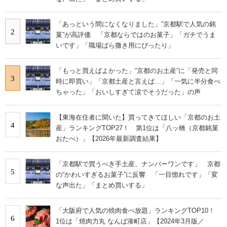
「あっという間になくなりました」“京都駅で人気の銘
2
菓”が高評価 「京都ならではのお菓子」「ガチでうま
いです」「職場ばら撒き用にぴったり」
「もっと買えばよかった」“京都のお土産”に「発売と同
3
時に即買い」「京都土産と言えば…」「一気に半分食べ
ちゃった」「おいしすぎて涙でそうだった」の声
【東海在住者に聞いた】買ってきてほしい「京都のお土
4
産」ランキングTOP27！ 第1位は「八ッ橋（京都銘菓
おたべ）」【2026年最新調査結果】
「京都駅で買うべき手土産、ナンバーワンです」 京都
5
の“かわいすぎるお菓子”に反響 「一目惚れです」「変
な声出た」「まとめ買いする」
「大阪府で人気の焼肉食べ放題」ランキングTOP10！
6
1位は「焼肉力丸 なんば湊町店」【2024年3月版／