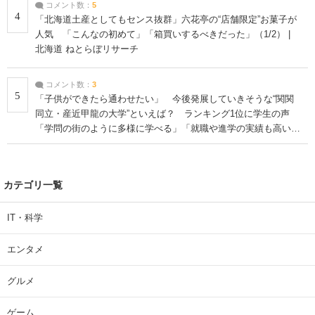
コメント数：
5
4
「北海道土産としてもセンス抜群」六花亭の“店舗限定”お菓子が
人気 「こんなの初めて」「箱買いするべきだった」（1/2） |
北海道 ねとらぼリサーチ
コメント数：
3
5
「子供ができたら通わせたい」 今後発展していきそうな“関関
同立・産近甲龍の大学”といえば？ ランキング1位に学生の声
「学問の街のように多様に学べる」「就職や進学の実績も高い」
| 大学 ねとらぼリサーチ
カテゴリ一覧
IT・科学
エンタメ
グルメ
ゲーム