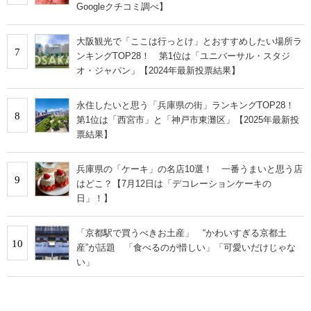
Googleクチコミ調べ】
大阪観光で「ここは行っとけ」とおすすめしたい場所ラ
7
ンキングTOP28！ 第1位は「ユニバーサル・スタジ
オ・ジャパン」【2024年最新投票結果】
永住したいと思う「兵庫県の街」ランキングTOP28！
8
第1位は「西宮市」と「神戸市東灘区」【2025年最新投
票結果】
兵庫県の「ケーキ」の名店10選！ 一番うまいと思う店
9
はどこ？【7月12日は「デコレーションケーキの
日」！】
「京都駅で買うべきお土産」 “かわいすぎる京都土
10
産”が話題 「食べるのが惜しい」「可愛いだけじゃな
い」