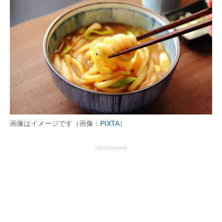
企業向けIT製品の総合サイト
IT製品の技術・比較・事例
製造業のIT導入・活用を支援
モノづくり技術者専門サイト
エレクトロニクス専門サイト
電子設計の基本と応用
画像はイメージです（画像：
PIXTA
）
エネルギーの専門メディア
advertisement
建設×テクノロジーの最前線
ちょっと気になるネットの話題