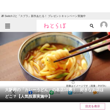
🎁 Switch 2と『スプラ』新作あたる！ プレゼントキャンペーン実施中
ねとらぼメニュー
TOP
ニュース
エンタメ
クイズ
グルメ
地域
住まい
教育・育児
動物
リサーチ
大阪府
2025/03/24 16:30（公開）
画像はイメージです（画像：PIXTA）
会員記事
大阪府の「カレーうどん」の名店10選！ 好きなお店は
X
Share
LINE
hatena
2
どこ？【人気投票実施中】
メディア
目次を表示
注目記事を集めた総合ページ