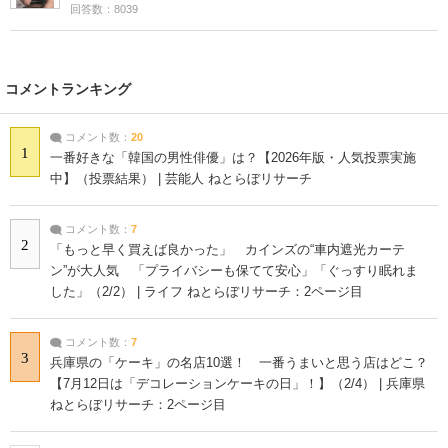
回答数：8039
コメントランキング
コメント数：
20
1
一番好きな「韓国の男性俳優」は？【2026年版・人気投票実施
中】（投票結果） | 芸能人 ねとらぼリサーチ
コメント数：
7
2
「もっと早く買えば良かった」 カインズの“車内遮光カーテ
ン”が大人気 「プライバシーも保てて安心」「ぐっすり眠れま
した」（2/2） | ライフ ねとらぼリサーチ：2ページ目
コメント数：
7
3
兵庫県の「ケーキ」の名店10選！ 一番うまいと思う店はどこ？
【7月12日は「デコレーションケーキの日」！】（2/4） | 兵庫県
ねとらぼリサーチ：2ページ目