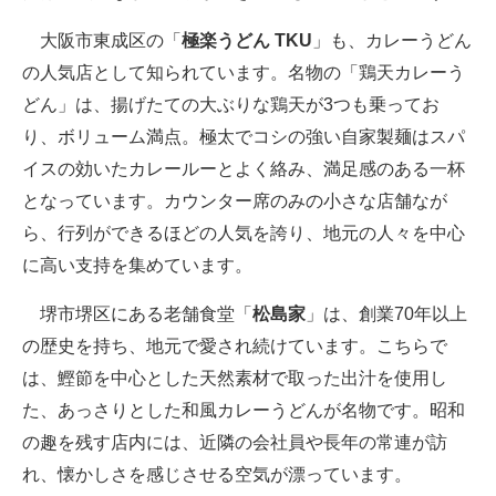
大阪市東成区の「
極楽うどん TKU
」も、カレーうどん
の人気店として知られています。名物の「鶏天カレーう
どん」は、揚げたての大ぶりな鶏天が3つも乗ってお
り、ボリューム満点。極太でコシの強い自家製麺はスパ
イスの効いたカレールーとよく絡み、満足感のある一杯
となっています。カウンター席のみの小さな店舗なが
ら、行列ができるほどの人気を誇り、地元の人々を中心
に高い支持を集めています。
堺市堺区にある老舗食堂「
松島家
」は、創業70年以上
の歴史を持ち、地元で愛され続けています。こちらで
は、鰹節を中心とした天然素材で取った出汁を使用し
た、あっさりとした和風カレーうどんが名物です。昭和
の趣を残す店内には、近隣の会社員や長年の常連が訪
れ、懐かしさを感じさせる空気が漂っています。