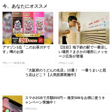
今、あなたにオススメ
アマゾン1位「このお茶ガチで
【注目】地下鉄の駅で一番涼し
す」噂のお茶
い場所？まさかの場所にメッセ
ージ広告が登場
PR(ハーブ健康本舗)
PR(ねとらぼ)
「大阪府のうどんの名店」15選！ 一番うまいと思
う店はどこ？【人気投票実施中】
スマホ2GBで月額850円～ 格安SIMをお得に使うキ
ャンペーン実施中！
PR(IIJmio)