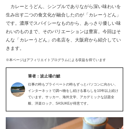
カレーとうどん、シンプルでありながら深い味わいを
ITの今と未来を見通す
生み出す二つの食文化が融合したのが「カレーうどん」
です。濃厚でスパイシーなものから、あっさり優しい味
スマホと通信の最新トレンド
わいのものまで、そのバリエーションは豊富。今回はそ
進化するPCとデバイスの未来
んな「カレーうどん」の名店を、大阪府から紹介してい
きます。
好きが集まる 比べて選べる
※本ページはアフィリエイトプログラムによる収益を得ています
ビジネスと働き方のヒント
AI活用のいまが分かる
筆者：波止場の鯱
仕事の時もプライベートの時もずっとパソコンに向かい、
企業ITのトレンドを詳説
インターネットで調べ物をし続ける暮らしを10年以上続け
ています。サッカー、海外文学、アカデミックな話題全
経営リーダーのコミュニティ
般、洋楽ロック、SASUKEが得意です。
マーケ×ITの今がよく分かる
ITエンジニア向け専門サイト