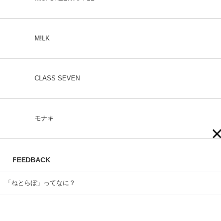
M!LK
CLASS SEVEN
モナキ
FEEDBACK
「ねとらぼ」ってなに？
ねとらぼへのご意見・ご感想