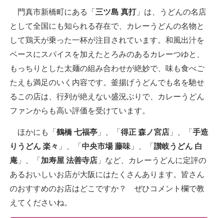
門真市新橋町にある「
三ツ島 真打
」は、うどんの名店
として全国にも知られる存在で、カレーうどんの名物と
して鶏天が乗った一杯が注目されています。和風出汁を
ベースにスパイスを加えたとろみのあるカレーつゆと、
もっちりとした太麺の組み合わせが絶妙で、味も食べご
たえも満足のいく内容です。釜揚げうどんでも名を馳せ
るこの店は、行列が絶えない盛況ぶりで、カレーうどん
ファンからも高い評価を受けています。
ほかにも「
鶴橋 七福亭
」、「
得正 森ノ宮店
」、「
手造
りうどん 楽々
」、「
中央市場 藤味
」、「
讃岐うどん 白
庵
」、「
加寿屋 法善寺店
」など、カレーうどんに定評の
あるおいしいお店が大阪にはたくさんあります。皆さん
のおすすめのお店はどこですか？ ぜひコメント欄で教
えてくださいね。