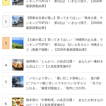
ンキングTOP23！ 第1位は「いきなり団子」【2026年
最新調査結果】
【関東在住者が選ぶ】買ってきてほしい「熊本土産」ラ
2
ンキングTOP23！ 第1位は「いきなり団子」【2026年
最新調査結果】
【主婦が選ぶ】買ってきてほしい「沖縄県のお土産」ラ
3
ンキングTOP30！ 第1位は「紅いも生タルト 沖縄きら
り（御菓子御殿）」【2026年最新調査結果】
福岡県の「とんかつ」の名店12選！ あなたが一番好き
4
な店はどこ？【人気投票実施中】
「メロンより甘い」「暑い日こそ美味しい」 道の駅
5
に“フルーツ級に甘いトウモロコシ”がずらり 「生でか
じれる」「糖度18度超え」「朝市に大行列」
熊本県の「中華料理」の名店10選！ あなたが好きなの
6
はどこ？【人気投票実施中】