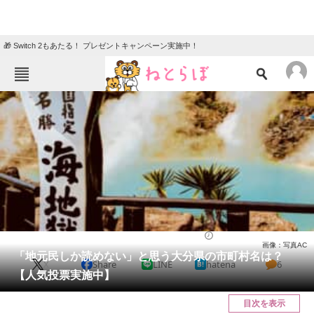
🎁 Switch 2もあたる！ プレゼントキャンペーン実施中！
ねとらぼメニュー
TOP
ニュース
エンタメ
クイズ
グルメ
地域
住まい
教育・育児
動物
リサーチ
大分県
2025/04/04 18:50（公開）
画像：写真AC
会員記事
「地元民しか読めない」と思う大分県の市町村名は？
X
Share
LINE
hatena
6
【人気投票実施中】
メディア
目次を表示
注目記事を集めた総合ページ