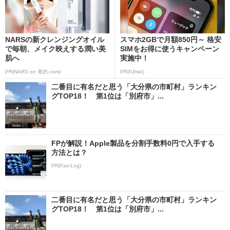
NARSの新クレンジングオイル
スマホ2GBで月額850円～ 格安
で毎朝、メイク映えする潤い美
SIMをお得に使うキャンペーン
肌へ
実施中！
PR(NARS on 美的.com)
PR(IIJmio)
二番目に有名だと思う「大分県の市町村」ランキン
グTOP18！ 第1位は「別府市」...
FPが解説！Apple製品を分割手数料0円で入手する
方法とは？
PR(Fav-Log)
二番目に有名だと思う「大分県の市町村」ランキン
グTOP18！ 第1位は「別府市」...