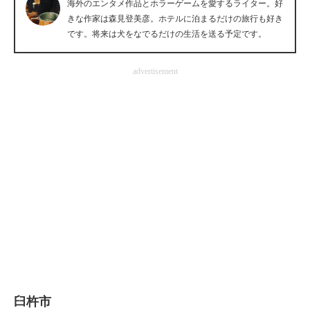
海外のエンタメ作品とホラーゲームを愛するライター。好
企業向けIT製品の総合サイト
きな作家は森見登美彦。ホテルに泊まるだけの旅行も好き
です。将来は犬をなでるだけの生活を送る予定です。
IT製品の技術・比較・事例
advertisement
製造業のIT導入・活用を支援
モノづくり技術者専門サイト
エレクトロニクス専門サイト
電子設計の基本と応用
エネルギーの専門メディア
建設×テクノロジーの最前線
ちょっと気になるネットの話題
臼杵市