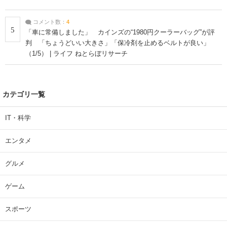
コメント数：
4
5
「車に常備しました」 カインズの“1980円クーラーバッグ”が評
判 「ちょうどいい大きさ」「保冷剤を止めるベルトが良い」
（1/5） | ライフ ねとらぼリサーチ
カテゴリ一覧
IT・科学
エンタメ
グルメ
ゲーム
スポーツ