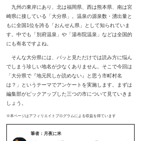
九州の東岸にあり、北は福岡県、西は熊本県、南は宮
ITの今と未来を見通す
崎県に接している「大分県」。温泉の源泉数・湧出量と
もに全国1位を誇る「おんせん県」として知られていま
スマホと通信の最新トレンド
す。中でも「別府温泉」や「湯布院温泉」などは全国的
進化するPCとデバイスの未来
にも有名ですよね。
好きが集まる 比べて選べる
そんな大分県には、パッと見ただけでは読み方に悩ん
でしまう珍しい地名が少なくありません。そこで今回は
ビジネスと働き方のヒント
「大分県で『地元民しか読めない』と思う市町村名
AI活用のいまが分かる
は？」というテーマでアンケートを実施します。まずは
編集部がピックアップした三つの市について見ていきま
企業ITのトレンドを詳説
しょう。
経営リーダーのコミュニティ
※本ページはアフィリエイトプログラムによる収益を得ています
マーケ×ITの今がよく分かる
筆者：月夜に米
ITエンジニア向け専門サイト