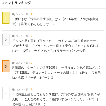
コメントランキング
コメント数：
21
1
一番好きな「韓国の男性俳優」は？【2026年版・人気投票実施
中】 | 芸能人 ねとらぼリサーチ
コメント数：
7
2
「もっと早く買えば良かった」 カインズの“車内遮光カーテ
ン”が大人気 「プライバシーも保てて安心」「ぐっすり眠れま
した」（2/2） | ライフ ねとらぼリサーチ：2ページ目
コメント数：
7
3
兵庫県の「ケーキ」の名店10選！ 一番うまいと思う店はどこ？
【7月12日は「デコレーションケーキの日」！】（2/4） | 兵庫県
ねとらぼリサーチ：2ページ目
コメント数：
5
4
「北海道土産としてもセンス抜群」六花亭の“店舗限定”お菓子が
人気 「こんなの初めて」「箱買いするべきだった」（1/2） |
北海道 ねとらぼリサーチ