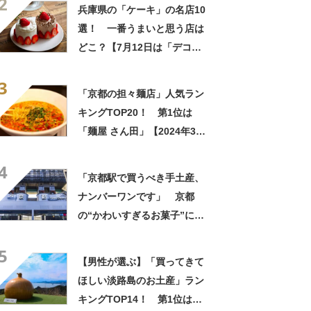
2
兵庫県の「ケーキ」の名店10
選！ 一番うまいと思う店は
どこ？【7月12日は「デコレ
ーションケーキの日」！】
3
「京都の担々麺店」人気ラン
キングTOP20！ 第1位は
「麺屋 さん田」【2024年3月
26日時点の評価／ラーメンデ
4
ータベース】
「京都駅で買うべき手土産、
ナンバーワンです」 京都
の“かわいすぎるお菓子”に反
響 「一目惚れです」「変な
5
声出た」「まとめ買いする」
【男性が選ぶ】「買ってきて
ほしい淡路島のお土産」ラン
キングTOP14！ 第1位は