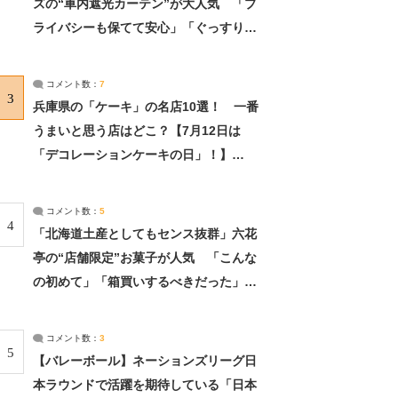
ズの“車内遮光カーテン”が大人気 「プ
ライバシーも保てて安心」「ぐっすり眠
れました」（2/2） | ライフ ねとらぼリ
サーチ：2ページ目
コメント数：
7
3
兵庫県の「ケーキ」の名店10選！ 一番
うまいと思う店はどこ？【7月12日は
「デコレーションケーキの日」！】
（2/4） | 兵庫県 ねとらぼリサーチ：2ペ
ージ目
コメント数：
5
4
「北海道土産としてもセンス抜群」六花
亭の“店舗限定”お菓子が人気 「こんな
の初めて」「箱買いするべきだった」
（1/2） | 北海道 ねとらぼリサーチ
コメント数：
3
5
【バレーボール】ネーションズリーグ日
本ラウンドで活躍を期待している「日本