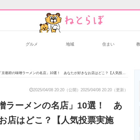
グルメ
地域
住まい
と未来を見通す
スマホと通信の最新トレンド
進化するPCとデ
「京都府の味噌ラーメンの名店」10選！ あなたが好きなお店はどこ？【人気投票実施中】
のいまが分かる
企業ITのトレンドを詳説
経営リーダーの
2025/04/08 20:20（公開）
2025/04/08 20:20（更新）
噌ラーメンの名店」10選！ あ
T製品の総合サイト
IT製品の技術・比較・事例
製造業のIT導入
お店はどこ？【人気投票実施