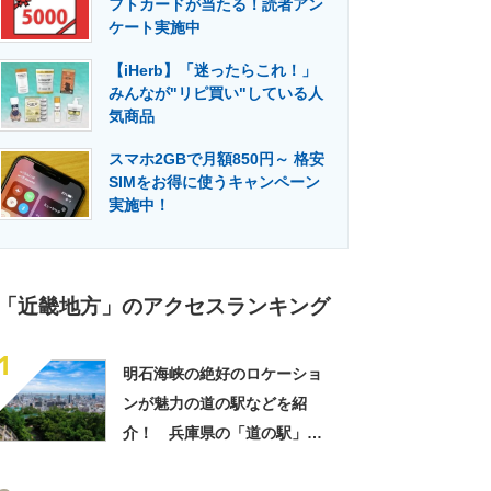
フトカードが当たる！読者アン
門メディア
建設×テクノロジーの最前線
ケート実施中
【iHerb】「迷ったらこれ！」
みんなが"リピ買い"している人
気商品
スマホ2GBで月額850円～ 格安
SIMをお得に使うキャンペーン
実施中！
「近畿地方」のアクセスランキング
1
明石海峡の絶好のロケーショ
ンが魅力の道の駅などを紹
介！ 兵庫県の「道の駅」お
すすめ10選！