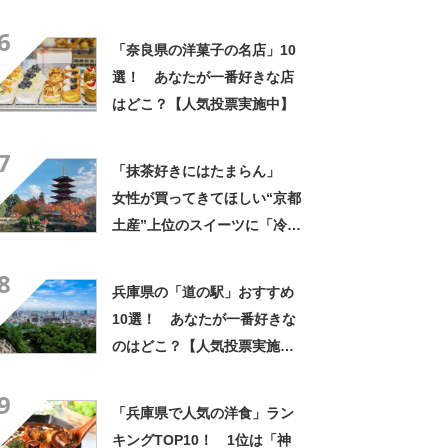
「淡路島焼プリン（淡路島牛
6
乳）」【2024年最新調査結
「奈良県の洋菓子の名店」10
果】
選！ あなたが一番好きな店
はどこ？【人気投票実施中】
7
「抹茶好きにはたまらん」
女性が買ってきてほしい“京都
土産”上位のスイーツに「冷え
ててもやわらかもちもち」
8
「濃厚だけど苦すぎない」の
兵庫県の「道の駅」おすすめ
声
10選！ あなたが一番好きな
のはどこ？【人気投票実施
中】
9
「兵庫県で人気の洋食」ラン
キングTOP10！ 1位は「神