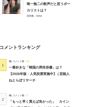
唯一無二の歌声だと思うボー
カリストは？
回答数：8084
コメントランキング
コメント数：
21
1
一番好きな「韓国の男性俳優」は？
【2026年版・人気投票実施中】 | 芸能人
ねとらぼリサーチ
コメント数：
7
2
「もっと早く買えば良かった」 カイン