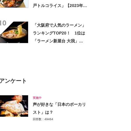
戸トルコライス」【2023年12
月版／Googleクチコミ調べ】
10
「大阪府で人気のラーメン」
ランキングTOP20！ 1位は
「ラーメン新屋台 大我」
【2024年1月版／Googleクチ
コミ調べ】
アンケート
実施中
声が好きな「日本のボーカリ
スト」は？
回答数：49464