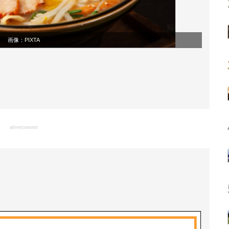
画像：
PIXTA
advertisement