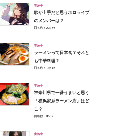
実施中
歌が上手だと思うホロライブ
のメンバーは？
回答数：23856
実施中
ラーメンって日本食？それと
も中華料理？
回答数：19645
実施中
神奈川県で一番うまいと思う
「横浜家系ラーメン店」はど
こ？
回答数：8507
実施中