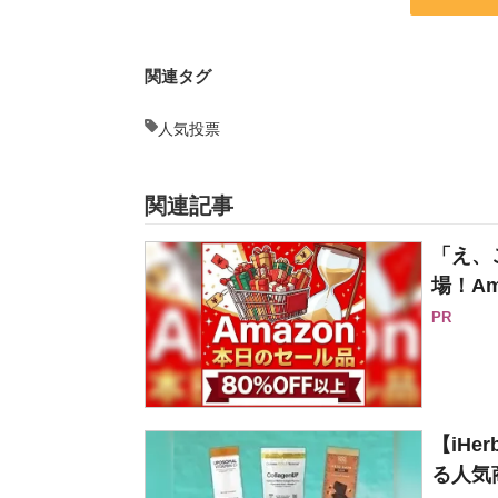
関連タグ
人気投票
関連記事
「え、
場！Am
PR
【iH
る人気