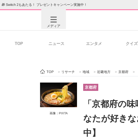
🎁 Switch 2もあたる！ プレゼントキャンペーン実施中！
メディア
TOP
ニュース
エンタメ
クイズ
注目記事を集めた総合ページ
ITの今
TOP
>
リサーチ
>
地域
>
近畿地方
>
京都府
>
ビジネスと働き方のヒント
AI活用
京都府
「京都府の味
ITエンジニア向け専門サイト
企業向けI
画像：PIXTA
なたが好きな
中】