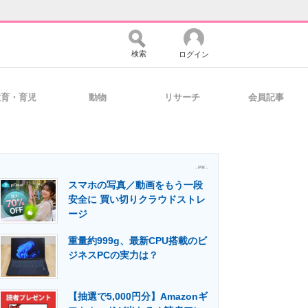
検索
ログイン
教育・育児
動物
リサーチ
会員記事
バイスの未来
好きが集まる 比べて選べる
- PR -
スマホの写真／動画をもう一段
コミュニティ
マーケ×ITの今がよく分かる
安全に 買い切りクラウドストレ
ージ
重量約999g、最新CPU搭載のビ
・活用を支援
ジネスPCの実力は？
【抽選で5,000円分】Amazonギ