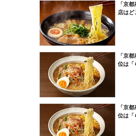
「京都
店はど
「京都
位は「ら
「京都
位は「ら