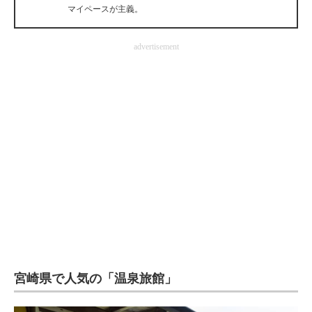
マイペースが主義。
企業向けIT製品の総合サイト
IT製品の技術・比較・事例
advertisement
製造業のIT導入・活用を支援
モノづくり技術者専門サイト
エレクトロニクス専門サイト
電子設計の基本と応用
エネルギーの専門メディア
建設×テクノロジーの最前線
ちょっと気になるネットの話題
宮崎県で人気の「温泉旅館」