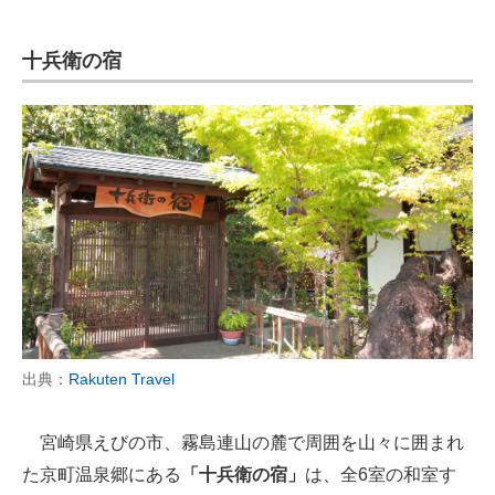
十兵衛の宿
出典：
Rakuten Travel
宮崎県えびの市、霧島連山の麓で周囲を山々に囲まれ
た京町温泉郷にある
「十兵衛の宿」
は、全6室の和室す