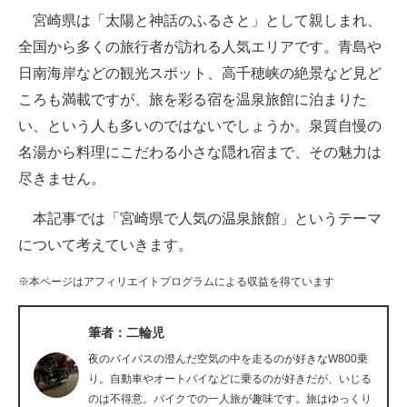
宮崎県は「太陽と神話のふるさと」として親しまれ、
ITの今と未来を見通す
全国から多くの旅行者が訪れる人気エリアです。青島や
日南海岸などの観光スポット、高千穂峡の絶景など見ど
スマホと通信の最新トレンド
ころも満載ですが、旅を彩る宿を温泉旅館に泊まりた
進化するPCとデバイスの未来
い、という人も多いのではないでしょうか。泉質自慢の
名湯から料理にこだわる小さな隠れ宿まで、その魅力は
好きが集まる 比べて選べる
尽きません。
ビジネスと働き方のヒント
本記事では「宮崎県で人気の温泉旅館」というテーマ
AI活用のいまが分かる
について考えていきます。
企業ITのトレンドを詳説
※本ページはアフィリエイトプログラムによる収益を得ています
経営リーダーのコミュニティ
筆者：二輪児
マーケ×ITの今がよく分かる
夜のバイパスの澄んだ空気の中を走るのが好きなW800乗
り。自動車やオートバイなどに乗るのが好きだが、いじる
ITエンジニア向け専門サイト
のは不得意。バイクでの一人旅が趣味です。旅はゆっくり