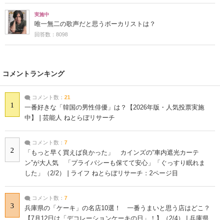
実施中
唯一無二の歌声だと思うボーカリストは？
回答数：8098
コメントランキング
コメント数：
21
1
一番好きな「韓国の男性俳優」は？【2026年版・人気投票実施
中】 | 芸能人 ねとらぼリサーチ
コメント数：
7
2
「もっと早く買えば良かった」 カインズの“車内遮光カーテ
ン”が大人気 「プライバシーも保てて安心」「ぐっすり眠れま
した」（2/2） | ライフ ねとらぼリサーチ：2ページ目
コメント数：
7
3
兵庫県の「ケーキ」の名店10選！ 一番うまいと思う店はどこ？
【7月12日は「デコレーションケーキの日」！】（2/4） | 兵庫県