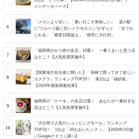
メンデータベース】
「メロンより甘い」「暑い日こそ美味しい」 道の駅
6
に“フルーツ級に甘いトウモロコシ”がずらり 「生でか
じれる」「糖度18度超え」「朝市に大行列」
「福岡県のかつ丼の名店」10選！ 一番うまいと思う店
7
はどこ？【人気投票実施中】
【関東地方在住者に聞いた】「長崎で買ってきて欲しい
8
カステラ」ランキングTOP25！ 第1位は「福砂屋」
【2024年最新調査結果】
福岡県の「ケーキ」の名店13選！ あなたが一番好きな
9
店はどこ？【人気投票実施中】
「大分県で人気のショッピングモール」ランキング
10
TOP10！ 1位は「JRおおいたシティ」【2024年3月版
／Googleクチコミ調べ】