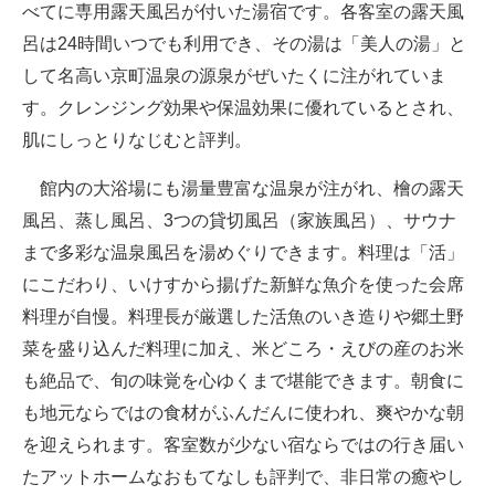
べてに専用露天風呂が付いた湯宿です。各客室の露天風
呂は24時間いつでも利用でき、その湯は「美人の湯」と
して名高い京町温泉の源泉がぜいたくに注がれていま
す。クレンジング効果や保温効果に優れているとされ、
肌にしっとりなじむと評判。
館内の大浴場にも湯量豊富な温泉が注がれ、檜の露天
風呂、蒸し風呂、3つの貸切風呂（家族風呂）、サウナ
まで多彩な温泉風呂を湯めぐりできます。料理は「活」
にこだわり、いけすから揚げた新鮮な魚介を使った会席
料理が自慢。料理長が厳選した活魚のいき造りや郷土野
菜を盛り込んだ料理に加え、米どころ・えびの産のお米
も絶品で、旬の味覚を心ゆくまで堪能できます。朝食に
も地元ならではの食材がふんだんに使われ、爽やかな朝
を迎えられます。客室数が少ない宿ならではの行き届い
たアットホームなおもてなしも評判で、非日常の癒やし