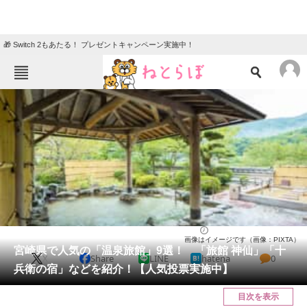
🎁 Switch 2もあたる！ プレゼントキャンペーン実施中！
ねとらぼメニュー
TOP
ニュース
エンタメ
クイズ
グルメ
地域
住まい
教育・育児
動物
リサーチ
宮崎県
2025/03/30 11:25（公開）
画像はイメージです（画像：PIXTA）
会員記事
宮崎県で人気の「温泉旅館」9選！ 「旅館 神仙」「十
X
Share
LINE
hatena
0
兵衛の宿」などを紹介！【人気投票実施中】
メディア
目次を表示
注目記事を集めた総合ページ