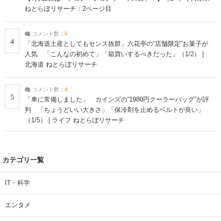
ねとらぼリサーチ：2ページ目
コメント数：
5
4
「北海道土産としてもセンス抜群」六花亭の“店舗限定”お菓子が
人気 「こんなの初めて」「箱買いするべきだった」（1/2） |
北海道 ねとらぼリサーチ
コメント数：
4
5
「車に常備しました」 カインズの“1980円クーラーバッグ”が評
判 「ちょうどいい大きさ」「保冷剤を止めるベルトが良い」
（1/5） | ライフ ねとらぼリサーチ
カテゴリ一覧
IT・科学
エンタメ