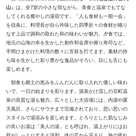
山」
は、全7室の小さな宿ながら、美食と温泉でもてな
してくれる癒やしの湯宿です。「人も食材も一期一会」
を信条に、料理長が自ら吟味した四季折々の食材が織り
なす上品で調和の取れた和の味わいが魅力。夕食では、
地元の山海の幸を生かした創作和会席や握り寿司など、
手間ひまかけた料理の数々に舌鼓を打てます。素材の持
ち味を生かした彩り豊かな逸品がそろい、目にも舌にも
楽しめます。
朝食も郷土の恵みをふんだんに取り入れた優しい味わ
いで、一日の始まりを彩ります。源泉かけ流しの京町温
泉の良質な湯も魅力。広々とした大浴場には、内湯や露
天風呂、さらにサウナまで完備されており、思い思いの
スタイルで湯浴みを楽しめます。とろりとした肌なじみ
の良いお湯は「美人の湯」とも呼ばれ、湯上がりにはお
肌がしっとりすると評判。体の芯から温まり、旅の疲れ