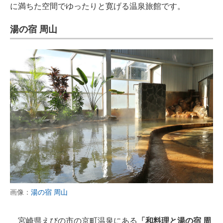
に満ちた空間でゆったりと寛げる温泉旅館です。
湯の宿 周山
画像：
湯の宿 周山
宮崎県えびの市の京町温泉にある
「和料理と湯の宿 周