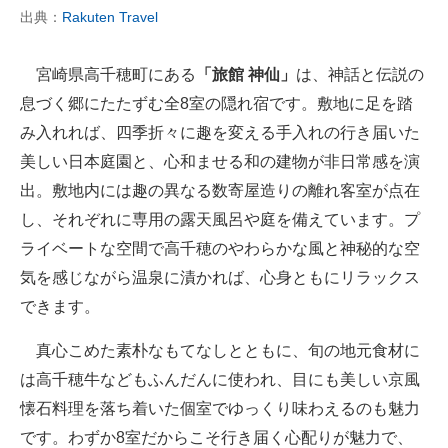
出典：
Rakuten Travel
宮崎県高千穂町にある
「旅館 神仙」
は、神話と伝説の
息づく郷にたたずむ全8室の隠れ宿です。敷地に足を踏
み入れれば、四季折々に趣を変える手入れの行き届いた
美しい日本庭園と、心和ませる和の建物が非日常感を演
出。敷地内には趣の異なる数寄屋造りの離れ客室が点在
し、それぞれに専用の露天風呂や庭を備えています。プ
ライベートな空間で高千穂のやわらかな風と神秘的な空
気を感じながら温泉に漬かれば、心身ともにリラックス
できます。
真心こめた素朴なもてなしとともに、旬の地元食材に
は高千穂牛などもふんだんに使われ、目にも美しい京風
懐石料理を落ち着いた個室でゆっくり味わえるのも魅力
です。わずか8室だからこそ行き届く心配りが魅力で、