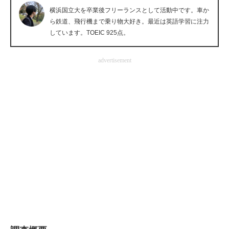
横浜国立大を卒業後フリーランスとして活動中です。車か
企業向けIT製品の総合サイト
ら鉄道、飛行機まで乗り物大好き。最近は英語学習に注力
しています。TOEIC 925点。
IT製品の技術・比較・事例
製造業のIT導入・活用を支援
advertisement
モノづくり技術者専門サイト
エレクトロニクス専門サイト
電子設計の基本と応用
エネルギーの専門メディア
建設×テクノロジーの最前線
ちょっと気になるネットの話題