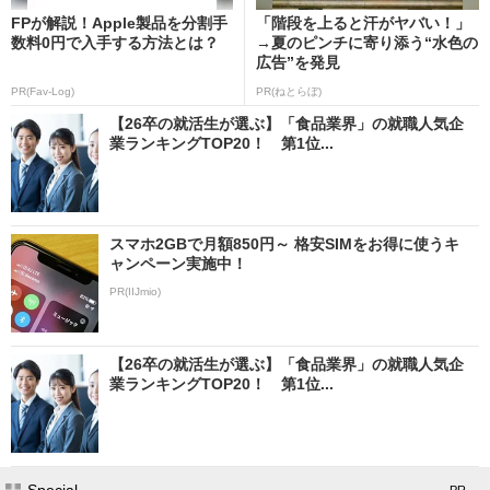
FPが解説！Apple製品を分割手
「階段を上ると汗がヤバい！」
数料0円で入手する方法とは？
→夏のピンチに寄り添う“水色の
広告”を発見
PR(Fav-Log)
PR(ねとらぼ)
【26卒の就活生が選ぶ】「食品業界」の就職人気企
業ランキングTOP20！ 第1位...
スマホ2GBで月額850円～ 格安SIMをお得に使うキ
ャンペーン実施中！
PR(IIJmio)
【26卒の就活生が選ぶ】「食品業界」の就職人気企
業ランキングTOP20！ 第1位...
Special
- PR -