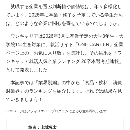
就職する企業を選ぶ判断軸や価値観は、年々多様化し
ITの今と未来を見通す
ています。2026年に卒業・修了を予定している学生たち
は、どのような企業に関心を寄せているのでしょうか。
スマホと通信の最新トレンド
ワンキャリアは2026年3月に卒業予定の大学3年生・大
進化するPCとデバイスの未来
学院1年生を対象に、就活サイト「ONE CAREER」企業
好きが集まる 比べて選べる
ページ上の「お気に入り数」を集計し、その結果を「ワ
ンキャリア就活人気企業ランキング 26卒本選考期速報」
ビジネスと働き方のヒント
として発表しました。
AI活用のいまが分かる
本記事では「業界別編」の中から「食品・飲料、消費
企業ITのトレンドを詳説
財業界」のランキングを紹介します。それでは結果を見
ていきましょう！
経営リーダーのコミュニティ
※本ページはアフィリエイトプログラムによる収益を得ています
マーケ×ITの今がよく分かる
ITエンジニア向け専門サイト
筆者：山城颯太