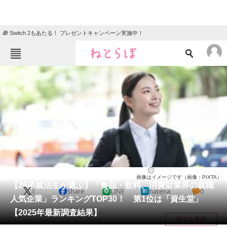
🎁 Switch 2もあたる！ プレゼントキャンペーン実施中！
ねとらぼメニュー
TOP
ニュース
エンタメ
クイズ
グルメ
地域
住まい
教育・育児
動物
リサーチ
就職・転職
2025/04/03 18:30（公開）
画像はイメージです（画像：PIXTA）
会員記事
【26卒就活生が選ぶ】「食品・飲料、消費財業界の就職
X
Share
LINE
hatena
0
人気企業」ランキングTOP30！ 第1位は「資生堂」
メディア
【2025年最新調査結果】
目次を表示
注目記事を集めた総合ページ