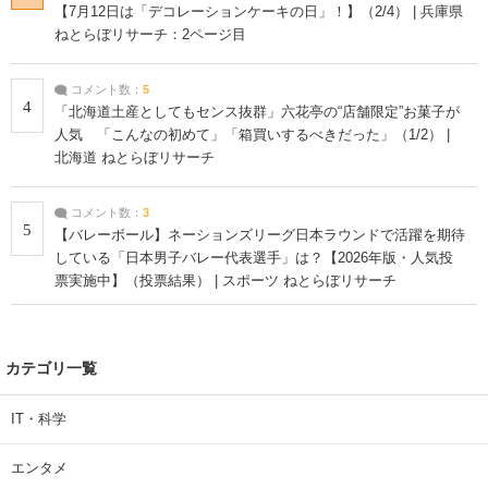
【7月12日は「デコレーションケーキの日」！】（2/4） | 兵庫県
ねとらぼリサーチ：2ページ目
コメント数：
5
4
「北海道土産としてもセンス抜群」六花亭の“店舗限定”お菓子が
人気 「こんなの初めて」「箱買いするべきだった」（1/2） |
北海道 ねとらぼリサーチ
コメント数：
3
5
【バレーボール】ネーションズリーグ日本ラウンドで活躍を期待
している「日本男子バレー代表選手」は？【2026年版・人気投
票実施中】（投票結果） | スポーツ ねとらぼリサーチ
カテゴリ一覧
IT・科学
エンタメ