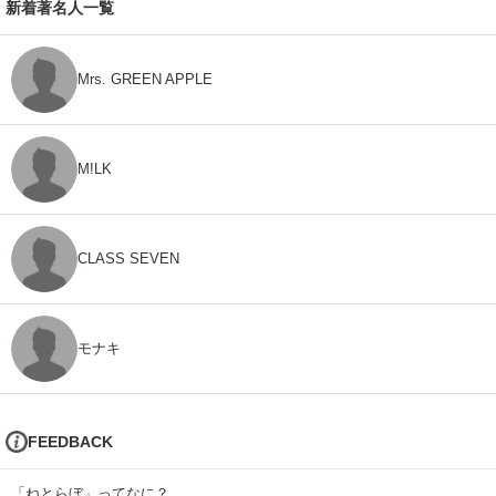
新着著名人一覧
Mrs. GREEN APPLE
M!LK
CLASS SEVEN
モナキ
FEEDBACK
「ねとらぼ」ってなに？