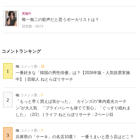
実施中
唯一無二の歌声だと思うボーカリストは？
回答数：8073
コメントランキング
コメント数：
21
1
一番好きな「韓国の男性俳優」は？【2026年版・人気投票実施
中】 | 芸能人 ねとらぼリサーチ
コメント数：
7
2
「もっと早く買えば良かった」 カインズの“車内遮光カーテ
ン”が大人気 「プライバシーも保てて安心」「ぐっすり眠れま
した」（2/2） | ライフ ねとらぼリサーチ：2ページ目
コメント数：
7
3
兵庫県の「ケーキ」の名店10選！ 一番うまいと思う店はどこ？