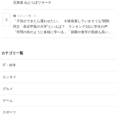
北海道 ねとらぼリサーチ
コメント数：
3
5
「子供ができたら通わせたい」 今後発展していきそうな“関関
同立・産近甲龍の大学”といえば？ ランキング1位に学生の声
「学問の街のように多様に学べる」「就職や進学の実績も高い」
| 大学 ねとらぼリサーチ
カテゴリ一覧
IT・科学
エンタメ
グルメ
ゲーム
スポーツ