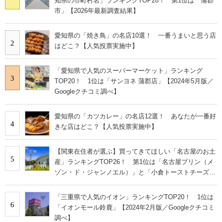
知県の市町村名」ランキングTOP28！ 第1位は「蒲郡
市」【2026年最新調査結果】
愛知県の「焼き鳥」の名店10選！ 一番うまいと思う店
2
はどこ？【人気投票実施中】
「愛知県で人気のスーパーマーケット」ランキング
3
TOP20！ 1位は「サンヨネ 蒲郡店」【2024年5月版／
Googleクチコミ調べ】
愛知県の「カツカレー」の名店12選！ あなたが一番好
4
きな店はどこ？【人気投票実施中】
【関東在住者が選ぶ】買ってきてほしい「名古屋のお土
5
産」ランキングTOP26！ 第1位は「名古屋プリン（メ
ゾン・ド・ジャンノエル）」と「小倉トーストチーズケ
ーキ（東海寿）」【2026年最新調査結果】
「三重県で人気のイオン」ランキングTOP20！ 1位は
6
「イオンモール鈴鹿」【2024年2月版／Googleクチコミ
調べ】