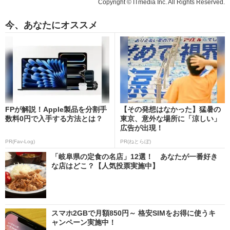
Copyright © ITmedia Inc. All Rights Reserved.
今、あなたにオススメ
FPが解説！Apple製品を分割手
【その発想はなかった】猛暑の
数料0円で入手する方法とは？
東京、意外な場所に「涼しい」
広告が出現！
PR(Fav-Log)
PR(ねとらぼ)
「岐阜県の定食の名店」12選！ あなたが一番好き
な店はどこ？【人気投票実施中】
スマホ2GBで月額850円～ 格安SIMをお得に使うキ
ャンペーン実施中！