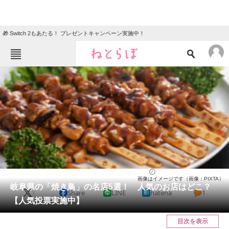
🎁 Switch 2もあたる！ プレゼントキャンペーン実施中！
ねとらぼメニュー
TOP
ニュース
エンタメ
クイズ
グルメ
地域
住まい
教育・育児
動物
リサーチ
岐阜県
2025/04/06 16:30（公開）
画像はイメージです（画像：PIXTA）
会員記事
岐阜県の「焼き鳥」の名店5選！ 人気のお店はどこ？
X
Share
LINE
hatena
1
【人気投票実施中】
メディア
目次を表示
注目記事を集めた総合ページ