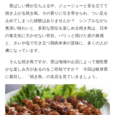
香ばしい煙が立ち上る中、ジュージューと音を立てて
ITの今と未来を見通す
焼き上がる焼き鳥。その香りに引き寄せられ、つい足を
止めてしまった経験はありませんか？ シンプルながら
スマホと通信の最新トレンド
奥深い味わいと、多彩な部位を楽しめる焼き鳥は、日本
進化するPCとデバイスの未来
の食文化に欠かせない存在。パリッと焼けた皮の食感
と、タレや塩で引き立つ鶏肉本来の旨味に、多くの人が
好きが集まる 比べて選べる
虜になっています。
ビジネスと働き方のヒント
そんな焼き鳥ですが、実は地域やお店によって個性豊
AI活用のいまが分かる
かな楽しみ方があるのをご存知ですか？ 今回は岐阜県
に着目し、「焼き鳥」の名店を見ていきましょう。
企業ITのトレンドを詳説
経営リーダーのコミュニティ
マーケ×ITの今がよく分かる
ITエンジニア向け専門サイト