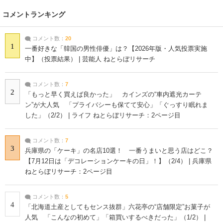
コメントランキング
コメント数：
20
1
一番好きな「韓国の男性俳優」は？【2026年版・人気投票実施
中】（投票結果） | 芸能人 ねとらぼリサーチ
コメント数：
7
2
「もっと早く買えば良かった」 カインズの“車内遮光カーテ
ン”が大人気 「プライバシーも保てて安心」「ぐっすり眠れま
した」（2/2） | ライフ ねとらぼリサーチ：2ページ目
コメント数：
7
3
兵庫県の「ケーキ」の名店10選！ 一番うまいと思う店はどこ？
【7月12日は「デコレーションケーキの日」！】（2/4） | 兵庫県
ねとらぼリサーチ：2ページ目
コメント数：
5
4
「北海道土産としてもセンス抜群」六花亭の“店舗限定”お菓子が
人気 「こんなの初めて」「箱買いするべきだった」（1/2） |