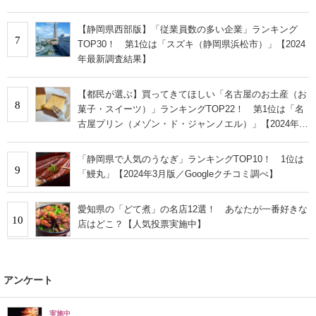
【静岡県西部版】「従業員数の多い企業」ランキング
7
TOP30！ 第1位は「スズキ（静岡県浜松市）」【2024
年最新調査結果】
【都民が選ぶ】買ってきてほしい「名古屋のお土産（お
8
菓子・スイーツ）」ランキングTOP22！ 第1位は「名
古屋プリン（メゾン・ド・ジャンノエル）」【2024年最
新調査結果】
「静岡県で人気のうなぎ」ランキングTOP10！ 1位は
9
「鰻丸」【2024年3月版／Googleクチコミ調べ】
愛知県の「どて煮」の名店12選！ あなたが一番好きな
10
店はどこ？【人気投票実施中】
アンケート
実施中