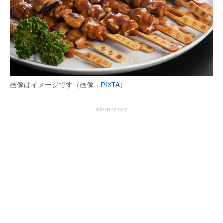
企業向けIT製品の総合サイト
IT製品の技術・比較・事例
製造業のIT導入・活用を支援
モノづくり技術者専門サイト
画像はイメージです（画像：
PIXTA
）
エレクトロニクス専門サイト
advertisement
電子設計の基本と応用
エネルギーの専門メディア
建設×テクノロジーの最前線
ちょっと気になるネットの話題