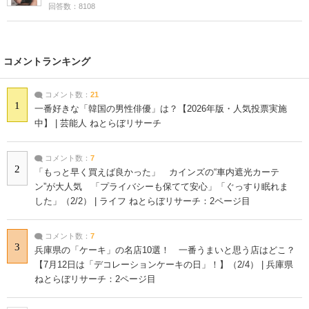
回答数：8108
コメントランキング
コメント数：
21
1
一番好きな「韓国の男性俳優」は？【2026年版・人気投票実施
中】 | 芸能人 ねとらぼリサーチ
コメント数：
7
2
「もっと早く買えば良かった」 カインズの“車内遮光カーテ
ン”が大人気 「プライバシーも保てて安心」「ぐっすり眠れま
した」（2/2） | ライフ ねとらぼリサーチ：2ページ目
コメント数：
7
3
兵庫県の「ケーキ」の名店10選！ 一番うまいと思う店はどこ？
【7月12日は「デコレーションケーキの日」！】（2/4） | 兵庫県
ねとらぼリサーチ：2ページ目