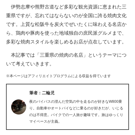
伊勢志摩や熊野古道など多彩な観光資源に恵まれた三
ITの今と未来を見通す
重県ですが、忘れてはならないのが全国に誇る焼肉文化
です。上質な松阪牛を炭火でぜいたくに味わえる名店か
スマホと通信の最新トレンド
ら、鶏肉や豚肉を使った地域独自の庶民派グルメまで、
進化するPCとデバイスの未来
多彩な焼肉スタイルを楽しめるお店が点在しています。
好きが集まる 比べて選べる
本記事では「三重県の焼肉の名店」というテーマにつ
いて考えていきます。
ビジネスと働き方のヒント
※本ページはアフィリエイトプログラムによる収益を得ています
AI活用のいまが分かる
企業ITのトレンドを詳説
筆者：二輪児
夜のバイパスの澄んだ空気の中を走るのが好きなW800乗
経営リーダーのコミュニティ
り。自動車やオートバイなどに乗るのが好きだが、いじる
のは不得意。バイクでの一人旅が趣味です。旅はゆっくり
マーケ×ITの今がよく分かる
マイペースが主義。
ITエンジニア向け専門サイト