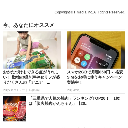
Copyright © ITmedia Inc. All Rights Reserved.
今、あなたにオススメ
おかたづけもできる点がうれし
スマホ2GBで月額850円～ 格安
い！ 動物の鳴き声やセリフが盛
SIMをお得に使うキャンペーン
りだくさんの「アニア ...
実施中！
PR(タカラトミー｜Hugkum)
PR(IIJmio)
「三重県で人気の焼肉」ランキングTOP20！ 1位
は「炭火焼肉かんちゃん」【20...