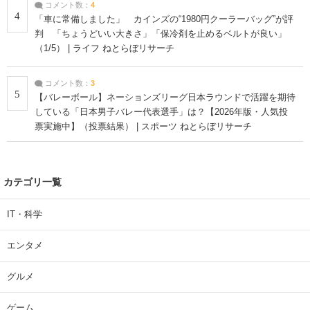
コメント数：
4
4
「車に常備しました」 カインズの“1980円クーラーバッグ”が評
判 「ちょうどいい大きさ」「保冷剤を止めるベルトが良い」
（1/5） | ライフ ねとらぼリサーチ
コメント数：
3
5
【バレーボール】ネーションズリーグ日本ラウンドで活躍を期待
している「日本男子バレー代表選手」は？【2026年版・人気投
票実施中】（投票結果） | スポーツ ねとらぼリサーチ
カテゴリ一覧
IT・科学
エンタメ
グルメ
ゲーム