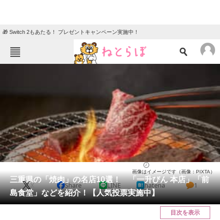
🎁 Switch 2もあたる！ プレゼントキャンペーン実施中！
ねとらぼメニュー
TOP
ニュース
エンタメ
クイズ
グルメ
地域
住まい
教育・育児
動物
リサーチ
三重県
2025/04/02 20:20（公開）
画像はイメージです（画像：PIXTA）
会員記事
三重県の「焼肉」の名店10選！ 「一升びん 本店」「前
X
Share
LINE
hatena
1
島食堂」などを紹介！【人気投票実施中】
メディア
目次を表示
注目記事を集めた総合ページ