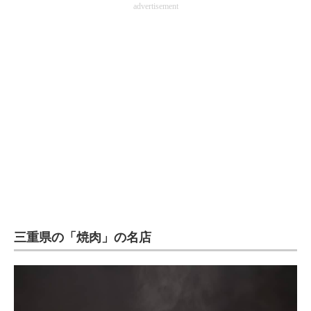
advertisement
企業向けIT製品の総合サイト
IT製品の技術・比較・事例
製造業のIT導入・活用を支援
モノづくり技術者専門サイト
エレクトロニクス専門サイト
電子設計の基本と応用
エネルギーの専門メディア
建設×テクノロジーの最前線
三重県の「焼肉」の名店
ちょっと気になるネットの話題