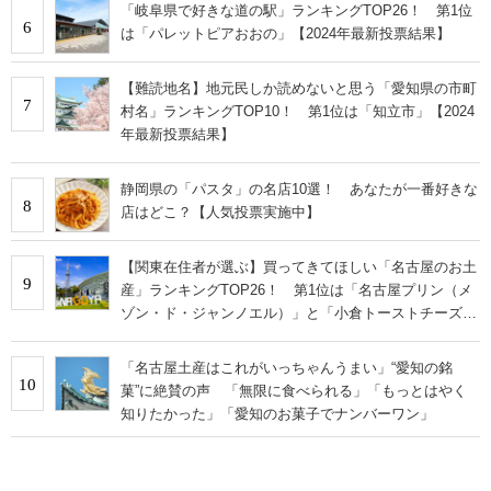
「岐阜県で好きな道の駅」ランキングTOP26！ 第1位
6
は「パレットピアおおの」【2024年最新投票結果】
【難読地名】地元民しか読めないと思う「愛知県の市町
7
村名」ランキングTOP10！ 第1位は「知立市」【2024
年最新投票結果】
静岡県の「パスタ」の名店10選！ あなたが一番好きな
8
店はどこ？【人気投票実施中】
【関東在住者が選ぶ】買ってきてほしい「名古屋のお土
9
産」ランキングTOP26！ 第1位は「名古屋プリン（メ
ゾン・ド・ジャンノエル）」と「小倉トーストチーズケ
ーキ（東海寿）」【2026年最新調査結果】
「名古屋土産はこれがいっちゃんうまい」“愛知の銘
10
菓”に絶賛の声 「無限に食べられる」「もっとはやく
知りたかった」「愛知のお菓子でナンバーワン」