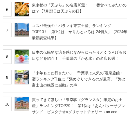
東京都の「天ぷら」の名店10選！ 一番食べてみたいの
6
は？【7月23日は天ぷらの日】
コスパ最強の「バラマキ東京土産」ランキング
7
TOP10！ 第1位は「かりんといろは 24個入」【2024年
最新調査結果】
日本の伝統的な涼を感じながらゆったりとくつろげるお
8
店などを紹介！ 千葉県の「かき氷」の名店10選！
「来年もまた行きたい」 千葉県で人気の“温泉旅館・
9
宿ランキング”1位に「湯めぐりできるのが最高」「海と
富士山の絶景に感動」の声
買ってきてほしい「東京駅（グランスタ）限定のお土
10
産」ランキングTOP29！ 第1位は「あんバターサブレ
サンド ピスタチオ×グリオットチェリー（an and
an）」【2026年最新調査結果】