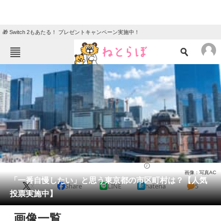
🎁 Switch 2もあたる！ プレゼントキャンペーン実施中！
ねとらぼメニュー
TOP
ニュース
エンタメ
クイズ
グルメ
地域
住まい
教育・育児
動物
リサーチ
東京都
2025/04/14 19:20（公開）
画像：写真AC
会員記事
「一番自慢したい」と思う東京都の市区町村は？【人気
X
Share
LINE
hatena
5
投票実施中】
メディア
画像一覧
注目記事を集めた総合ページ