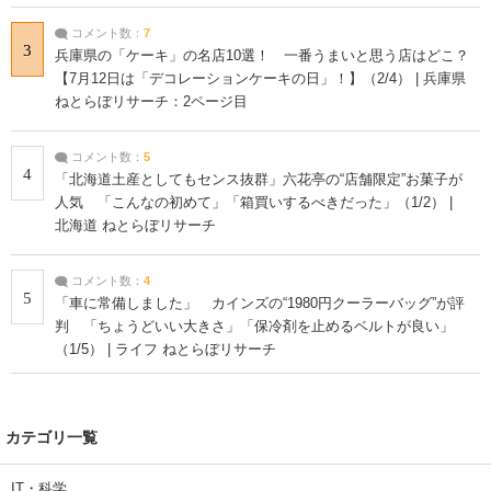
コメント数：
7
3
兵庫県の「ケーキ」の名店10選！ 一番うまいと思う店はどこ？
【7月12日は「デコレーションケーキの日」！】（2/4） | 兵庫県
ねとらぼリサーチ：2ページ目
コメント数：
5
4
「北海道土産としてもセンス抜群」六花亭の“店舗限定”お菓子が
人気 「こんなの初めて」「箱買いするべきだった」（1/2） |
北海道 ねとらぼリサーチ
コメント数：
4
5
「車に常備しました」 カインズの“1980円クーラーバッグ”が評
判 「ちょうどいい大きさ」「保冷剤を止めるベルトが良い」
（1/5） | ライフ ねとらぼリサーチ
カテゴリ一覧
IT・科学