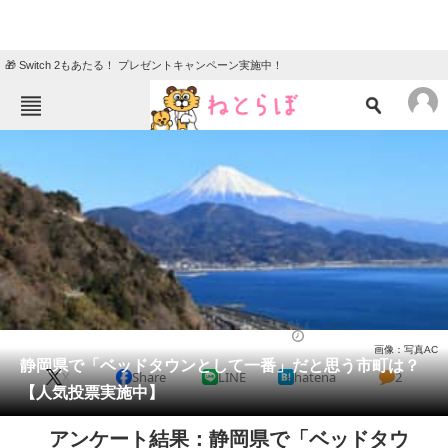
🎁 Switch 2もあたる！ プレゼントキャンペーン実施中！
ねとらぼメニュー
TOP
ニュース
エンタメ
クイズ
グルメ
地域
住まい
教育・育児
動物
リサーチ
静岡県
2025/04/19 11:00（公開）
画像：写真AC
会員記事
静岡県で「ベッドタウンとして一番」だと思う市町は？
X
Share
LINE
hatena
2
【人気投票実施中】
メディア
アンケート結果：静岡県で「ベッドタウ
注目記事を集めた総合ページ