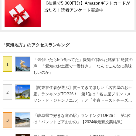
【抽選で5,000円分】Amazonギフトカードが
当たる！読者アンケート実施中
「東海地方」のアクセスランキング
「気付いたら5つ食べてた」愛知の“隠れた銘菓”に絶賛の
1
声 「愛知のお土産で一番好き」「なんでこんなに美味
しいのか」
【関東在住者が選ぶ】買ってきてほしい「名古屋のお土
2
産」ランキングTOP26！ 第1位は「名古屋プリン（メ
ゾン・ド・ジャンノエル）」と「小倉トーストチーズケ
ーキ（東海寿）」【2026年最新調査結果】
「岐阜県で好きな道の駅」ランキングTOP26！ 第1位
3
は「パレットピアおおの」【2024年最新投票結果】