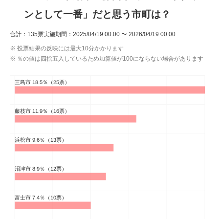
ンとして一番」だと思う市町は？
ITの今と未来を見通す
合計：135票
実施期間：2025/04/19 00:00 〜 2026/04/19 00:00
スマホと通信の最新トレンド
※ 投票結果の反映には最大10分かかります
※ ％の値は四捨五入しているため加算値が100にならない場合があります
進化するPCとデバイスの未来
好きが集まる 比べて選べる
ビジネスと働き方のヒント
AI活用のいまが分かる
企業ITのトレンドを詳説
経営リーダーのコミュニティ
マーケ×ITの今がよく分かる
ITエンジニア向け専門サイト