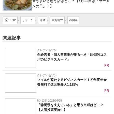
番うまいと思う店はどこ？【7月11日は「ラーメ
ンの日」！】
TOP
リサーチ
地域
東海地方
静岡県
>
>
>
>
関連記事
クレディセゾン
全経営者・個人事業主が作るべき「圧倒的コス
パのビジネスカード」
PR
クレディセゾン
マイルが超たまるビジネスカード！初年度年会
費無料で還元率最大1.125%
PR
公開 2025/04/25
「静岡県を支えている」と思う市町はどこ？
【人気投票実施中】