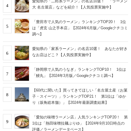
愛知県の「二郎系ラーメン」の名店10選！ 「ラーメン
4
大 名古屋店」などを紹介！【人気投票実施中】
「豊田市で人気のラーメン」ランキングTOP20！ 1位
5
は「虎玄 山之手本店」【2024年6月版／Googleクチコミ
調べ】
愛知県の「家系ラーメン」の名店10選！ あなたが好き
6
なお店はどこ？【人気投票実施中】
「静岡県で人気のうなぎ」ランキングTOP10！ 1位は
7
「鰻丸」【2024年3月版／Googleクチコミ調べ】
【60代に聞いた】買ってきてほしい「名古屋土産（お菓
8
子・スイーツ）」ランキングTOP21！ 第1位は「ゆか
り（坂角総本舗）」【2024年最新調査結果】
「愛知の味噌ラーメン店」人気ランキングTOP20！ 第
9
1位は「熱田味噌拉麺ぶりゆ」【2024年9月10日時点の
評価／ラーメンデータベース】