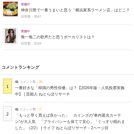
実施中
神奈川県で一番うまいと思う「横浜家系ラーメン店」はどこ？
回答数：8507
実施中
唯一無二の歌声だと思うボーカリストは？
回答数：8104
コメントランキング
コメント数：
21
1
一番好きな「韓国の男性俳優」は？【2026年版・人気投票実施
中】 | 芸能人 ねとらぼリサーチ
コメント数：
7
2
「もっと早く買えば良かった」 カインズの“車内遮光カーテ
ン”が大人気 「プライバシーも保てて安心」「ぐっすり眠れま
した」（2/2） | ライフ ねとらぼリサーチ：2ページ目