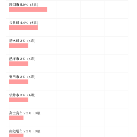
企業向けIT製品の総合サイト
IT製品の技術・比較・事例
製造業のIT導入・活用を支援
モノづくり技術者専門サイト
エレクトロニクス専門サイト
電子設計の基本と応用
エネルギーの専門メディア
建設×テクノロジーの最前線
ちょっと気になるネットの話題