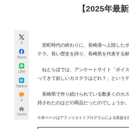
モノづくり技術者専門サイト
エレクトロ
【2025年最
ちょっと気になるネットの話題
X
室町時代の終わりに、長崎港へ上陸したポ
テラ。長い歴史を誇り、長崎県を代表する
Share
ねとらぼでは、アンケートサイト「ボイス
LINE
ってきて欲しいカステラはどれ？」という
hatena
長崎県で作り続けられている数多くのカス
0
持されたのはどの商品だったのでしょうか
Home
※本ページはアフィリエイトプログラムによる収益を