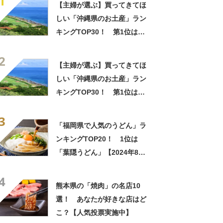
1
【主婦が選ぶ】買ってきてほ
しい「沖縄県のお土産」ラン
キングTOP30！ 第1位は
「紅いも生タルト 沖縄きらり
2
（御菓子御殿）」【2026年最
【主婦が選ぶ】買ってきてほ
新調査結果】
しい「沖縄県のお土産」ラン
キングTOP30！ 第1位は
「紅いも生タルト 沖縄きらり
3
（御菓子御殿）」【2026年最
「福岡県で人気のうどん」ラ
新調査結果】
ンキングTOP20！ 1位は
「葉隠うどん」【2024年8月
版／Googleクチコミ】
4
熊本県の「焼肉」の名店10
選！ あなたが好きな店はど
こ？【人気投票実施中】