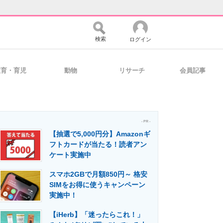
検索
ログイン
教育・育児
動物
リサーチ
会員記事
バイスの未来
好きが集まる 比べて選べる
- PR -
【抽選で5,000円分】Amazonギ
コミュニティ
マーケ×ITの今がよく分かる
フトカードが当たる！読者アン
ケート実施中
スマホ2GBで月額850円～ 格安
・活用を支援
SIMをお得に使うキャンペーン
実施中！
【iHerb】「迷ったらこれ！」