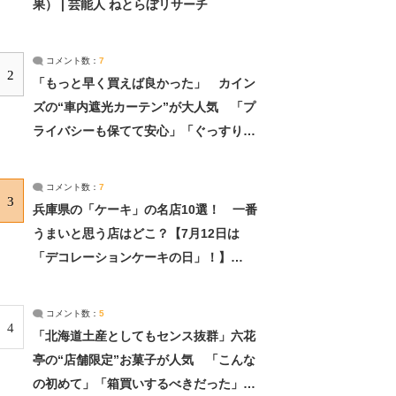
果） | 芸能人 ねとらぼリサーチ
コメント数：
7
2
「もっと早く買えば良かった」 カイン
ズの“車内遮光カーテン”が大人気 「プ
ライバシーも保てて安心」「ぐっすり眠
れました」（2/2） | ライフ ねとらぼリ
サーチ：2ページ目
コメント数：
7
3
兵庫県の「ケーキ」の名店10選！ 一番
うまいと思う店はどこ？【7月12日は
「デコレーションケーキの日」！】
（2/4） | 兵庫県 ねとらぼリサーチ：2ペ
ージ目
コメント数：
5
4
「北海道土産としてもセンス抜群」六花
亭の“店舗限定”お菓子が人気 「こんな
の初めて」「箱買いするべきだった」