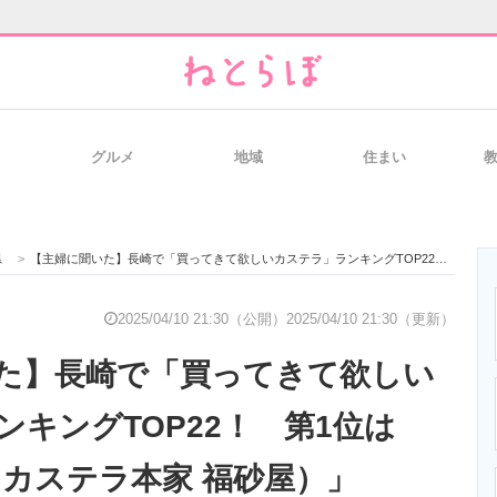
グルメ
地域
住まい
と未来を見通す
スマホと通信の最新トレンド
進化するPCとデ
県
>
【主婦に聞いた】長崎で「買ってきて欲しいカステラ」ランキングTOP22！ 第1位は「カステラ （カステラ本家 福砂屋）」【2025年最新調査結果】
のいまが分かる
企業ITのトレンドを詳説
経営リーダーの
2025/04/10 21:30（公開）
2025/04/10 21:30（更新）
た】長崎で「買ってきて欲しい
T製品の総合サイト
IT製品の技術・比較・事例
製造業のIT導入
ンキングTOP22！ 第1位は
（カステラ本家 福砂屋）」