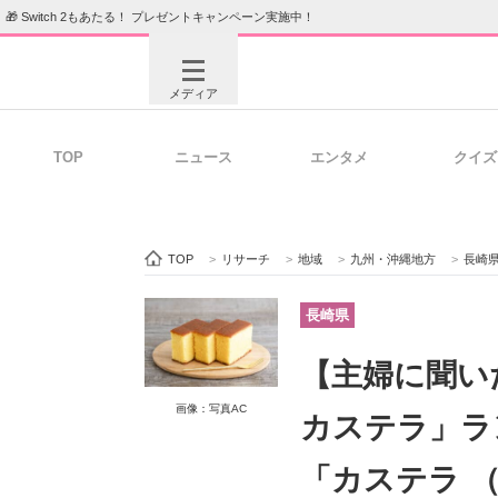
🎁 Switch 2もあたる！ プレゼントキャンペーン実施中！
メディア
TOP
ニュース
エンタメ
クイズ
注目記事を集めた総合ページ
ITの今
TOP
>
リサーチ
>
地域
>
九州・沖縄地方
>
長崎
ビジネスと働き方のヒント
AI活用
長崎県
【主婦に聞い
ITエンジニア向け専門サイト
企業向けI
画像：写真AC
カステラ」ラ
「カステラ 