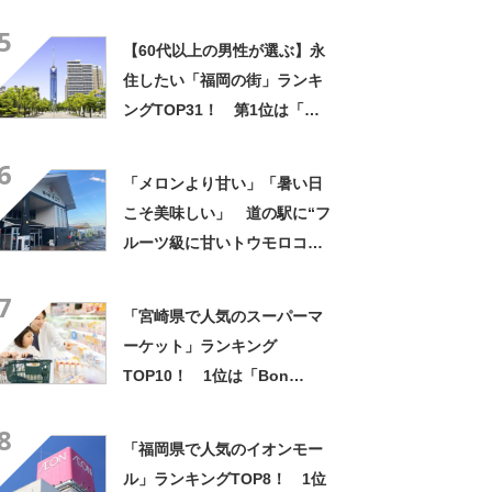
5
【60代以上の男性が選ぶ】永
住したい「福岡の街」ランキ
ングTOP31！ 第1位は「福
岡市早良区」【2023年最新投
6
票結果】
「メロンより甘い」「暑い日
こそ美味しい」 道の駅に“フ
ルーツ級に甘いトウモロコ
シ”がずらり 「生でかじれ
7
る」「糖度18度超え」「朝市
「宮崎県で人気のスーパーマ
に大行列」
ーケット」ランキング
TOP10！ 1位は「Bon
Delice」【2024年1月版／
8
Googleクチコミ調べ】
「福岡県で人気のイオンモー
ル」ランキングTOP8！ 1位