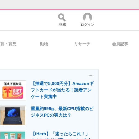
検索
ログイン
教育・育児
動物
リサーチ
会員記事
バイスの未来
好きが集まる 比べて選べる
- PR -
【抽選で5,000円分】Amazonギ
コミュニティ
マーケ×ITの今がよく分かる
フトカードが当たる！読者アン
ケート実施中
重量約999g、最新CPU搭載のビ
・活用を支援
ジネスPCの実力は？
【iHerb】「迷ったらこれ！」