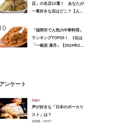
店」の名店12選！ あなたが
一番好きな店はどこ？【人気
投票実施中】
10
「福岡市で人気の中華料理」
ランキングTOP20！ 1位は
「一碗居 凛丹」【2024年2月
版／Googleクチコミ調べ】
アンケート
実施中
声が好きな「日本のボーカリ
スト」は？
回答数：49397