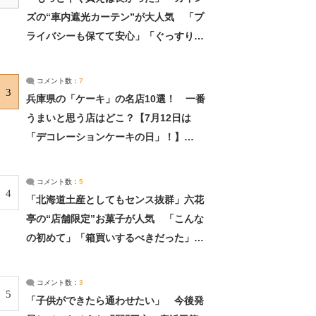
ズの“車内遮光カーテン”が大人気 「プ
ライバシーも保てて安心」「ぐっすり眠
れました」（2/2） | ライフ ねとらぼリ
サーチ：2ページ目
コメント数：
7
3
兵庫県の「ケーキ」の名店10選！ 一番
うまいと思う店はどこ？【7月12日は
「デコレーションケーキの日」！】
（2/4） | 兵庫県 ねとらぼリサーチ：2ペ
ージ目
コメント数：
5
4
「北海道土産としてもセンス抜群」六花
亭の“店舗限定”お菓子が人気 「こんな
の初めて」「箱買いするべきだった」
（1/2） | 北海道 ねとらぼリサーチ
コメント数：
3
5
「子供ができたら通わせたい」 今後発