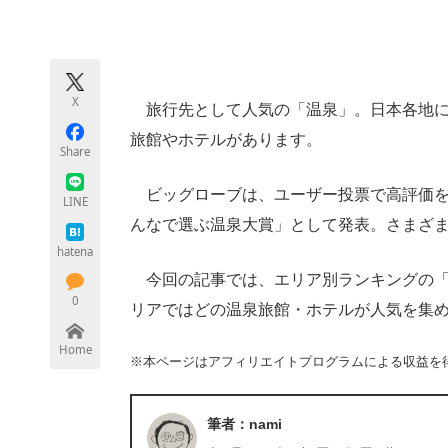
モノづくり技術者専門サイト
エレクトロ
X
旅行先として人気の「温泉」。日本各地に
ちょっと気になるネットの話題
旅館やホテルがあります。
Share
ビッグローブは、ユーザー投票で高評価を得
LINE
んなで選ぶ温泉大賞」として発表。さまざ
hatena
今回の記事では、エリア別ランキングの「
0
リアではどの温泉旅館・ホテルが人気を集
Home
※本ページはアフィリエイトプログラムによる収益を
筆者：nami