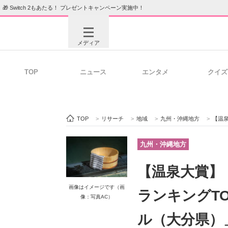
🎁 Switch 2もあたる！ プレゼントキャンペーン実施中！
メディア
TOP
ニュース
エンタメ
クイズ
注目記事を集めた総合ページ
ITの今
TOP
>
リサーチ
>
地域
>
九州・沖縄地方
>
【温泉大
ビジネスと働き方のヒント
AI活用
九州・沖縄地方
【温泉大賞】
ITエンジニア向け専門サイト
企業向けI
画像はイメージです（画
ランキングT
像：写真AC）
ル（大分県）