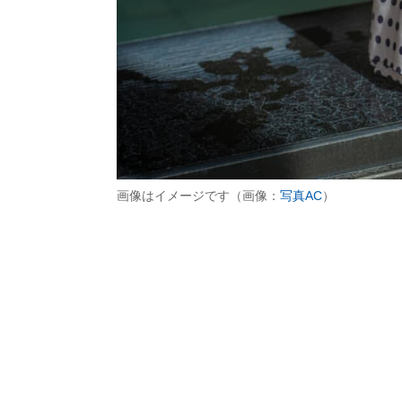
画像はイメージです（画像：
写真AC
）