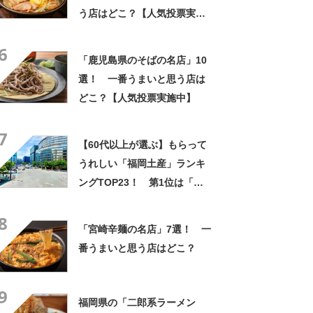
う店はどこ？【人気投票実施
中】
6
「鹿児島県のそばの名店」10
選！ 一番うまいと思う店は
どこ？【人気投票実施中】
7
【60代以上が選ぶ】もらって
うれしい「福岡土産」ランキ
ングTOP23！ 第1位は「博
多通りもん」【2024年最新投
8
票結果】
「宮崎辛麺の名店」7選！ 一
番うまいと思う店はどこ？
9
福岡県の「二郎系ラーメン