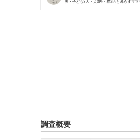
夫・子ども3人・犬3匹・猫2匹と暮らすママ
調査概要