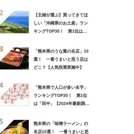
「紅いも生タルト 沖縄きらり
2
（御菓子御殿）」【2026年最
【主婦が選ぶ】買ってきてほ
新調査結果】
しい「沖縄県のお土産」ラン
キングTOP30！ 第1位は
「紅いも生タルト 沖縄きらり
3
（御菓子御殿）」【2026年最
「熊本県のうな重の名店」10
新調査結果】
選！ 一番うまいと思う店は
どこ？【人気投票実施中】
4
「熊本県で人口が多い名字」
ランキングTOP30！ 第1位
は「田中」【2024年最新調査
結果】
5
熊本県の「味噌ラーメン」の
名店10選！ 一番うまいと思