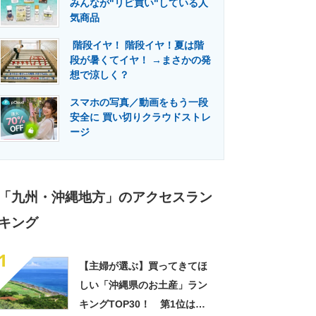
みんなが"リピ買い"している人
門メディア
建設×テクノロジーの最前線
気商品
階段イヤ！ 階段イヤ！夏は階
段が暑くてイヤ！ →まさかの発
想で涼しく？
スマホの写真／動画をもう一段
安全に 買い切りクラウドストレ
ージ
「九州・沖縄地方」のアクセスラン
キング
1
【主婦が選ぶ】買ってきてほ
しい「沖縄県のお土産」ラン
キングTOP30！ 第1位は