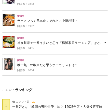
回答数：23830
実施中
ラーメンって日本食？それとも中華料理？
回答数：19626
実施中
神奈川県で一番うまいと思う「横浜家系ラーメン店」はどこ？
回答数：8495
実施中
唯一無二の歌声だと思うボーカリストは？
回答数：8054
コメントランキング
コメント数：
20
1
一番好きな「韓国の男性俳優」は？【2026年版・人気投票実施