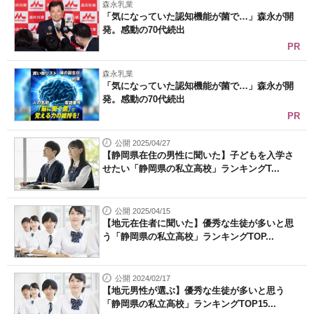
森永乳業
「気になっていた認知機能が菌で…」森永が開
発。感動の70代続出
PR
森永乳業
「気になっていた認知機能が菌で…」森永が開
発。感動の70代続出
PR
公開 2025/04/27
【静岡県在住の男性に聞いた】子どもを入学さ
せたい「静岡県の私立高校」ランキングT...
公開 2025/04/15
【地元在住者に聞いた】優秀な生徒が多いと思
う「静岡県の私立高校」ランキングTOP...
公開 2024/02/17
【地元男性が選ぶ】優秀な生徒が多いと思う
「静岡県の私立高校」ランキングTOP15...