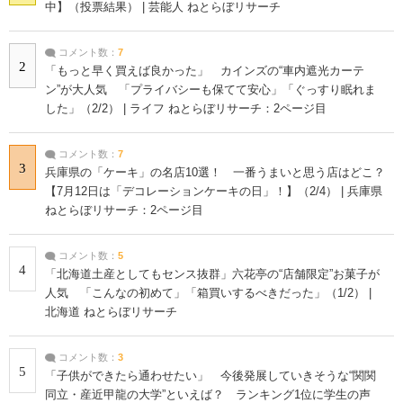
中】（投票結果） | 芸能人 ねとらぼリサーチ
コメント数：
7
2
「もっと早く買えば良かった」 カインズの“車内遮光カーテ
ン”が大人気 「プライバシーも保てて安心」「ぐっすり眠れま
した」（2/2） | ライフ ねとらぼリサーチ：2ページ目
コメント数：
7
3
兵庫県の「ケーキ」の名店10選！ 一番うまいと思う店はどこ？
【7月12日は「デコレーションケーキの日」！】（2/4） | 兵庫県
ねとらぼリサーチ：2ページ目
コメント数：
5
4
「北海道土産としてもセンス抜群」六花亭の“店舗限定”お菓子が
人気 「こんなの初めて」「箱買いするべきだった」（1/2） |
北海道 ねとらぼリサーチ
コメント数：
3
5
「子供ができたら通わせたい」 今後発展していきそうな“関関
同立・産近甲龍の大学”といえば？ ランキング1位に学生の声