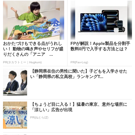
おかたづけもできる点がうれし
FPが解説！Apple製品を分割手
い！ 動物の鳴き声やセリフが盛
数料0円で入手する方法とは？
りだくさんの「アニア ...
PR(タカラトミー｜Hugkum)
PR(Fav-Log)
【静岡県在住の男性に聞いた】子どもを入学させた
い「静岡県の私立高校」ランキングT...
【ちょうど目に入る！】猛暑の東京、意外な場所に
「涼しい」広告が出現
PR(ねとらぼ)