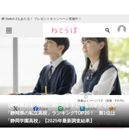
🎁 Switch 2もあたる！ プレゼントキャンペーン実施中！
ねとらぼメニュー
TOP
ニュース
エンタメ
クイズ
グルメ
地域
住まい
教育・育児
動物
リサーチ
静岡県
2025/04/27 09:10（公開）
画像はイメージです（画像：PIXTA）
会員記事
【静岡県在住の男性に聞いた】子どもを入学させたい
X
Share
LINE
hatena
0
「静岡県の私立高校」ランキングTOP20！ 第1位は
メディア
「静岡学園高校」【2025年最新調査結果】
目次を表示
注目記事を集めた総合ページ