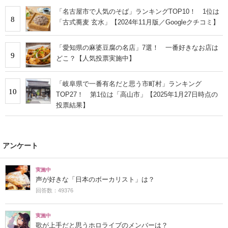
「名古屋市で人気のそば」ランキングTOP10！ 1位は
8
「古式蕎麦 玄水」【2024年11月版／Googleクチコミ】
「愛知県の麻婆豆腐の名店」7選！ 一番好きなお店は
9
どこ？【人気投票実施中】
「岐阜県で一番有名だと思う市町村」ランキング
10
TOP27！ 第1位は「高山市」【2025年1月27日時点の
投票結果】
アンケート
実施中
声が好きな「日本のボーカリスト」は？
回答数：49376
実施中
歌が上手だと思うホロライブのメンバーは？