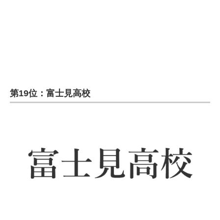
企業向けIT製品の総合サイト
IT製品の技術・比較・事例
製造業のIT導入・活用を支援
モノづくり技術者専門サイト
第19位：富士見高校
エレクトロニクス専門サイト
電子設計の基本と応用
エネルギーの専門メディア
建設×テクノロジーの最前線
ちょっと気になるネットの話題