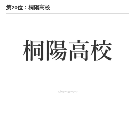
第20位：桐陽高校
ITの今と未来を見通す
スマホと通信の最新トレンド
進化するPCとデバイスの未来
好きが集まる 比べて選べる
ビジネスと働き方のヒント
AI活用のいまが分かる
企業ITのトレンドを詳説
advertisement
経営リーダーのコミュニティ
マーケ×ITの今がよく分かる
ITエンジニア向け専門サイト