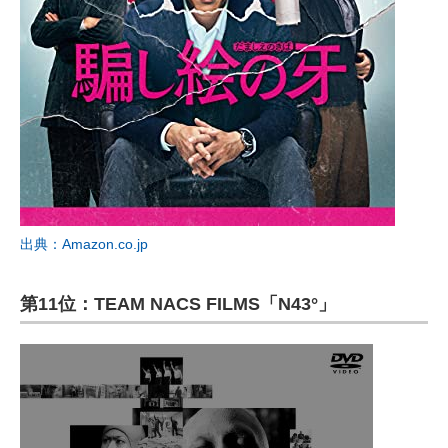
出典：Amazon.co.jp
第11位：TEAM NACS FILMS「N43°」