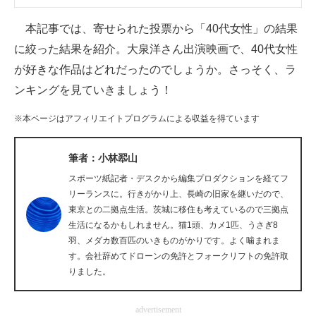
企業向けIT製品の総合サイト
本記事では、寄せられた投票から「40代女性」の結果
IT製品の技術・比較・事例
に絞った結果を紹介。大泉洋さん出演映画で、40代女性
が好きな作品はどれだったのでしょうか。さっそく、ラ
製造業のIT導入・活用を支援
ンキングを見ていきましょう！
モノづくり技術者専門サイト
※本ページはアフィリエイトプログラムによる収益を得ています
エレクトロニクス専門サイト
筆者：小林翆山
電子設計の基本と応用
スポーツ紙記者・デスクから編集プロダクションを経てフ
リーランスに。行きがかり上、長崎の旧家を継いだので、
エネルギーの専門メディア
東京との二拠点生活。茨城に移住も考えているので三拠点
生活になるかもしれません。猫1頭、カメ1匹、うさぎ8
建設×テクノロジーの最前線
羽、メダカ数百匹のいきものがかりです。よく噛まれま
す。会社辞めてドローンの免許とフォークリフトの免許取
ちょっと気になるネットの話題
りました。
advertisement