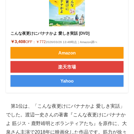
こんな夜更けにバナナかよ 愛しき実話 [DVD]
￥3,408
OFF：
￥772
2026/03/26 13:48時点｜Amazon調べ
Amazon
楽天市場
Yahoo
第1位は、「こんな夜更けにバナナかよ 愛しき実話」
でした。渡辺一史さんの著書『こんな夜更けにバナナか
よ 筋ジス・鹿野靖明とボランティアたち』を原作に、大
泉さん主演で2018年に映画化した作品です。筋力が徐々