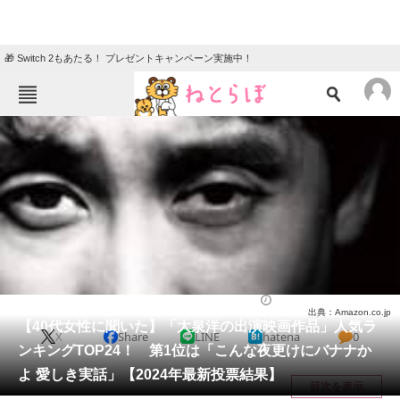
🎁 Switch 2もあたる！ プレゼントキャンペーン実施中！
ねとらぼメニュー
TOP
ニュース
エンタメ
クイズ
グルメ
地域
住まい
教育・育児
動物
リサーチ
映画
2025/04/19 21:30（公開）
出典：Amazon.co.jp
会員記事
【40代女性に聞いた】「大泉洋の出演映画作品」人気ラ
X
Share
LINE
hatena
0
ンキングTOP24！ 第1位は「こんな夜更けにバナナか
メディア
よ 愛しき実話」【2024年最新投票結果】
目次を表示
注目記事を集めた総合ページ