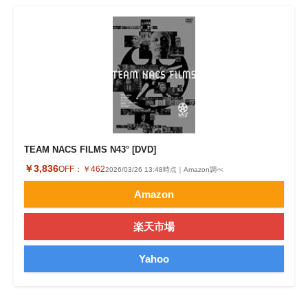
TEAM NACS FILMS N43° [DVD]
￥3,836
OFF：
￥462
2026/03/26 13:48時点｜Amazon調べ
Amazon
楽天市場
Yahoo