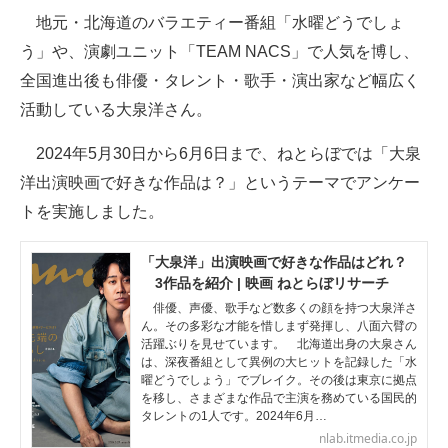
地元・北海道のバラエティー番組「水曜どうでしょ
ITの今と未来を見通す
う」や、演劇ユニット「TEAM NACS」で人気を博し、
全国進出後も俳優・タレント・歌手・演出家など幅広く
スマホと通信の最新トレンド
活動している大泉洋さん。
進化するPCとデバイスの未来
2024年5月30日から6月6日まで、ねとらぼでは「大泉
好きが集まる 比べて選べる
洋出演映画で好きな作品は？」というテーマでアンケー
トを実施しました。
ビジネスと働き方のヒント
AI活用のいまが分かる
「大泉洋」出演映画で好きな作品はどれ？
3作品を紹介 | 映画 ねとらぼリサーチ
企業ITのトレンドを詳説
俳優、声優、歌手など数多くの顔を持つ大泉洋さ
ん。その多彩な才能を惜しまず発揮し、八面六臂の
経営リーダーのコミュニティ
活躍ぶりを見せています。 北海道出身の大泉さん
は、深夜番組として異例の大ヒットを記録した「水
曜どうでしょう」でブレイク。その後は東京に拠点
マーケ×ITの今がよく分かる
を移し、さまざまな作品で主演を務めている国民的
タレントの1人です。2024年6月…
ITエンジニア向け専門サイト
nlab.itmedia.co.jp