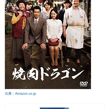
出典：Amazon.co.jp