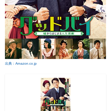
出典：Amazon.co.jp