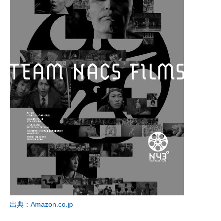
出典：Amazon.co.jp