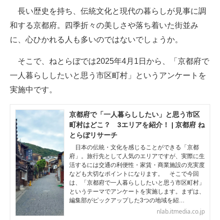
長い歴史を持ち、伝統文化と現代の暮らしが見事に調
ITの今と未来を見通す
和する京都府。四季折々の美しさや落ち着いた街並み
に、心ひかれる人も多いのではないでしょうか。
スマホと通信の最新トレンド
そこで、ねとらぼでは2025年4月1日から、「京都府で
進化するPCとデバイスの未来
一人暮らししたいと思う市区町村」というアンケートを
好きが集まる 比べて選べる
実施中です。
ビジネスと働き方のヒント
京都府で「一人暮らししたい」と思う市区
町村はどこ？ 3エリアを紹介！ | 京都府 ね
AI活用のいまが分かる
とらぼリサーチ
企業ITのトレンドを詳説
日本の伝統・文化を感じることができる「京都
府」。旅行先として人気のエリアですが、実際に生
活するには交通の利便性・家賃・商業施設の充実度
経営リーダーのコミュニティ
なども大切なポイントになります。 そこで今回
は、「京都府で一人暮らししたいと思う市区町村」
マーケ×ITの今がよく分かる
というテーマでアンケートを実施します。まずは、
編集部がピックアップした3つの地域を紹…
ITエンジニア向け専門サイト
nlab.itmedia.co.jp