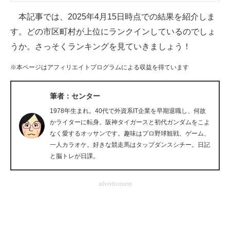
企業向けIT製品の総合サイト
本記事では、2025年4月15日時点での結果を紹介しま
す。どの市区町村が上位にランクインしているのでしょ
IT製品の技術・比較・事例
うか。さっそくランキングを見ていきましょう！
製造業のIT導入・活用を支援
※本ページはアフィリエイトプログラムによる収益を得ています
モノづくり技術者専門サイト
筆者：センター
エレクトロニクス専門サイト
1978年生まれ。40代で外資系IT企業を早期退職し、何故
かライターに転身。阪神タイガースと初代ガンダムをこよ
電子設計の基本と応用
なく愛するオッサンです。趣味はプロ野球観戦、ゲーム、
エネルギーの専門メディア
一人カラオケ。好きな競走馬はタップダンスシチー。日記
と脳トレが日課。
建設×テクノロジーの最前線
advertisement
ちょっと気になるネットの話題