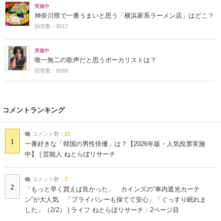
実施中
神奈川県で一番うまいと思う「横浜家系ラーメン店」はどこ？
回答数：8517
実施中
唯一無二の歌声だと思うボーカリストは？
回答数：8169
コメントランキング
コメント数：
21
1
一番好きな「韓国の男性俳優」は？【2026年版・人気投票実施
中】 | 芸能人 ねとらぼリサーチ
コメント数：
7
2
「もっと早く買えば良かった」 カインズの“車内遮光カーテ
ン”が大人気 「プライバシーも保てて安心」「ぐっすり眠れま
した」（2/2） | ライフ ねとらぼリサーチ：2ページ目