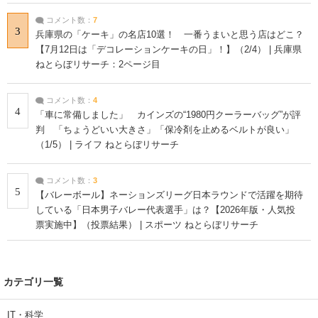
コメント数：
7
3
兵庫県の「ケーキ」の名店10選！ 一番うまいと思う店はどこ？
【7月12日は「デコレーションケーキの日」！】（2/4） | 兵庫県
ねとらぼリサーチ：2ページ目
コメント数：
4
4
「車に常備しました」 カインズの“1980円クーラーバッグ”が評
判 「ちょうどいい大きさ」「保冷剤を止めるベルトが良い」
（1/5） | ライフ ねとらぼリサーチ
コメント数：
3
5
【バレーボール】ネーションズリーグ日本ラウンドで活躍を期待
している「日本男子バレー代表選手」は？【2026年版・人気投
票実施中】（投票結果） | スポーツ ねとらぼリサーチ
カテゴリ一覧
IT・科学