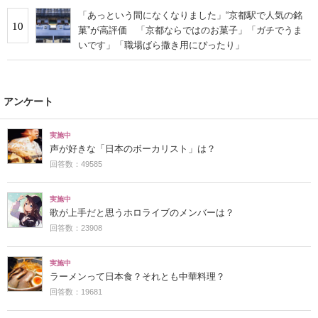
「あっという間になくなりました」“京都駅で人気の銘
10
菓”が高評価 「京都ならではのお菓子」「ガチでうま
いです」「職場ばら撒き用にぴったり」
アンケート
実施中
声が好きな「日本のボーカリスト」は？
回答数：49585
実施中
歌が上手だと思うホロライブのメンバーは？
回答数：23908
実施中
ラーメンって日本食？それとも中華料理？
回答数：19681