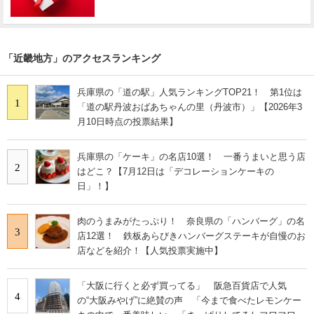
「近畿地方」のアクセスランキング
兵庫県の「道の駅」人気ランキングTOP21！ 第1位は
1
「道の駅丹波おばあちゃんの里（丹波市）」【2026年3
月10日時点の投票結果】
兵庫県の「ケーキ」の名店10選！ 一番うまいと思う店
2
はどこ？【7月12日は「デコレーションケーキの
日」！】
肉のうまみがたっぷり！ 奈良県の「ハンバーグ」の名
3
店12選！ 鉄板あらびきハンバーグステーキが自慢のお
店などを紹介！【人気投票実施中】
「大阪に行くと必ず買ってる」 阪急百貨店で人気
4
の“大阪みやげ”に絶賛の声 「今まで食べたレモンケー