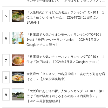
キの中で一番美味しい」「さっぱりしてるしフワフワで
す」
「大阪府のかすうどんの名店」ランキングTOP10！ 1
5
位は「麺くい やまちゃん」【2024年2月13日時点／
SARAH】
「兵庫県で人気のイオンモール」ランキングTOP10！
6
1位は「神戸ハーバーランドumie」【2024年1月版／
Googleクチコミ調べ】
「兵庫県で人気のチャーハン」ランキングTOP10！ 1
7
位は「神戸味縁」【2024年7月版／Googleクチコミ】
大阪府の「タンメン」の名店10選！ あなたが好きな店
8
はどこ？【人気投票実施中】
「大阪府にある道の駅」人気ランキングTOP10！ 第1
9
位は「道の駅奥河内くろまろの郷（河内長野市）」
【2025年最新投票結果】