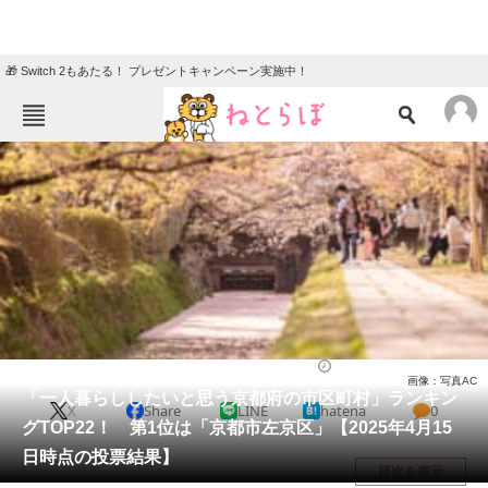
🎁 Switch 2もあたる！ プレゼントキャンペーン実施中！
ねとらぼメニュー
TOP
ニュース
エンタメ
クイズ
グルメ
地域
住まい
教育・育児
動物
リサーチ
京都府
2025/04/27 10:00（公開）
画像：写真AC
会員記事
「一人暮らししたいと思う京都府の市区町村」ランキン
X
Share
LINE
hatena
0
グTOP22！ 第1位は「京都市左京区」【2025年4月15
メディア
日時点の投票結果】
目次を表示
注目記事を集めた総合ページ