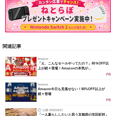
関連記事
Amazon
「え、こんなセールやってたの？」80％OFF以
上が続々登場！Amazonの本気が...
PR
Amazon
Amazon今日も見逃せない！80%OFF以上が
続々登場
PR
公開 2025/04/27
「一人暮らししたいと思う京都府の市区町村」