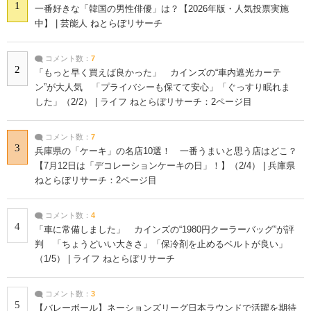
1
一番好きな「韓国の男性俳優」は？【2026年版・人気投票実施
中】 | 芸能人 ねとらぼリサーチ
コメント数：
7
2
「もっと早く買えば良かった」 カインズの“車内遮光カーテ
ン”が大人気 「プライバシーも保てて安心」「ぐっすり眠れま
した」（2/2） | ライフ ねとらぼリサーチ：2ページ目
コメント数：
7
3
兵庫県の「ケーキ」の名店10選！ 一番うまいと思う店はどこ？
【7月12日は「デコレーションケーキの日」！】（2/4） | 兵庫県
ねとらぼリサーチ：2ページ目
コメント数：
4
4
「車に常備しました」 カインズの“1980円クーラーバッグ”が評
判 「ちょうどいい大きさ」「保冷剤を止めるベルトが良い」
（1/5） | ライフ ねとらぼリサーチ
コメント数：
3
5
【バレーボール】ネーションズリーグ日本ラウンドで活躍を期待