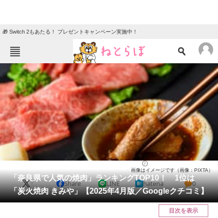
🎁 Switch 2もあたる！ プレゼントキャンペーン実施中！
ねとらぼメニュー
TOP
ニュース
エンタメ
クイズ
グルメ
地域
住まい
教育・育児
動物
リサーチ
奈良県
2025/04/17 14:00（公開）
画像はイメージです（画像：PIXTA）
会員記事
「奈良県で人気の焼肉」ランキングTOP10！ 1位は
X
Share
LINE
hatena
0
「炭火焼肉 きみや」【2025年4月版／Googleクチコミ】
メディア
目次を表示
注目記事を集めた総合ページ