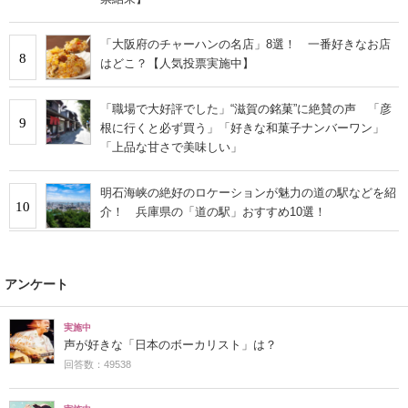
「大阪府のチャーハンの名店」8選！ 一番好きなお店
8
はどこ？【人気投票実施中】
「職場で大好評でした」“滋賀の銘菓”に絶賛の声 「彦
9
根に行くと必ず買う」「好きな和菓子ナンバーワン」
「上品な甘さで美味しい」
明石海峡の絶好のロケーションが魅力の道の駅などを紹
10
介！ 兵庫県の「道の駅」おすすめ10選！
アンケート
実施中
声が好きな「日本のボーカリスト」は？
回答数：49538