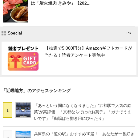
は「炭火焼肉 きみや」【202...
Special
- PR -
【抽選で5,000円分】Amazonギフトカードが
当たる！読者アンケート実施中
「近畿地方」のアクセスランキング
「あっという間になくなりました」“京都駅で人気の銘
1
菓”が高評価 「京都ならではのお菓子」「ガチでうま
いです」「職場ばら撒き用にぴったり」
兵庫県の「道の駅」おすすめ10選！ あなたが一番好き