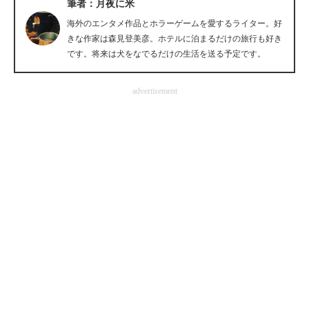
筆者：月夜に米
企業向けIT製品の総合サイト
海外のエンタメ作品とホラーゲームを愛するライター。好
きな作家は森見登美彦。ホテルに泊まるだけの旅行も好き
IT製品の技術・比較・事例
です。将来は犬をなでるだけの生活を送る予定です。
製造業のIT導入・活用を支援
advertisement
モノづくり技術者専門サイト
エレクトロニクス専門サイト
電子設計の基本と応用
エネルギーの専門メディア
建設×テクノロジーの最前線
ちょっと気になるネットの話題