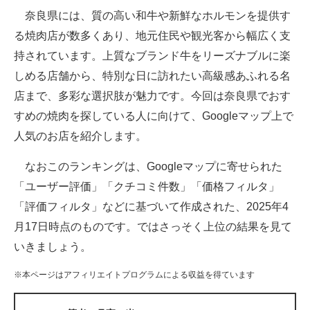
奈良県には、質の高い和牛や新鮮なホルモンを提供す
ITの今と未来を見通す
る焼肉店が数多くあり、地元住民や観光客から幅広く支
持されています。上質なブランド牛をリーズナブルに楽
スマホと通信の最新トレンド
しめる店舗から、特別な日に訪れたい高級感あふれる名
進化するPCとデバイスの未来
店まで、多彩な選択肢が魅力です。今回は奈良県でおす
すめの焼肉を探している人に向けて、Googleマップ上で
好きが集まる 比べて選べる
人気のお店を紹介します。
ビジネスと働き方のヒント
なおこのランキングは、Googleマップに寄せられた
AI活用のいまが分かる
「ユーザー評価」「クチコミ件数」「価格フィルタ」
「評価フィルタ」などに基づいて作成された、2025年4
企業ITのトレンドを詳説
月17日時点のものです。ではさっそく上位の結果を見て
経営リーダーのコミュニティ
いきましょう。
マーケ×ITの今がよく分かる
※本ページはアフィリエイトプログラムによる収益を得ています
ITエンジニア向け専門サイト