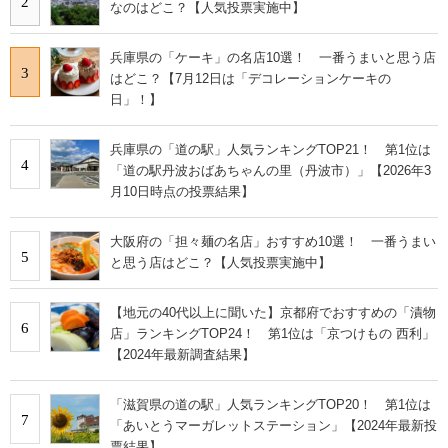
2
なのはどこ？【人気投票実施中】
兵庫県の「ケーキ」の名店10選！ 一番うまいと思う店
3
はどこ？【7月12日は「デコレーションケーキの
日」！】
兵庫県の「道の駅」人気ランキングTOP21！ 第1位は
4
「道の駅丹波おばあちゃんの里（丹波市）」【2026年3
月10日時点の投票結果】
大阪府の「担々麺の名店」おすすめ10選！ 一番うまい
5
と思う店はどこ？【人気投票実施中】
【地元の40代以上に聞いた】京都府でおすすめの「漬物
6
店」ランキングTOP24！ 第1位は「京つけもの 西利」
【2024年最新調査結果】
「滋賀県の道の駅」人気ランキングTOP20！ 第1位は
7
「あいとうマーガレットステーション」【2024年最新投
票結果】