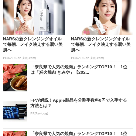
NARSの新クレンジングオイル
NARSの新クレンジングオイル
で毎朝、メイク映えする潤い美
で毎朝、メイク映えする潤い美
肌へ
肌へ
PR(NARS on 美的.com)
PR(NARS on 美的.com)
「奈良県で人気の焼肉」ランキングTOP10！ 1位
は「炭火焼肉 きみや」【202...
FPが解説！Apple製品を分割手数料0円で入手する
方法とは？
PR(Fav-Log)
「奈良県で人気の焼肉」ランキングTOP10！ 1位