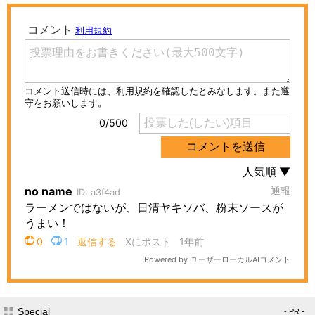
Special
- PR -