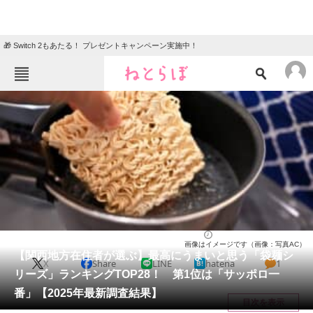
🎁 Switch 2もあたる！ プレゼントキャンペーン実施中！
ねとらぼメニュー
TOP
ニュース
エンタメ
クイズ
グルメ
地域
住まい
教育・育児
動物
リサーチ
ラーメン
2025/04/23 20:35（公開）
画像はイメージです（画像：写真AC）
会員記事
【関西地方在住者が選ぶ】最高にうまいと思う「袋麺シ
X
Share
LINE
hatena
1
リーズ」ランキングTOP28！ 第1位は「サッポロ一
メディア
番」【2025年最新調査結果】
目次を表示
注目記事を集めた総合ページ