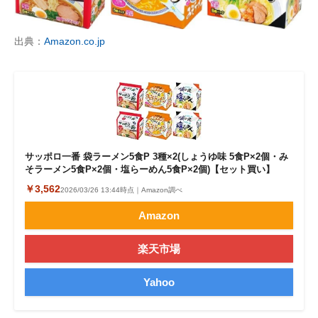
出典：
Amazon.co.jp
サッポロ一番 袋ラーメン5食P 3種×2(しょうゆ味 5食P×2個・み
そラーメン5食P×2個・塩らーめん5食P×2個)【セット買い】
￥3,562
2026/03/26 13:44時点｜Amazon調べ
Amazon
楽天市場
Yahoo