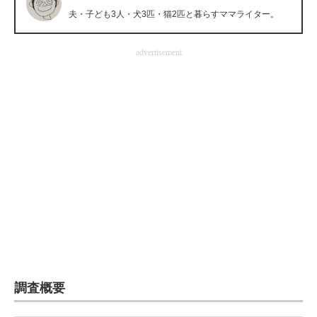
夫・子ども3人・犬3匹・猫2匹と暮らすママライター。
企業向けIT製品の総合サイト
IT製品の技術・比較・事例
advertisement
製造業のIT導入・活用を支援
モノづくり技術者専門サイト
エレクトロニクス専門サイト
電子設計の基本と応用
エネルギーの専門メディア
建設×テクノロジーの最前線
ちょっと気になるネットの話題
調査概要