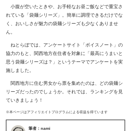
小腹が空いたときや、お手軽なお昼ご飯などで重宝さ
ITの今と未来を見通す
れている「袋麺シリーズ」。簡単に調理できるだけでな
く、おいしさが魅力の袋麺シリーズも少なくありませ
スマホと通信の最新トレンド
ん。
進化するPCとデバイスの未来
ねとらぼでは、アンケートサイト「ボイスノート」の
好きが集まる 比べて選べる
協力のもと、関西地方在住者を対象に「最高にうまいと
思う袋麺シリーズは？」というテーマでアンケートを実
ビジネスと働き方のヒント
施しました。
AI活用のいまが分かる
関西地方に住む男女から票を集めたのは、どの袋麺シ
企業ITのトレンドを詳説
リーズだったのでしょうか。それでは、ランキングを見
ていきましょう！
経営リーダーのコミュニティ
※本ページはアフィリエイトプログラムによる収益を得ています
マーケ×ITの今がよく分かる
ITエンジニア向け専門サイト
筆者：nami