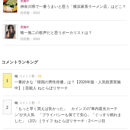
実施中
神奈川県で一番うまいと思う「横浜家系ラーメン店」はどこ？
回答数：8502
実施中
唯一無二の歌声だと思うボーカリストは？
回答数：8069
コメントランキング
コメント数：
21
1
一番好きな「韓国の男性俳優」は？【2026年版・人気投票実施
中】 | 芸能人 ねとらぼリサーチ
コメント数：
7
2
「もっと早く買えば良かった」 カインズの“車内遮光カーテ
ン”が大人気 「プライバシーも保てて安心」「ぐっすり眠れま
した」（2/2） | ライフ ねとらぼリサーチ：2ページ目