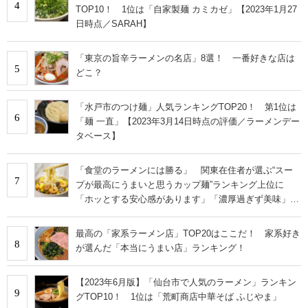
4
TOP10！ 1位は「自家製麺 カミカゼ」【2023年1月27
日時点／SARAH】
「東京の旨辛ラーメンの名店」8選！ 一番好きな店は
5
どこ？
「水戸市のつけ麺」人気ランキングTOP20！ 第1位は
6
「麺 一直」【2023年3月14日時点の評価／ラーメンデー
タベース】
「食堂のラーメンには勝る」 関東在住者が選ぶ“スー
7
プが最高にうまいと思うカップ麺”ランキング上位に
「ホッとする安心感があります」「濃厚過ぎず美味」の
声
最高の「家系ラーメン店」TOP20はここだ！ 家系好き
8
が選んだ「本当にうまい店」ランキング！
【2023年6月版】「仙台市で人気のラーメン」ランキン
9
グTOP10！ 1位は「荒町商店中華そば ふじやま」