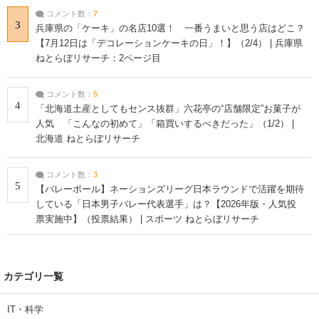
コメント数：
7
3
兵庫県の「ケーキ」の名店10選！ 一番うまいと思う店はどこ？
【7月12日は「デコレーションケーキの日」！】（2/4） | 兵庫県
ねとらぼリサーチ：2ページ目
コメント数：
5
4
「北海道土産としてもセンス抜群」六花亭の“店舗限定”お菓子が
人気 「こんなの初めて」「箱買いするべきだった」（1/2） |
北海道 ねとらぼリサーチ
コメント数：
3
5
【バレーボール】ネーションズリーグ日本ラウンドで活躍を期待
している「日本男子バレー代表選手」は？【2026年版・人気投
票実施中】（投票結果） | スポーツ ねとらぼリサーチ
カテゴリ一覧
IT・科学