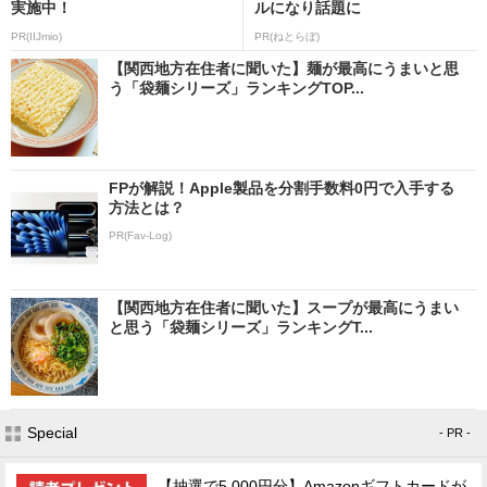
実施中！
ルになり話題に
PR(IIJmio)
PR(ねとらぼ)
【関西地方在住者に聞いた】麺が最高にうまいと思
う「袋麺シリーズ」ランキングTOP...
FPが解説！Apple製品を分割手数料0円で入手する
方法とは？
PR(Fav-Log)
【関西地方在住者に聞いた】スープが最高にうまい
と思う「袋麺シリーズ」ランキングT...
Special
- PR -
【抽選で5,000円分】Amazonギフトカードが