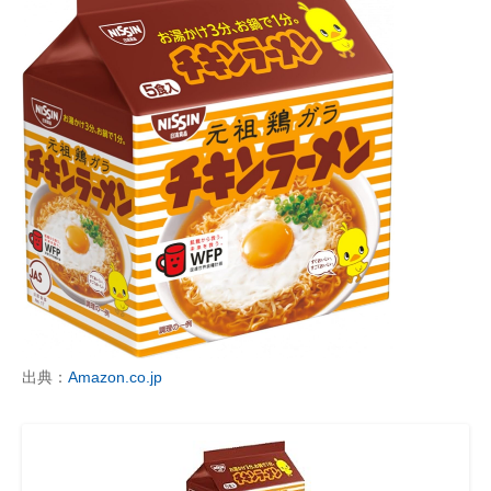
出典：
Amazon.co.jp