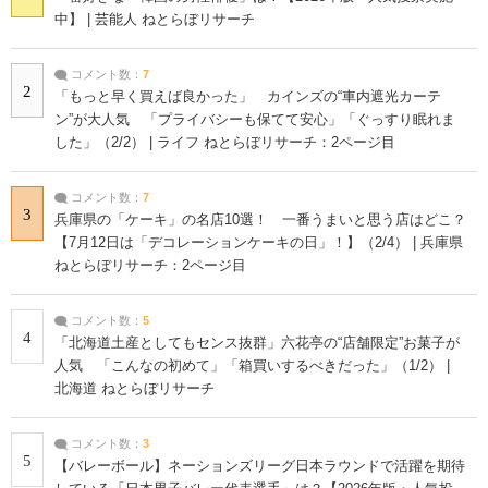
中】 | 芸能人 ねとらぼリサーチ
コメント数：
7
2
「もっと早く買えば良かった」 カインズの“車内遮光カーテ
ン”が大人気 「プライバシーも保てて安心」「ぐっすり眠れま
した」（2/2） | ライフ ねとらぼリサーチ：2ページ目
コメント数：
7
3
兵庫県の「ケーキ」の名店10選！ 一番うまいと思う店はどこ？
【7月12日は「デコレーションケーキの日」！】（2/4） | 兵庫県
ねとらぼリサーチ：2ページ目
コメント数：
5
4
「北海道土産としてもセンス抜群」六花亭の“店舗限定”お菓子が
人気 「こんなの初めて」「箱買いするべきだった」（1/2） |
北海道 ねとらぼリサーチ
コメント数：
3
5
【バレーボール】ネーションズリーグ日本ラウンドで活躍を期待