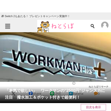
🎁 Switch 2もあたる！ プレゼントキャンペーン実施中！
ねとらぼメニュー
TOP
ニュース
エンタメ
クイズ
グルメ
地域
住まい
教育・育児
動物
リサーチ
ウェア
2025/04/22 20:05（公開）
ねとらぼリサーチ
会員記事
「本気で欲しい」 ワークマンの“2500円”ジャンスカに
X
Share
LINE
hatena
0
注目 撥水加工＆ポケット付きで超便利！
メディア
目次を表示
注目記事を集めた総合ページ