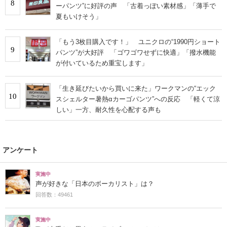
8
ーパンツ”に好評の声 「古着っぽい素材感」「薄手で
夏もいけそう」
「もう3枚目購入です！」 ユニクロの“1990円ショート
9
パンツ”が大好評 「ゴワゴワせずに快適」「撥水機能
が付いているため重宝します」
「生き延びたいから買いに来た」ワークマンの“エック
10
スシェルター暑熱αカーゴパンツ”への反応 「軽くて涼
しい」一方、耐久性を心配する声も
アンケート
実施中
声が好きな「日本のボーカリスト」は？
回答数：49461
実施中