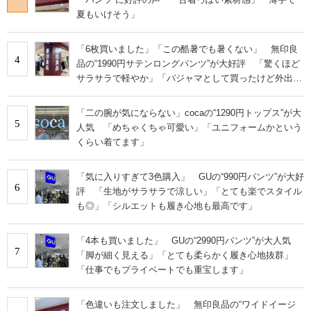
夏もいけそう」
「6枚買いました」「この酷暑でも暑くない」 無印良
4
品の“1990円サテンロングパンツ”が大好評 「驚くほど
サラサラで軽やか」「パジャマとして買ったけど外出用
にした」
「二の腕が気にならない」cocaの“1290円トップス”が大
5
人気 「めちゃくちゃ可愛い」「ユニフォームかという
くらい着てます」
「気に入りすぎて3色購入」 GUの“990円パンツ”が大好
6
評 「生地がサラサラで涼しい」「とても楽でスタイル
も◎」「シルエットも履き心地も最高です」
「4本も買いました」 GUの“2990円パンツ”が大人気
7
「脚が細く見える」「とても柔らかく履き心地抜群」
「仕事でもプライベートでも重宝します」
「色違いも注文しました」 無印良品の“ワイドイージ