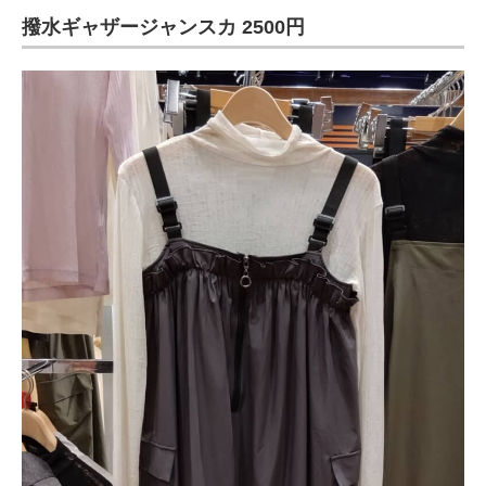
撥水ギャザージャンスカ 2500円
ITの今と未来を見通す
スマホと通信の最新トレンド
進化するPCとデバイスの未来
好きが集まる 比べて選べる
ビジネスと働き方のヒント
AI活用のいまが分かる
企業ITのトレンドを詳説
経営リーダーのコミュニティ
マーケ×ITの今がよく分かる
ITエンジニア向け専門サイト