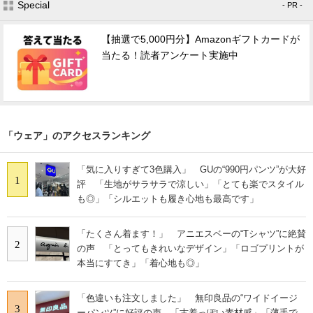
Special
- PR -
【抽選で5,000円分】Amazonギフトカードが
当たる！読者アンケート実施中
「ウェア」のアクセスランキング
「気に入りすぎて3色購入」 GUの“990円パンツ”が大好
1
評 「生地がサラサラで涼しい」「とても楽でスタイル
も◎」「シルエットも履き心地も最高です」
「たくさん着ます！」 アニエスベーの“Tシャツ”に絶賛
2
の声 「とってもきれいなデザイン」「ロゴプリントが
本当にすてき」「着心地も◎」
「色違いも注文しました」 無印良品の“ワイドイージ
3
ーパンツ”に好評の声 「古着っぽい素材感」「薄手で