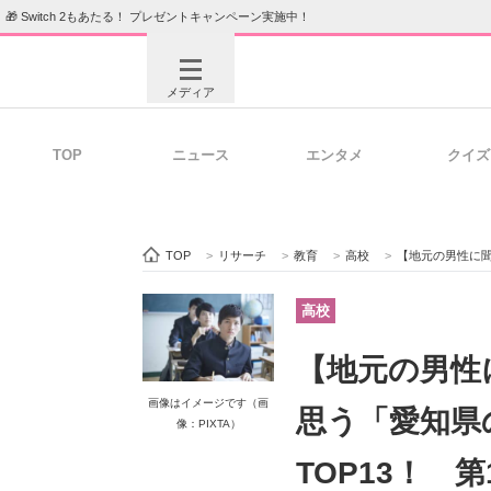
🎁 Switch 2もあたる！ プレゼントキャンペーン実施中！
メディア
TOP
ニュース
エンタメ
クイズ
注目記事を集めた総合ページ
ITの今
TOP
>
リサーチ
>
教育
>
高校
>
【地元の男性に聞いた】
ビジネスと働き方のヒント
AI活用
高校
【地元の男性
ITエンジニア向け専門サイト
企業向けI
画像はイメージです（画
思う「愛知県
像：PIXTA）
TOP13！ 