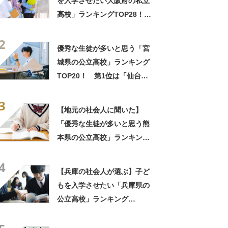
を入学させたい大阪府の私立
高校」ランキングTOP28！
第1位は「四天王寺高校」【2
2
月10日は四天王寺高校の入試
優秀な生徒が多いと思う「宮
日】
城県の公立高校」ランキング
TOP20！ 第1位は「仙台第
一高校」【2025年最新調査結
3
果】
【地元の社会人に聞いた】
「優秀な生徒が多いと思う熊
本県の公立高校」ランキング
TOP12！ 第1位は「熊本高
4
校」と「済々黌高校」【2025
【兵庫の社会人が選ぶ】子ど
年最新調査結果】
もを入学させたい「兵庫県の
公立高校」ランキング
TOP11！ 第1位は「神戸高
校」【2023年最新調査結果】