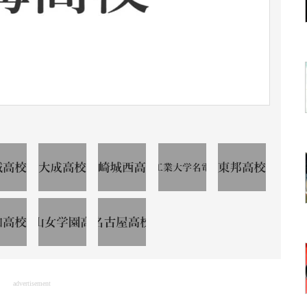
advertisement