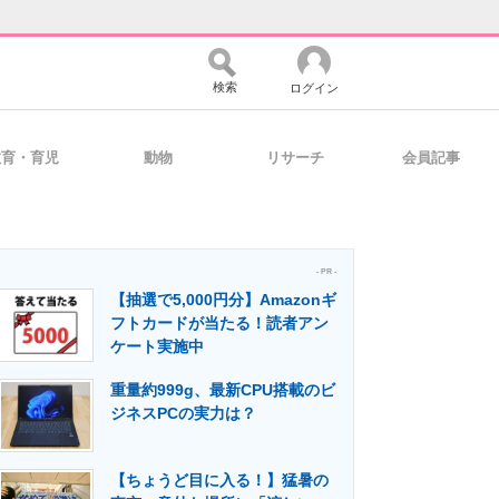
検索
ログイン
教育・育児
動物
リサーチ
会員記事
バイスの未来
好きが集まる 比べて選べる
- PR -
【抽選で5,000円分】Amazonギ
コミュニティ
マーケ×ITの今がよく分かる
フトカードが当たる！読者アン
ケート実施中
重量約999g、最新CPU搭載のビ
・活用を支援
ジネスPCの実力は？
【ちょうど目に入る！】猛暑の