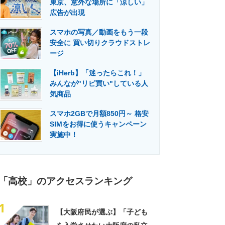
東京、意外な場所に「涼しい」
門メディア
建設×テクノロジーの最前線
広告が出現
スマホの写真／動画をもう一段
安全に 買い切りクラウドストレ
ージ
【iHerb】「迷ったらこれ！」
みんなが"リピ買い"している人
気商品
スマホ2GBで月額850円～ 格安
SIMをお得に使うキャンペーン
実施中！
「高校」のアクセスランキング
1
【大阪府民が選ぶ】「子ども