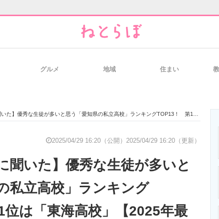
グルメ
地域
住まい
と未来を見通す
スマホと通信の最新トレンド
進化するPCとデ
優秀な生徒が多いと思う「愛知県の私立高校」ランキングTOP13！ 第1位は「東海高校」【2025年最新調査結果】
のいまが分かる
企業ITのトレンドを詳説
経営リーダーの
2025/04/29 16:20（公開）
2025/04/29 16:20（更新）
に聞いた】優秀な生徒が多いと
T製品の総合サイト
IT製品の技術・比較・事例
製造業のIT導入
の私立高校」ランキング
第1位は「東海高校」【2025年最