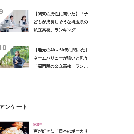
TOP26！ 第1位は「湘南高
9
校」と「横浜翠嵐高校」
【関東の男性に聞いた】「子
【2024年最新調査結果】
どもが成長しそうな埼玉県の
私立高校」ランキング
TOP29！ 第1位は「慶應義
10
塾志木高校」【2024年最新調
【地元の40～50代に聞いた】
査結果】
ネームバリューが強いと思う
「福岡県の公立高校」ランキ
ングTOP26！ 第1位は「修
猷館高校」【2024年最新調査
結果】
アンケート
実施中
声が好きな「日本のボーカリ