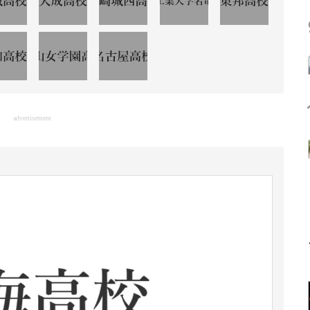
advertisement