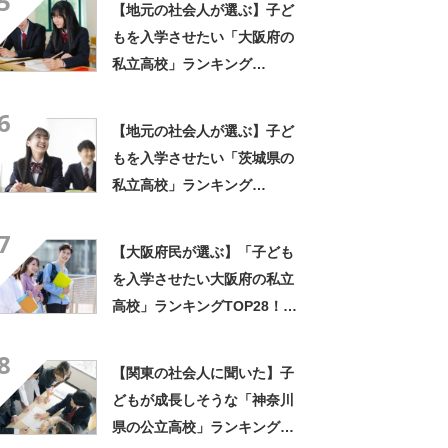
5
【地元の社会人が選ぶ】子ど
もを入学させたい「大阪府の
私立高校」ランキング
TOP26！ 第1位は「四天王
6
寺高校」【2023年最新調査結
【地元の社会人が選ぶ】子ど
果】
もを入学させたい「茨城県の
私立高校」ランキング
TOP12！ 第1位は「茨城高
7
校」【2023年最新調査結果】
【大阪府民が選ぶ】「子ども
を入学させたい大阪府の私立
高校」ランキングTOP28！
第1位は「四天王寺高校」【2
8
月10日は四天王寺高校の入試
【関東の社会人に聞いた】子
日】
どもが成長しそうな「神奈川
県の公立高校」ランキング