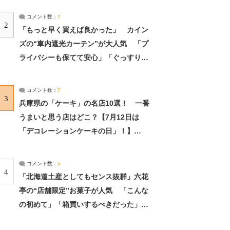
コメント数：
7
2
「もっと早く買えば良かった」 カイン
ズの“車内遮光カーテン”が大人気 「プ
ライバシーも保てて安心」「ぐっすり眠
れました」（2/2） | ライフ ねとらぼリ
サーチ：2ページ目
コメント数：
7
3
兵庫県の「ケーキ」の名店10選！ 一番
うまいと思う店はどこ？【7月12日は
「デコレーションケーキの日」！】
（2/4） | 兵庫県 ねとらぼリサーチ：2ペ
ージ目
コメント数：
5
4
「北海道土産としてもセンス抜群」六花
亭の“店舗限定”お菓子が人気 「こんな
の初めて」「箱買いするべきだった」
（1/2） | 北海道 ねとらぼリサーチ