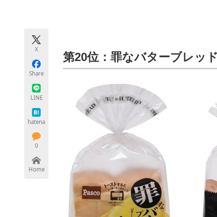
モノづくり技術者専門サイト
エレクトロ
X
ちょっと気になるネットの話題
第20位：罪なバターブレッド（
Share
LINE
hatena
0
Home