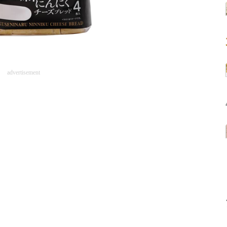
advertisement