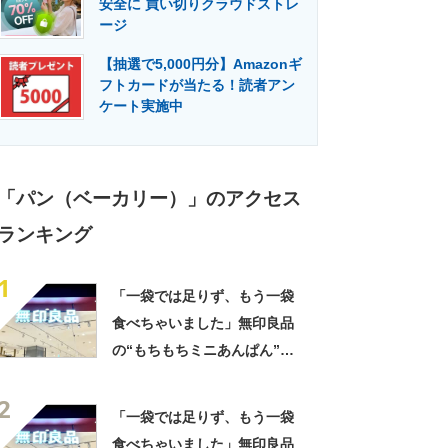
安全に 買い切りクラウドストレ
門メディア
建設×テクノロジーの最前線
ージ
【抽選で5,000円分】Amazonギ
フトカードが当たる！読者アン
ケート実施中
「パン（ベーカリー）」のアクセス
ランキング
1
「一袋では足りず、もう一袋
食べちゃいました」無印良品
の“もちもちミニあんぱん”が
好評 「あんこも甘すぎず」
2
「リピ買い決定です」
「一袋では足りず、もう一袋
食べちゃいました」無印良品