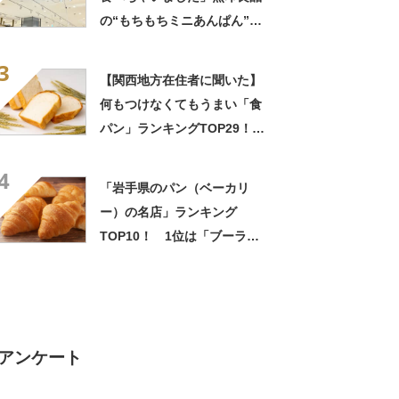
の“もちもちミニあんぱん”が
好評 「あんこも甘すぎず」
3
「リピ買い決定です」
【関西地方在住者に聞いた】
何もつけなくてもうまい「食
パン」ランキングTOP29！
第1位は「レーズンゴールド
4
（山崎製パン）」【2026年最
「岩手県のパン（ベーカリ
新調査結果】
ー）の名店」ランキング
TOP10！ 1位は「ブーラン
ジュリーレジュイール」
【2022年10月版】
アンケート