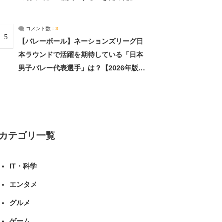
（1/2） | 北海道 ねとらぼリサーチ
コメント数：
3
5
【バレーボール】ネーションズリーグ日
本ラウンドで活躍を期待している「日本
男子バレー代表選手」は？【2026年版・
人気投票実施中】（投票結果） | スポー
ツ ねとらぼリサーチ
カテゴリ一覧
IT・科学
エンタメ
グルメ
ゲーム