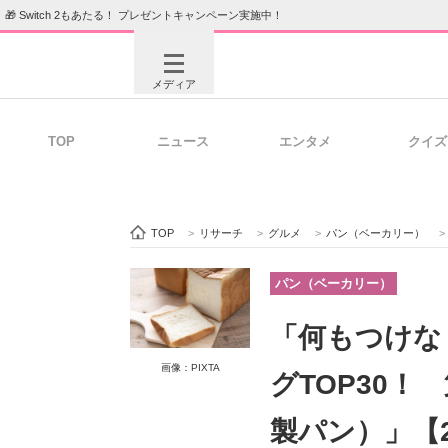
🎁 Switch 2もあたる！ プレゼントキャンペーン実施中！
メディア
TOP
ニュース
エンタメ
クイズ
注目記事を集めた総合ページ
ITの今
TOP
>
リサーチ
>
グルメ
>
パン（ベーカリー）
>
ビジネスと働き方のヒント
AI活用
パン（ベーカリー）
「何もつけな
ITエンジニア向け専門サイト
企業向けI
画像：PIXTA
グTOP30
製パン）」【