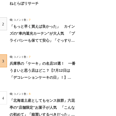
ねとらぼリサーチ
コメント数：
7
2
「もっと早く買えば良かった」 カイン
ズの“車内遮光カーテン”が大人気 「プ
ライバシーも保てて安心」「ぐっすり眠
れました」（2/2） | ライフ ねとらぼリ
サーチ：2ページ目
コメント数：
7
3
兵庫県の「ケーキ」の名店10選！ 一番
うまいと思う店はどこ？【7月12日は
「デコレーションケーキの日」！】
（2/4） | 兵庫県 ねとらぼリサーチ：2ペ
ージ目
コメント数：
5
4
「北海道土産としてもセンス抜群」六花
亭の“店舗限定”お菓子が人気 「こんな
の初めて」「箱買いするべきだった」