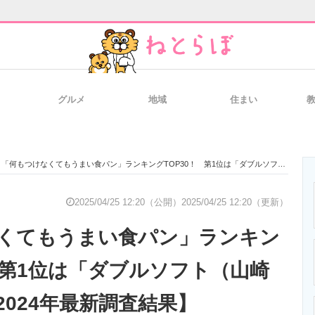
グルメ
地域
住まい
と未来を見通す
スマホと通信の最新トレンド
進化するPCとデ
「何もつけなくてもうまい食パン」ランキングTOP30！ 第1位は「ダブルソフト（山崎製パン）」【2024年最新調査結果】
のいまが分かる
企業ITのトレンドを詳説
経営リーダーの
2025/04/25 12:20（公開）
2025/04/25 12:20（更新）
くてもうまい食パン」ランキン
T製品の総合サイト
IT製品の技術・比較・事例
製造業のIT導入
！ 第1位は「ダブルソフト（山崎
2024年最新調査結果】