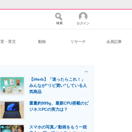
検索
ログイン
教育・育児
動物
リサーチ
会員記事
バイスの未来
好きが集まる 比べて選べる
- PR -
【iHerb】「迷ったらこれ！」
コミュニティ
マーケ×ITの今がよく分かる
みんなが"リピ買い"している人
気商品
重量約999g、最新CPU搭載のビ
・活用を支援
ジネスPCの実力は？
スマホの写真／動画をもう一段