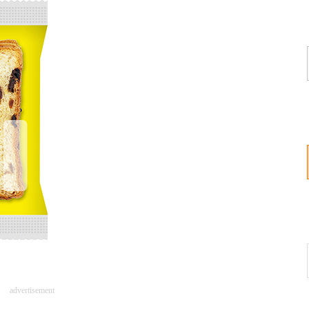
advertisement