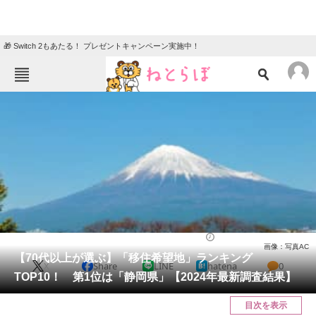
🎁 Switch 2もあたる！ プレゼントキャンペーン実施中！
ねとらぼメニュー
TOP
ニュース
エンタメ
クイズ
グルメ
地域
住まい
教育・育児
動物
リサーチ
ライフ
2025/04/23 08:30（公開）
画像：写真AC
会員記事
【70代以上が選ぶ】「移住希望地」ランキング
X
Share
LINE
hatena
0
TOP10！ 第1位は「静岡県」【2024年最新調査結果】
メディア
目次を表示
注目記事を集めた総合ページ