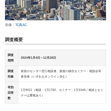
画像：
写真AC
調査概要
調査
2024年1月4日～12月28日
期間
調査
新規のセンター窓口相談者、新規の移住セミナー・相談会等
対象
参加者（いずれもオンライン含む）
有効
1万9021（相談：1万1782、セミナー：1万3349／相談とセミ
回答
ナーは重複あり）
数