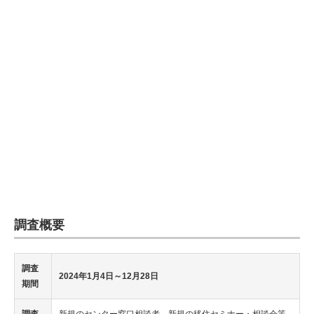
企業向けIT製品の総合サイト
IT製品の技術・比較・事例
製造業のIT導入・活用を支援
モノづくり技術者専門サイト
エレクトロニクス専門サイト
電子設計の基本と応用
エネルギーの専門メディア
調査概要
建設×テクノロジーの最前線
ちょっと気になるネットの話題
調査
2024年1月4日～12月28日
期間