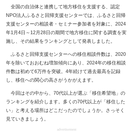
全国の自治体と連携して地方移住を支援する、認定
ITの今と未来を見通す
NPO法人ふるさと回帰支援センターでは、ふるさと回帰
支援センターの相談者・セミナー参加者を対象に、2024
スマホと通信の最新トレンド
年1月4日～12月28日の期間で地方移住に関する調査を実
進化するPCとデバイスの未来
施し、その結果をランキングとして発表しました。
好きが集まる 比べて選べる
ふるさと回帰支援センターへの移住相談件数は、2020
年を除いておおむね増加傾向にあり、2024年の移住相談
ビジネスと働き方のヒント
件数は初めて6万件を突破。4年続けて過去最高を記録
AI活用のいまが分かる
し、移住への関心の高さがうかがえます。
企業ITのトレンドを詳説
今回はその中から、70代以上が選ぶ「移住希望地」の
ランキングを紹介します。多くの70代以上が「移住した
経営リーダーのコミュニティ
い」と考える場所はどこだったのでしょうか。さっそく
マーケ×ITの今がよく分かる
見ていきましょう。
ITエンジニア向け専門サイト
advertisement