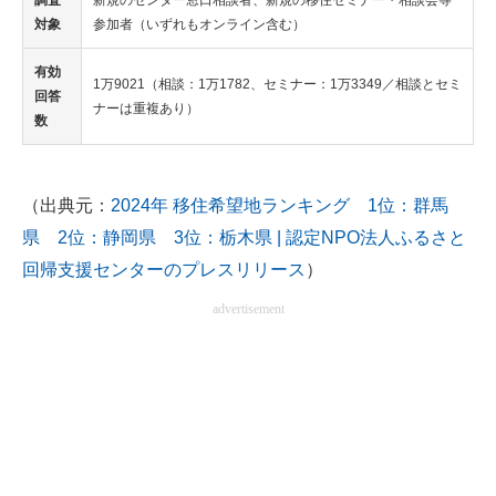
調査
新規のセンター窓口相談者、新規の移住セミナー・相談会等
対象
参加者（いずれもオンライン含む）
有効
1万9021（相談：1万1782、セミナー：1万3349／相談とセミ
回答
ナーは重複あり）
数
（出典元：
2024年 移住希望地ランキング 1位：群馬
県 2位：静岡県 3位：栃木県 | 認定NPO法人ふるさと
回帰支援センターのプレスリリース
）
advertisement