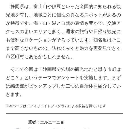
静岡県は、富士山や伊豆といった全国的に知られる観
ITの今と未来を見通す
光地を有し、地域ごとに個性の異なるスポットがあるの
が特徴です。海・山・湖と自然の表情も豊かで、交通ア
スマホと通信の最新トレンド
クセスのよいエリアも多く、週末の旅行や日帰り観光に
進化するPCとデバイスの未来
も便利なロケーションがそろっています。知名度はそこ
まで高くないものの、訪れてみると魅力を再発見できる
好きが集まる 比べて選べる
市区町村もあるかもしれません。
ビジネスと働き方のヒント
そこで今回は「静岡県で穴場の観光地だと思う市町は
AI活用のいまが分かる
どこ？」というテーマでアンケートを実施します。まず
は編集部がピックアップした二つの自治体を紹介してい
企業ITのトレンドを詳説
きます。
経営リーダーのコミュニティ
※本ページはアフィリエイトプログラムによる収益を得ています
マーケ×ITの今がよく分かる
筆者：エルニーニョ
ITエンジニア向け専門サイト