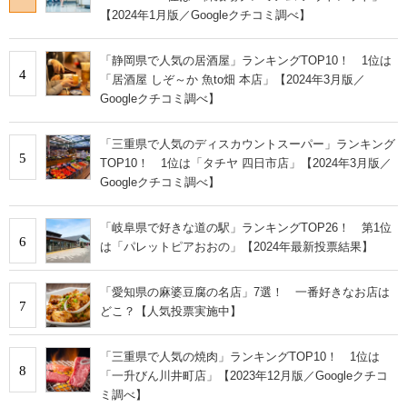
【2024年1月版／Googleクチコミ調べ】
「静岡県で人気の居酒屋」ランキングTOP10！ 1位は
4
「居酒屋 しぞ～か 魚to畑 本店」【2024年3月版／
Googleクチコミ調べ】
「三重県で人気のディスカウントスーパー」ランキング
5
TOP10！ 1位は「タチヤ 四日市店」【2024年3月版／
Googleクチコミ調べ】
「岐阜県で好きな道の駅」ランキングTOP26！ 第1位
6
は「パレットピアおおの」【2024年最新投票結果】
「愛知県の麻婆豆腐の名店」7選！ 一番好きなお店は
7
どこ？【人気投票実施中】
「三重県で人気の焼肉」ランキングTOP10！ 1位は
8
「一升びん川井町店」【2023年12月版／Googleクチコ
ミ調べ】