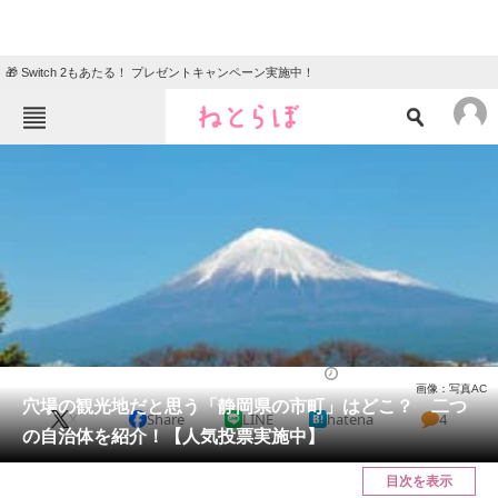
🎁 Switch 2もあたる！ プレゼントキャンペーン実施中！
ねとらぼメニュー
TOP
ニュース
エンタメ
クイズ
グルメ
地域
住まい
教育・育児
動物
リサーチ
静岡県
2025/05/10 10:00（公開）
画像：写真AC
会員記事
穴場の観光地だと思う「静岡県の市町」はどこ？ 二つ
X
Share
LINE
hatena
4
の自治体を紹介！【人気投票実施中】
メディア
目次を表示
注目記事を集めた総合ページ