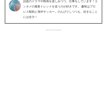
話題のドラマや映画を楽しみつつ、仕事をしています！エ
企業向けIT製品の総合サイト
ンタメの最新トレンドを追うのが好きです。 趣味はプロ
レス観戦と海外サッカー。のんびりしつつも、好きなこと
IT製品の技術・比較・事例
には全力！
製造業のIT導入・活用を支援
advertisement
モノづくり技術者専門サイト
エレクトロニクス専門サイト
電子設計の基本と応用
エネルギーの専門メディア
建設×テクノロジーの最前線
ちょっと気になるネットの話題