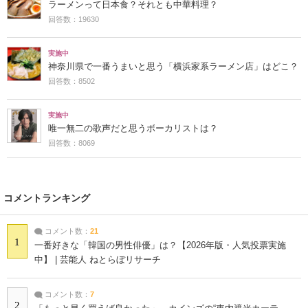
ラーメンって日本食？それとも中華料理？
回答数：19630
実施中
神奈川県で一番うまいと思う「横浜家系ラーメン店」はどこ？
回答数：8502
実施中
唯一無二の歌声だと思うボーカリストは？
回答数：8069
コメントランキング
コメント数：
21
1
一番好きな「韓国の男性俳優」は？【2026年版・人気投票実施
中】 | 芸能人 ねとらぼリサーチ
コメント数：
7
2