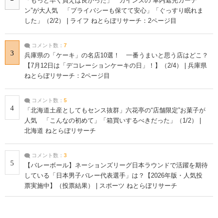
「もっと早く買えば良かった」 カインズの“車内遮光カーテ
ン”が大人気 「プライバシーも保てて安心」「ぐっすり眠れま
した」（2/2） | ライフ ねとらぼリサーチ：2ページ目
コメント数：
7
3
兵庫県の「ケーキ」の名店10選！ 一番うまいと思う店はどこ？
【7月12日は「デコレーションケーキの日」！】（2/4） | 兵庫県
ねとらぼリサーチ：2ページ目
コメント数：
5
4
「北海道土産としてもセンス抜群」六花亭の“店舗限定”お菓子が
人気 「こんなの初めて」「箱買いするべきだった」（1/2） |
北海道 ねとらぼリサーチ
コメント数：
3
5
【バレーボール】ネーションズリーグ日本ラウンドで活躍を期待
している「日本男子バレー代表選手」は？【2026年版・人気投
票実施中】（投票結果） | スポーツ ねとらぼリサーチ