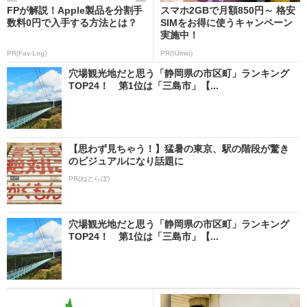
FPが解説！Apple製品を分割手
スマホ2GBで月額850円～ 格安
数料0円で入手する方法とは？
SIMをお得に使うキャンペーン
実施中！
PR(Fav-Log)
PR(IIJmio)
穴場観光地だと思う「静岡県の市区町」ランキング
TOP24！ 第1位は「三島市」【...
【思わず見ちゃう！】猛暑の東京、駅の階段が驚き
のビジュアルになり話題に
PR(ねとらぼ)
穴場観光地だと思う「静岡県の市区町」ランキング
TOP24！ 第1位は「三島市」【...