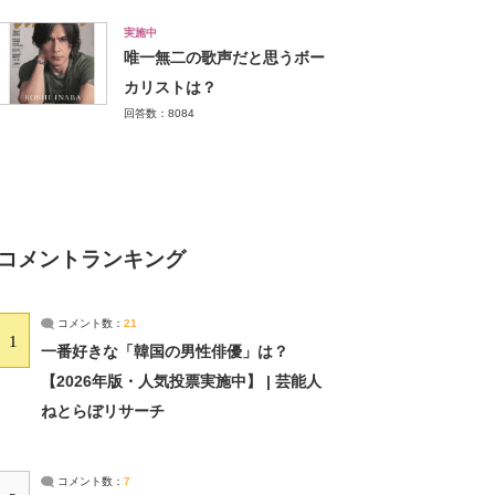
実施中
唯一無二の歌声だと思うボー
カリストは？
回答数：8084
コメントランキング
コメント数：
21
1
一番好きな「韓国の男性俳優」は？
【2026年版・人気投票実施中】 | 芸能人
ねとらぼリサーチ
コメント数：
7