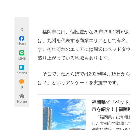
モノづくり技術者専門サイト
エレクトロ
X
福岡県には、個性豊かな29市29町2村が
ちょっと気になるネットの話題
は、九州を代表する商業エリアとして有名
Share
す。それぞれのエリアには周辺にベッドタ
盛り上がっている地域もあります。
LINE
hatena
そこで、ねとらぼでは2025年4月15日
は？」というアンケートを実施中です。
0
Home
福岡県で「ベッド
市を紹介！ | 福
「福岡県」は九州最
した大都市で勤務し
都市に隣接している