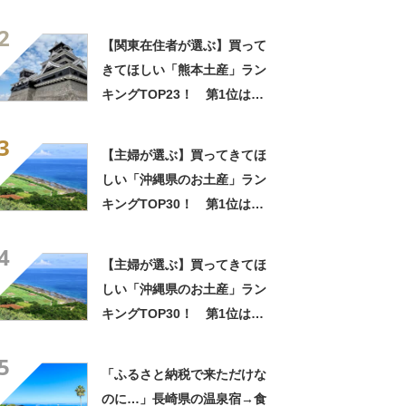
「いきなり団子」【2026年最
2
新調査結果】
【関東在住者が選ぶ】買って
きてほしい「熊本土産」ラン
キングTOP23！ 第1位は
「いきなり団子」【2026年最
3
新調査結果】
【主婦が選ぶ】買ってきてほ
しい「沖縄県のお土産」ラン
キングTOP30！ 第1位は
「紅いも生タルト 沖縄きらり
4
（御菓子御殿）」【2026年最
【主婦が選ぶ】買ってきてほ
新調査結果】
しい「沖縄県のお土産」ラン
キングTOP30！ 第1位は
「紅いも生タルト 沖縄きらり
5
（御菓子御殿）」【2026年最
「ふるさと納税で来ただけな
新調査結果】
のに…」長崎県の温泉宿→食