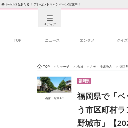
🎁 Switch 2もあたる！ プレゼントキャンペーン実施中！
メディア
TOP
ニュース
エンタメ
クイズ
注目記事を集めた総合ページ
ITの今
TOP
>
リサーチ
>
地域
>
九州・沖縄地方
>
福岡
ビジネスと働き方のヒント
AI活用
福岡県
福岡県で「ベ
画像：写真AC
ITエンジニア向け専門サイト
企業向けI
う市区町村ラ
野城市」【20