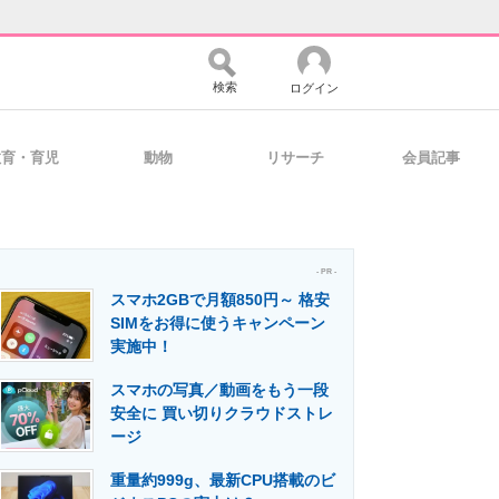
検索
ログイン
教育・育児
動物
リサーチ
会員記事
バイスの未来
好きが集まる 比べて選べる
- PR -
スマホ2GBで月額850円～ 格安
コミュニティ
マーケ×ITの今がよく分かる
SIMをお得に使うキャンペーン
実施中！
スマホの写真／動画をもう一段
・活用を支援
安全に 買い切りクラウドストレ
ージ
重量約999g、最新CPU搭載のビ