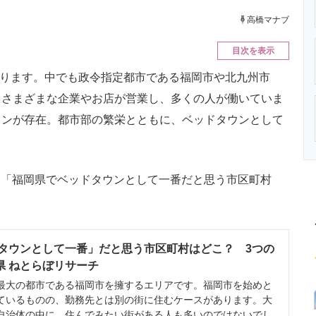
ニクス専門サイト
電子設計の基本と応用
エネルギーの専
高橋マナブ
目次を表示
あります。中でも政令指定都市である福岡市や北九州市
。さまざまな企業やお店が営業し、多くの人が働いていま
ウンが存在。都市部の繁栄とともに、ベッドタウンとして
から「福岡県でベッドタウンとして一番だと思う市区町村
タウンとして一番」だと思う市区町村はどこ？ 3つの
岡県 ねとらぼリサーチ
大の都市である福岡市を擁するエリアです。福岡市を始めと
ているものの、勤務先とは別の街に住むケースがあります。大
自治体の中に、住んでみたい街がある人も多いのではないでし