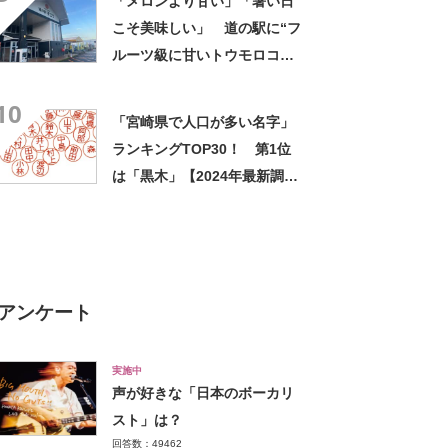
「メロンより甘い」「暑い日
結果】
こそ美味しい」 道の駅に“フ
ルーツ級に甘いトウモロコ
シ”がずらり 「生でかじれ
10
る」「糖度18度超え」「朝市
「宮崎県で人口が多い名字」
に大行列」
ランキングTOP30！ 第1位
は「黒木」【2024年最新調査
結果】
アンケート
実施中
声が好きな「日本のボーカリ
スト」は？
回答数：49462