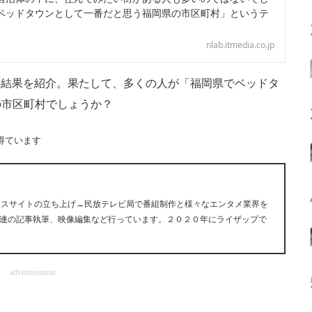
ベッドタウンとして一番だと思う福岡県の市区町村」というテ
nlab.itmedia.co.jp
投票結果を紹介。果たして、多くの人が「福岡県でベッドタ
の市区町村でしょうか？
得ています
ュースサイトの立ち上げ→民放テレビ局で番組制作と様々なエンタメ業界を
連の記事執筆、映像編集など行っています。２０２０年にライザップで
advertisement