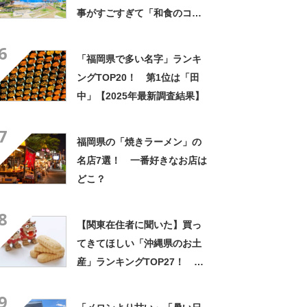
事がすごすぎて「和食のコー
ス料理が絶品」「細かい心配
6
りが幸せ」「もっと多くの観
「福岡県で多い名字」ランキ
光客で賑わっていい」
ングTOP20！ 第1位は「田
中」【2025年最新調査結果】
7
福岡県の「焼きラーメン」の
名店7選！ 一番好きなお店は
どこ？
8
【関東在住者に聞いた】買っ
てきてほしい「沖縄県のお土
産」ランキングTOP27！ 第
1位は「ちんすこう（新垣ちん
9
すこう）」【2026年最新調査