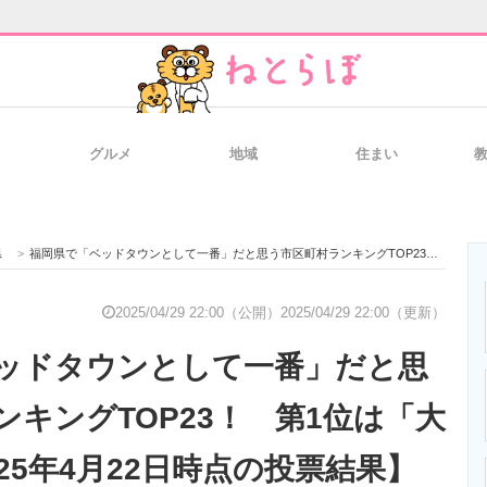
グルメ
地域
住まい
と未来を見通す
スマホと通信の最新トレンド
進化するPCとデ
県
>
福岡県で「ベッドタウンとして一番」だと思う市区町村ランキングTOP23！ 第1位は「大野城市」【2025年4月22日時点の投票結果】
のいまが分かる
企業ITのトレンドを詳説
経営リーダーの
2025/04/29 22:00（公開）
2025/04/29 22:00（更新）
ッドタウンとして一番」だと思
T製品の総合サイト
IT製品の技術・比較・事例
製造業のIT導入
ンキングTOP23！ 第1位は「大
25年4月22日時点の投票結果】