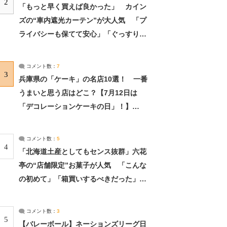
2
「もっと早く買えば良かった」 カイン
ズの“車内遮光カーテン”が大人気 「プ
ライバシーも保てて安心」「ぐっすり眠
れました」（2/2） | ライフ ねとらぼリ
サーチ：2ページ目
コメント数：
7
3
兵庫県の「ケーキ」の名店10選！ 一番
うまいと思う店はどこ？【7月12日は
「デコレーションケーキの日」！】
（2/4） | 兵庫県 ねとらぼリサーチ：2ペ
ージ目
コメント数：
5
4
「北海道土産としてもセンス抜群」六花
亭の“店舗限定”お菓子が人気 「こんな
の初めて」「箱買いするべきだった」
（1/2） | 北海道 ねとらぼリサーチ
コメント数：
3
5
【バレーボール】ネーションズリーグ日