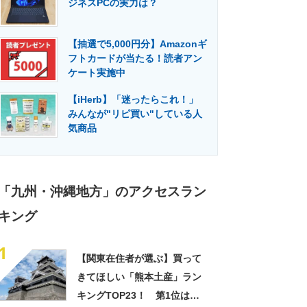
ジネスPCの実力は？
門メディア
建設×テクノロジーの最前線
【抽選で5,000円分】Amazonギ
フトカードが当たる！読者アン
ケート実施中
【iHerb】「迷ったらこれ！」
みんなが"リピ買い"している人
気商品
「九州・沖縄地方」のアクセスラン
キング
1
【関東在住者が選ぶ】買って
きてほしい「熊本土産」ラン
キングTOP23！ 第1位は