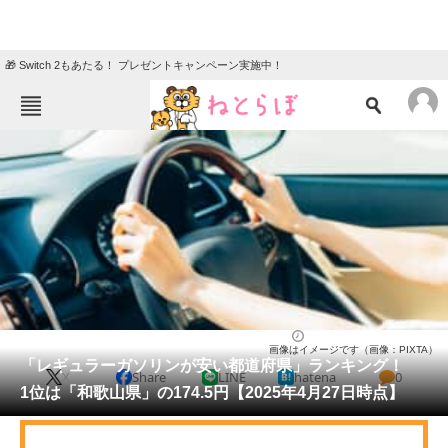
🎁 Switch 2もあたる！ プレゼントキャンペーン実施中！
ねとらぼメニュー
TOP
ニュース
エンタメ
クイズ
グルメ
地域
住まい
教育・育児
動物
リサーチ
ライフ
2025/04/30 08:00（公開）
画像はイメージです（画像：PIXTA）
会員記事
「レギュラーガソリンが安い都道府県」ランキング！
X
Share
LINE
hatena
0
1位は「和歌山県」の174.5円【2025年4月27日時点】
メディア
注目記事を集めた総合ページ