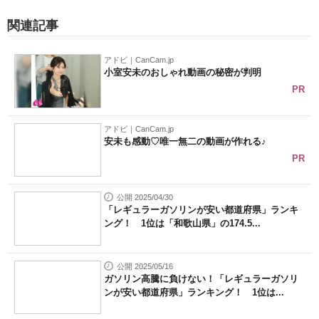
企業向けIT製品の総合サイト
関連記事
IT製品の技術・比較・事例
アドビ｜CanCam.jp
小室安未のおしゃれ動画の秘密が判明
製造業のIT導入・活用を支援
PR
モノづくり技術者専門サイト
アドビ｜CanCam.jp
エレクトロニクス専門サイト
安未も感動♡唯一無二の動画が作れる♪
PR
電子設計の基本と応用
公開 2025/04/30
エネルギーの専門メディア
「レギュラーガソリンが安い都道府県」ランキ
ング！ 1位は「和歌山県」の174.5...
建設×テクノロジーの最前線
ちょっと気になるネットの話題
公開 2025/05/16
ガソリン高騰に負けない！「レギュラーガソリ
ンが安い都道府県」ランキング！ 1位は...