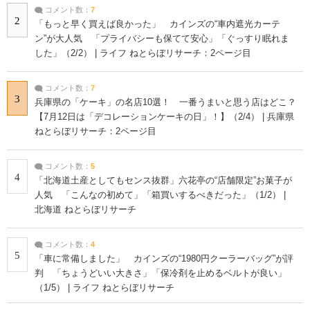
コメント数：
7
2
「もっと早く買えば良かった」 カインズの“車内遮光カーテ
ン”が大人気 「プライバシーも保てて安心」「ぐっすり眠れま
した」（2/2） | ライフ ねとらぼリサーチ：2ページ目
コメント数：
7
3
兵庫県の「ケーキ」の名店10選！ 一番うまいと思う店はどこ？
【7月12日は「デコレーションケーキの日」！】（2/4） | 兵庫県
ねとらぼリサーチ：2ページ目
コメント数：
5
4
「北海道土産としてもセンス抜群」六花亭の“店舗限定”お菓子が
人気 「こんなの初めて」「箱買いするべきだった」（1/2） |
北海道 ねとらぼリサーチ
コメント数：
4
5
「車に常備しました」 カインズの“1980円クーラーバッグ”が評
判 「ちょうどいい大きさ」「保冷剤を止めるベルトが良い」
（1/5） | ライフ ねとらぼリサーチ