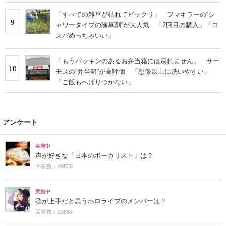
「すべての雑草が枯れてビックリ」 フマキラーの“シ
9
ャワータイプの除草剤”が大人気 「2回目の購入」「コ
スパめっちゃいい」
「もうパッキンのあるお弁当箱には戻れません」 サー
10
モスの“弁当箱”が高評価 「想像以上に洗いやすい」
「ご飯もへばりつかない」
アンケート
実施中
声が好きな「日本のボーカリスト」は？
回答数：49535
実施中
歌が上手だと思うホロライブのメンバーは？
回答数：23884