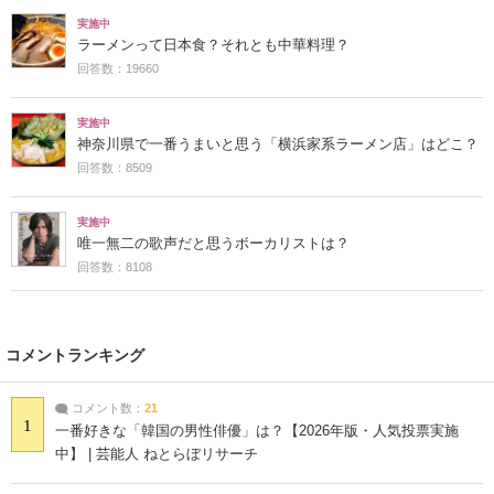
実施中
ラーメンって日本食？それとも中華料理？
回答数：19660
実施中
神奈川県で一番うまいと思う「横浜家系ラーメン店」はどこ？
回答数：8509
実施中
唯一無二の歌声だと思うボーカリストは？
回答数：8108
コメントランキング
コメント数：
21
1
一番好きな「韓国の男性俳優」は？【2026年版・人気投票実施
中】 | 芸能人 ねとらぼリサーチ