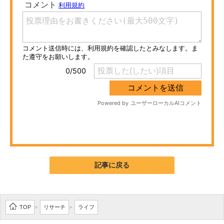
ITの今と未来を見通す
スマホと通信の最新トレンド
進化するPCとデバイスの未来
好きが集まる 比べて選べる
ビジネスと働き方のヒント
AI活用のいまが分かる
企業ITのトレンドを詳説
記事に戻る
経営リーダーのコミュニティ
マーケ×ITの今がよく分かる
TOP
リサーチ
ライフ
>
>
ITエンジニア向け専門サイト