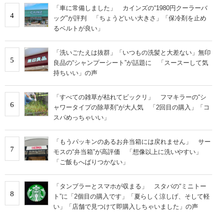
「車に常備しました」 カインズの“1980円クーラーバ
4
ッグ”が評判 「ちょうどいい大きさ」「保冷剤を止め
るベルトが良い」
「洗いごたえは抜群」「いつもの洗髪と大差ない」無印
5
良品の“シャンプーシート”が話題に 「スースーして気
持ちいい」の声
「すべての雑草が枯れてビックリ」 フマキラーの“シ
6
ャワータイプの除草剤”が大人気 「2回目の購入」「コ
スパめっちゃいい」
「もうパッキンのあるお弁当箱には戻れません」 サー
7
モスの“弁当箱”が高評価 「想像以上に洗いやすい」
「ご飯もへばりつかない」
「タンブラーとスマホが収まる」 スタバの“ミニトー
8
ト”に「2個目の購入です」「夏らしく涼しげ、そして軽
い」「店舗で見つけて即購入しちゃいました」の声