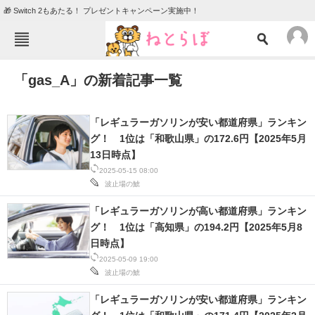
🎁 Switch 2もあたる！ プレゼントキャンペーン実施中！
ねとらぼメニュー
「gas_A」の新着記事一覧
TOP
ニュース
エンタメ
クイズ
「レギュラーガソリンが安い都道府県」ランキン
グルメ
地域
グ！ 1位は「和歌山県」の172.6円【2025年5月
13日時点】
住まい
教育・育児
2025-05-15 08:00
波止場の鯱
動物
リサーチ
「レギュラーガソリンが高い都道府県」ランキン
会員記事
グ！ 1位は「高知県」の194.2円【2025年5月8
日時点】
メディア
2025-05-09 19:00
波止場の鯱
注目記事を集めた総合ページ
「レギュラーガソリンが安い都道府県」ランキン
ITの今と未来を見通す