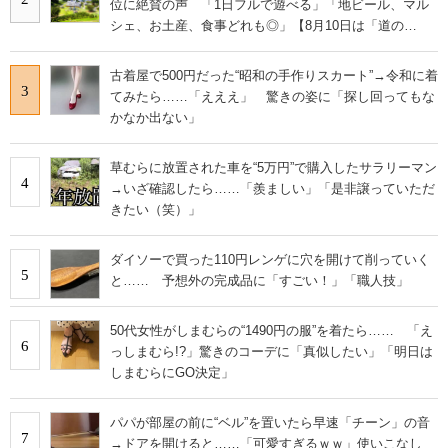
位に絶賛の声 「1日フルで遊べる」「地ビール、マル
IT製品の技術・比較・事例
シェ、お土産、食事どれも◎」【8月10日は「道の
日」！】
製造業のIT導入・活用を支援
古着屋で500円だった“昭和の手作りスカート”→令和に着
3
てみたら……「えええ」 驚きの姿に「探し回ってもな
モノづくり技術者専門サイト
かなか出ない」
エレクトロニクス専門サイト
草むらに放置された車を“5万円”で購入したサラリーマン
4
→いざ確認したら……「羨ましい」「是非譲っていただ
電子設計の基本と応用
きたい（笑）」
エネルギーの専門メディア
ダイソーで買った110円レンゲに穴を開けて削っていく
5
建設×テクノロジーの最前線
と…… 予想外の完成品に「すごい！」「職人技」
ちょっと気になるネットの話題
50代女性がしまむらの“1490円の服”を着たら…… 「え
6
っしまむら!?」驚きのコーデに「真似したい」「明日は
しまむらにGO決定」
パパが部屋の前に“ベル”を置いたら早速「チーン」の音
7
→ドアを開けると……「可愛すぎるｗｗ」使いこなし