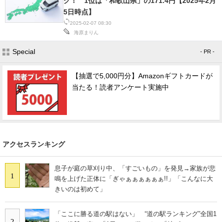
グ！ 1位は「和歌山県」の171.4円【2025年2月
5日時点】
スマホと通信の最新トレンド
2025-02-07 08:30
海原まりん
進化するPCとデバイスの未来
Special
- PR -
好きが集まる 比べて選べる
【抽選で5,000円分】Amazonギフトカードが
ビジネスと働き方のヒント
当たる！読者アンケート実施中
AI活用のいまが分かる
企業ITのトレンドを詳説
アクセスランキング
経営リーダーのコミュニティ
マーケ×ITの今がよく分かる
息子が庭の草刈り中、「すごいもの」を発見→家族が悲
1
鳴を上げた正体に「ぎゃぁぁぁぁぁぁ!!」「こんなに大
ITエンジニア向け専門サイト
きいのは初めて」
企業向けIT製品の総合サイト
「ここに勝る道の駅はない」 “道の駅ランキング”全国1
2