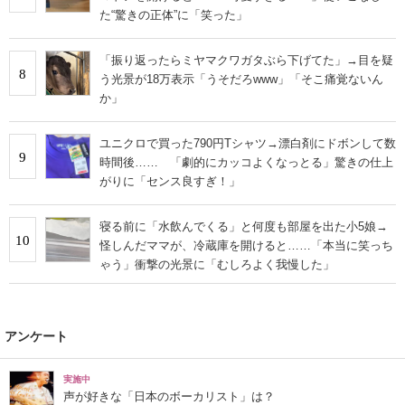
た“驚きの正体”に「笑った」
「振り返ったらミヤマクワガタぶら下げてた」→目を疑
8
う光景が18万表示「うそだろwww」「そこ痛覚ないん
か」
ユニクロで買った790円Tシャツ→漂白剤にドボンして数
9
時間後…… 「劇的にカッコよくなっとる」驚きの仕上
がりに「センス良すぎ！」
寝る前に「水飲んでくる」と何度も部屋を出た小5娘→
10
怪しんだママが、冷蔵庫を開けると……「本当に笑っち
ゃう」衝撃の光景に「むしろよく我慢した」
アンケート
実施中
声が好きな「日本のボーカリスト」は？