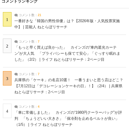
コメントランキング
コメント数：
21
1
一番好きな「韓国の男性俳優」は？【2026年版・人気投票実施
中】 | 芸能人 ねとらぼリサーチ
コメント数：
7
2
「もっと早く買えば良かった」 カインズの“車内遮光カーテ
ン”が大人気 「プライバシーも保てて安心」「ぐっすり眠れま
した」（2/2） | ライフ ねとらぼリサーチ：2ページ目
コメント数：
7
3
兵庫県の「ケーキ」の名店10選！ 一番うまいと思う店はどこ？
【7月12日は「デコレーションケーキの日」！】（2/4） | 兵庫県
ねとらぼリサーチ：2ページ目
コメント数：
4
4
「車に常備しました」 カインズの“1980円クーラーバッグ”が評
判 「ちょうどいい大きさ」「保冷剤を止めるベルトが良い」
（1/5） | ライフ ねとらぼリサーチ