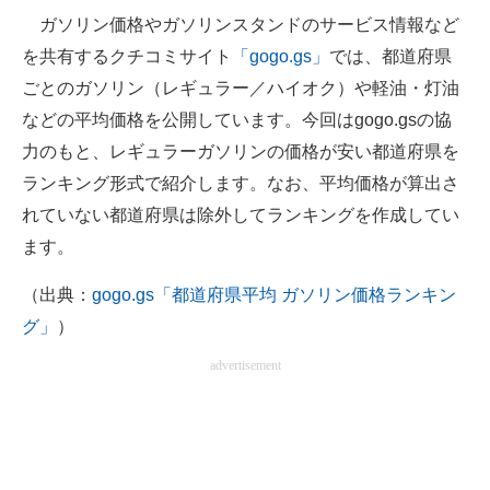
ガソリン価格やガソリンスタンドのサービス情報など
ITの今と未来を見通す
を共有するクチコミサイト
「gogo.gs」
では、都道府県
ごとのガソリン（レギュラー／ハイオク）や軽油・灯油
スマホと通信の最新トレンド
などの平均価格を公開しています。今回はgogo.gsの協
進化するPCとデバイスの未来
力のもと、レギュラーガソリンの価格が安い都道府県を
ランキング形式で紹介します。なお、平均価格が算出さ
好きが集まる 比べて選べる
れていない都道府県は除外してランキングを作成してい
ビジネスと働き方のヒント
ます。
AI活用のいまが分かる
（出典：
gogo.gs「都道府県平均 ガソリン価格ランキン
グ」
）
企業ITのトレンドを詳説
advertisement
経営リーダーのコミュニティ
マーケ×ITの今がよく分かる
ITエンジニア向け専門サイト