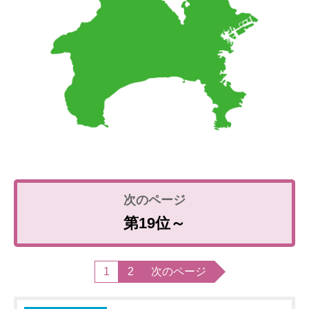
第19位～
1
2
次のページ