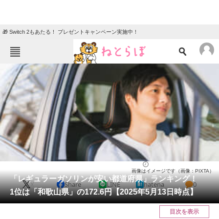
🎁 Switch 2もあたる！ プレゼントキャンペーン実施中！
ねとらぼメニュー
TOP
ニュース
エンタメ
クイズ
グルメ
地域
住まい
教育・育児
動物
リサーチ
ライフ
2025/05/15 08:00（公開）
画像はイメージです（画像：PIXTA）
会員記事
「レギュラーガソリンが安い都道府県」ランキング！
X
Share
LINE
hatena
0
1位は「和歌山県」の172.6円【2025年5月13日時点】
メディア
目次を表示
注目記事を集めた総合ページ