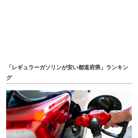
企業向けIT製品の総合サイト
IT製品の技術・比較・事例
製造業のIT導入・活用を支援
モノづくり技術者専門サイト
エレクトロニクス専門サイト
「レギュラーガソリンが安い都道府県」ランキン
電子設計の基本と応用
グ
エネルギーの専門メディア
建設×テクノロジーの最前線
ちょっと気になるネットの話題