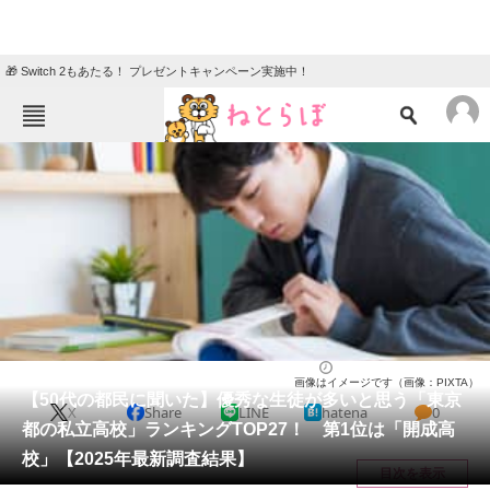
🎁 Switch 2もあたる！ プレゼントキャンペーン実施中！
ねとらぼメニュー
TOP
ニュース
エンタメ
クイズ
グルメ
地域
住まい
教育・育児
動物
リサーチ
高校
2025/05/14 19:20（公開）
画像はイメージです（画像：PIXTA）
会員記事
【50代の都民に聞いた】優秀な生徒が多いと思う「東京
X
Share
LINE
hatena
0
都の私立高校」ランキングTOP27！ 第1位は「開成高
メディア
校」【2025年最新調査結果】
目次を表示
注目記事を集めた総合ページ