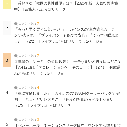
1
一番好きな「韓国の男性俳優」は？【2026年版・人気投票実施
中】 | 芸能人 ねとらぼリサーチ
コメント数：
7
2
「もっと早く買えば良かった」 カインズの“車内遮光カーテ
ン”が大人気 「プライバシーも保てて安心」「ぐっすり眠れま
した」（2/2） | ライフ ねとらぼリサーチ：2ページ目
コメント数：
7
3
兵庫県の「ケーキ」の名店10選！ 一番うまいと思う店はどこ？
【7月12日は「デコレーションケーキの日」！】（2/4） | 兵庫県
ねとらぼリサーチ：2ページ目
コメント数：
4
4
「車に常備しました」 カインズの“1980円クーラーバッグ”が評
判 「ちょうどいい大きさ」「保冷剤を止めるベルトが良い」
（1/5） | ライフ ねとらぼリサーチ
コメント数：
3
5
【バレーボール】ネーションズリーグ日本ラウンドで活躍を期待