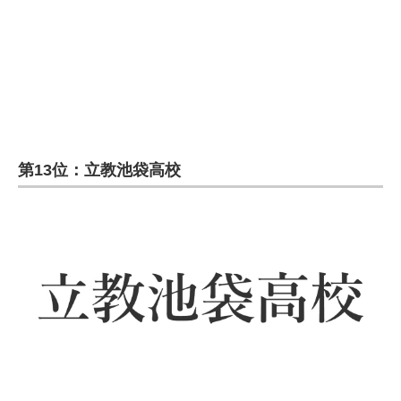
企業向けIT製品の総合サイト
IT製品の技術・比較・事例
製造業のIT導入・活用を支援
モノづくり技術者専門サイト
第13位：立教池袋高校
エレクトロニクス専門サイト
電子設計の基本と応用
エネルギーの専門メディア
建設×テクノロジーの最前線
ちょっと気になるネットの話題