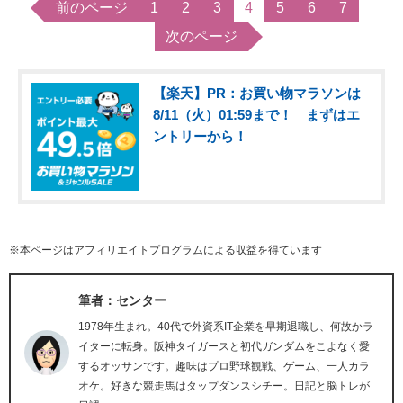
前のページ
1
2
3
4
5
6
7
次のページ
【楽天】PR：お買い物マラソンは
8/11（火）01:59まで！ まずはエ
ントリーから！
※本ページはアフィリエイトプログラムによる収益を得ています
筆者：センター
1978年生まれ。40代で外資系IT企業を早期退職し、何故かラ
イターに転身。阪神タイガースと初代ガンダムをこよなく愛
するオッサンです。趣味はプロ野球観戦、ゲーム、一人カラ
オケ。好きな競走馬はタップダンスシチー。日記と脳トレが