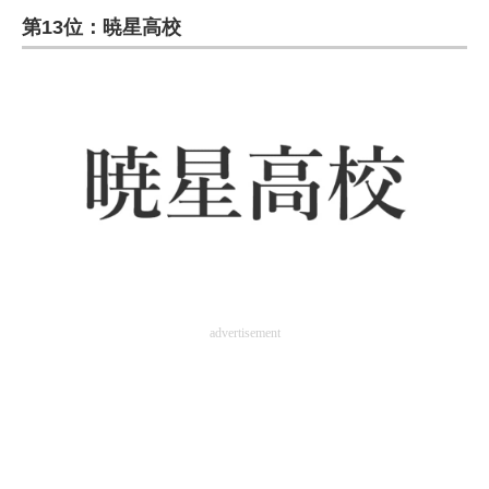
第13位：暁星高校
ITの今と未来を見通す
スマホと通信の最新トレンド
進化するPCとデバイスの未来
好きが集まる 比べて選べる
ビジネスと働き方のヒント
AI活用のいまが分かる
企業ITのトレンドを詳説
advertisement
経営リーダーのコミュニティ
マーケ×ITの今がよく分かる
ITエンジニア向け専門サイト