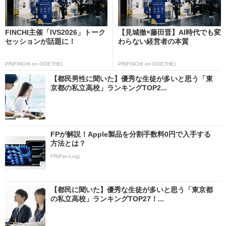
FINCHI主催「IVS2026」トーク
【見城徹×藤田晋】AI時代でも変
セッションが話題に！
わらない経営者の本質
PR(FINCHI on GOETHE)
PR(FINCHI on GOETHE)
【都民男性に聞いた】優秀な生徒が多いと思う「東
京都の私立高校」ランキングTOP2...
FPが解説！Apple製品を分割手数料0円で入手する
方法とは？
PR(Fav-Log)
【都民に聞いた】優秀な生徒が多いと思う「東京都
の私立高校」ランキングTOP27！...