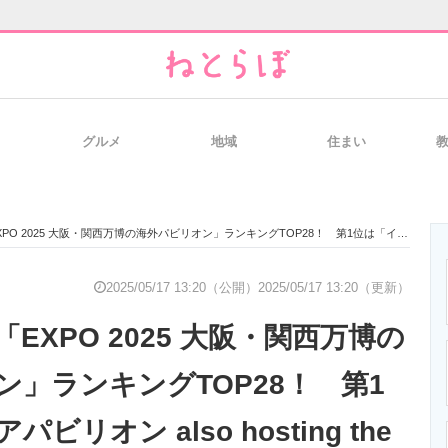
グルメ
地域
住まい
と未来を見通す
スマホと通信の最新トレンド
進化するPCとデ
阪・関西万博の海外パビリオン」ランキングTOP28！ 第1位は「イタリアパビリオン also hosting the Holy See」【2025年5月7日時点の結果】
のいまが分かる
企業ITのトレンドを詳説
経営リーダーの
2025/05/17 13:20（公開）
2025/05/17 13:20（更新）
EXPO 2025 大阪・関西万博の
T製品の総合サイト
IT製品の技術・比較・事例
製造業のIT導入
ン」ランキングTOP28！ 第1
リオン also hosting the