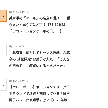
れました」（2/2） | ライフ ねとらぼリ
サーチ：2ページ目
コメント数：
7
3
兵庫県の「ケーキ」の名店10選！ 一番
うまいと思う店はどこ？【7月12日は
「デコレーションケーキの日」！】
（2/4） | 兵庫県 ねとらぼリサーチ：2ペ
ージ目
コメント数：
5
4
「北海道土産としてもセンス抜群」六花
亭の“店舗限定”お菓子が人気 「こんな
の初めて」「箱買いするべきだった」
（1/2） | 北海道 ねとらぼリサーチ
コメント数：
3
5
【バレーボール】ネーションズリーグ日
本ラウンドで活躍を期待している「日本
男子バレー代表選手」は？【2026年版・
人気投票実施中】（投票結果） | スポー