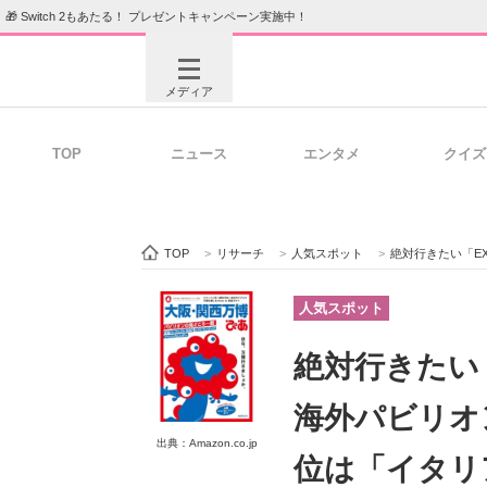
🎁 Switch 2もあたる！ プレゼントキャンペーン実施中！
メディア
TOP
ニュース
エンタメ
クイズ
注目記事を集めた総合ページ
ITの今
TOP
>
リサーチ
>
人気スポット
>
絶対行きたい「EXPO 2025 大
ビジネスと働き方のヒント
AI活用
人気スポット
絶対行きたい「
ITエンジニア向け専門サイト
企業向けI
海外パビリオ
出典：Amazon.co.jp
位は「イタリアパビ