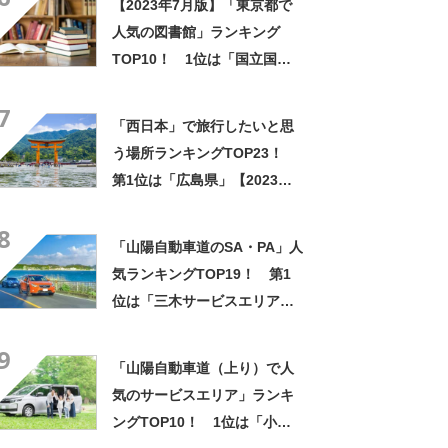
【2023年7月版】「東京都で
人気の図書館」ランキング
TOP10！ 1位は「国立国会
図書館 国際子ども図書館」
7
「西日本」で旅行したいと思
う場所ランキングTOP23！
第1位は「広島県」【2023年
最新投票結果】
8
「山陽自動車道のSA・PA」人
気ランキングTOP19！ 第1
位は「三木サービスエリア
（上り線）」【2023年最新投
9
票結果】
「山陽自動車道（上り）で人
気のサービスエリア」ランキ
ングTOP10！ 1位は「小谷