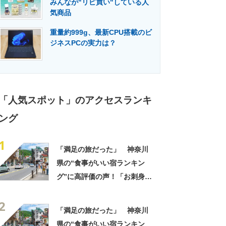
みんなが"リピ買い"している人
門メディア
建設×テクノロジーの最前線
気商品
重量約999g、最新CPU搭載のビ
ジネスPCの実力は？
「人気スポット」のアクセスランキ
ング
1
「満足の旅だった」 神奈川
県の“食事がいい宿ランキン
グ”に高評価の声！「お刺身と
ご飯が特に美味しい」「露天
2
風呂で夜空の星も」
「満足の旅だった」 神奈川
県の“食事がいい宿ランキン