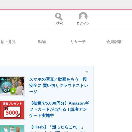
検索
ログイン
教育・育児
動物
リサーチ
会員記事
バイスの未来
好きが集まる 比べて選べる
- PR -
スマホの写真／動画をもう一段
コミュニティ
マーケ×ITの今がよく分かる
安全に 買い切りクラウドストレ
ージ
【抽選で5,000円分】Amazonギ
・活用を支援
フトカードが当たる！読者アン
ケート実施中
【iHerb】「迷ったらこれ！」