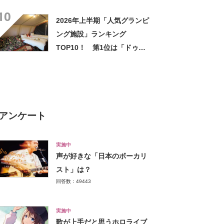
SA(上り)」【2024年5月版／
10
Googleクチコミ調べ】
2026年上半期「人気グランピ
ング施設」ランキング
TOP10！ 第1位は「ドゥカ
ーレ・ガーデンホテル・九十
九里（千葉県）」【2026年最
新調査結果】
アンケート
実施中
声が好きな「日本のボーカリ
スト」は？
回答数：49443
実施中
歌が上手だと思うホロライブ