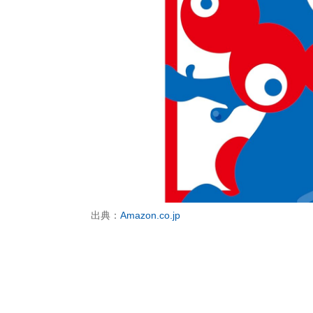
出典：
Amazon.co.jp