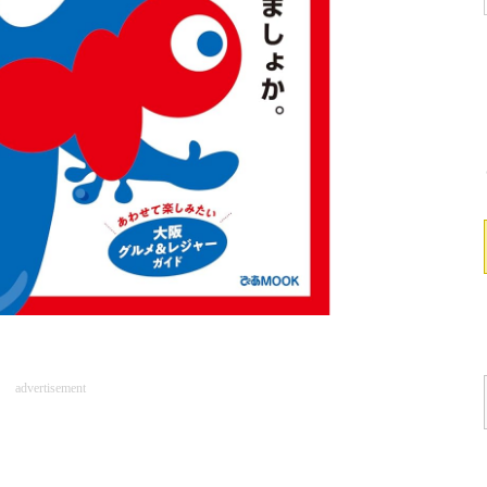
advertisement