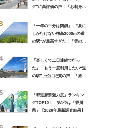
グ”に高評価の声！「お刺身と
ご飯が特に美味しい」「露天
3
風呂で夜空の星も」
「一年の半分は閉鎖」 “夏に
しか行けない標高2000mの道
の駅”が最高すぎた！「雲の上
でショッピング」「北アルプ
4
ス一望の絶景がヤバい」
「楽しくて二日連続で行っ
た」 もう一度利用したい“道
の駅”上位に絶賛の声 「旅の
疲れも癒される」「潮風を感
5
じながら食事ができる」「魚
「都道府県魅力度」ランキン
がとても新鮮で安い」「前か
グTOP10！ 第1位は「香川
ら行きたくてやっと実現」
県」【2026年最新調査結果】
6