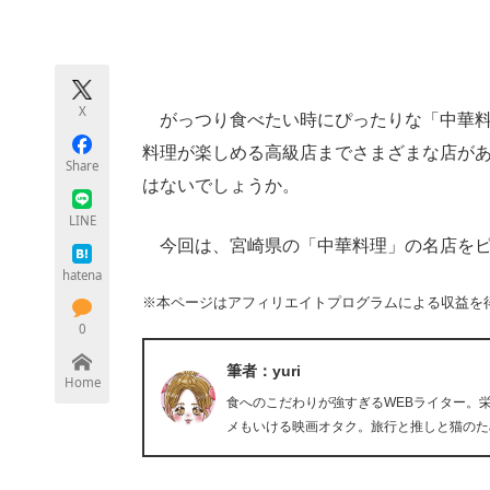
モノづくり技術者専門サイト
エレクトロ
X
がっつり食べたい時にぴったりな「中華料
ちょっと気になるネットの話題
料理が楽しめる高級店までさまざまな店が
Share
はないでしょうか。
LINE
今回は、宮崎県の「中華料理」の名店をピ
hatena
※本ページはアフィリエイトプログラムによる収益を
0
筆者：yuri
Home
食へのこだわりが強すぎるWEBライター。
メもいける映画オタク。旅行と推しと猫のた