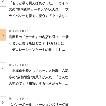
2
「もっと早く買えば良かった」 カイン
ズの“車内遮光カーテン”が大人気 「プ
ライバシーも保てて安心」「ぐっすり眠
れました」（2/2） | ライフ ねとらぼリ
サーチ：2ページ目
コメント数：
7
3
兵庫県の「ケーキ」の名店10選！ 一番
うまいと思う店はどこ？【7月12日は
「デコレーションケーキの日」！】
（2/4） | 兵庫県 ねとらぼリサーチ：2ペ
ージ目
コメント数：
5
4
「北海道土産としてもセンス抜群」六花
亭の“店舗限定”お菓子が人気 「こんな
の初めて」「箱買いするべきだった」
（1/2） | 北海道 ねとらぼリサーチ
コメント数：
3
5
【バレーボール】ネーションズリーグ日