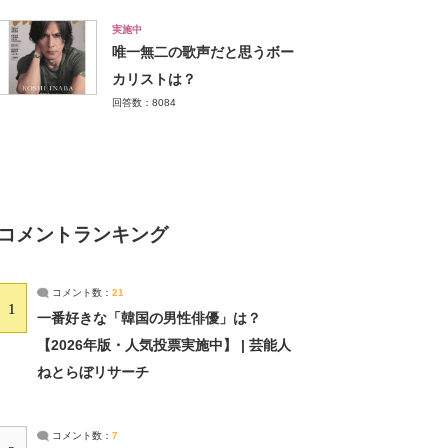
実施中
唯一無二の歌声だと思うボー
カリストは？
回答数：8084
コメントランキング
コメント数：
21
1
一番好きな「韓国の男性俳優」は？
【2026年版・人気投票実施中】 | 芸能人
ねとらぼリサーチ
コメント数：
7