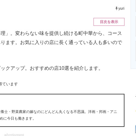
ニクス専門サイト
電子設計の基本と応用
エネルギーの専
yuri
目次を表示
理」。変わらない味を提供し続ける町中華から、コース
あります。お気に入りの店に長く通っている人も多いので
ックアップ。おすすめの店10選を紹介します。
得ています
栄養士・野菜農家の嫁なのにどんどん丸くなる不思議。洋画・邦画・アニ
めに今日も働きます。
advertisement