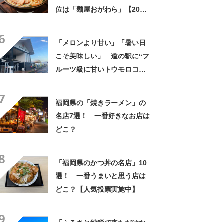
位は「麺屋おがわら」【2024
年7月4日時点／Googleクチ
6
コミ】
「メロンより甘い」「暑い日
こそ美味しい」 道の駅に“フ
ルーツ級に甘いトウモロコ
シ”がずらり 「生でかじれ
7
る」「糖度18度超え」「朝市
福岡県の「焼きラーメン」の
に大行列」
名店7選！ 一番好きなお店は
どこ？
8
「福岡県のかつ丼の名店」10
選！ 一番うまいと思う店は
どこ？【人気投票実施中】
9