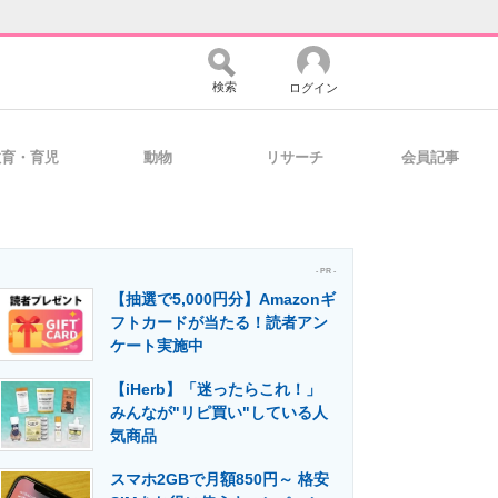
検索
ログイン
教育・育児
動物
リサーチ
会員記事
バイスの未来
好きが集まる 比べて選べる
- PR -
【抽選で5,000円分】Amazonギ
コミュニティ
マーケ×ITの今がよく分かる
フトカードが当たる！読者アン
ケート実施中
【iHerb】「迷ったらこれ！」
・活用を支援
みんなが"リピ買い"している人
気商品
スマホ2GBで月額850円～ 格安