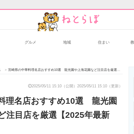
グルメ
地域
住まい
と未来を見通す
スマホと通信の最新トレンド
進化するPCとデ
県
>
宮崎県の中華料理名店おすすめ10選 龍光園や上海花園など注目店を厳選【2025年最新版】
のいまが分かる
企業ITのトレンドを詳説
経営リーダーの
2025/05/11 15:10（公開）
2025/05/11 15:10（更新）
料理名店おすすめ10選 龍光園
T製品の総合サイト
IT製品の技術・比較・事例
製造業のIT導入
ど注目店を厳選【2025年最新