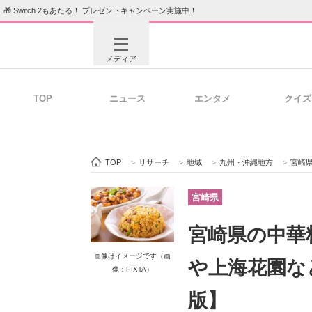
🎁 Switch 2もあたる！ プレゼントキャンペーン実施中！
メディア
TOP
ニュース
エンタメ
クイズ
注目記事を集めた総合ページ
ITの今
TOP
>
リサーチ
>
地域
>
九州・沖縄地方
>
宮崎
ビジネスと働き方のヒント
AI活用
宮崎県
宮崎県の中華
ITエンジニア向け専門サイト
企業向けI
画像はイメージです（画
や上海花園な
像：PIXTA）
版】