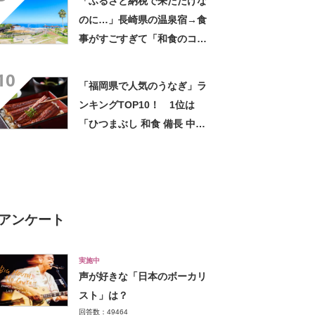
「ふるさと納税で来ただけな
のに…」長崎県の温泉宿→食
事がすごすぎて「和食のコー
ス料理が絶品」「細かい心配
10
りが幸せ」「もっと多くの観
「福岡県で人気のうなぎ」ラ
光客で賑わっていい」
ンキングTOP10！ 1位は
「ひつまぶし 和食 備長 中洲
川端店」【2024年1月版／
Googleクチコミ調べ】
アンケート
実施中
声が好きな「日本のボーカリ
スト」は？
回答数：49464