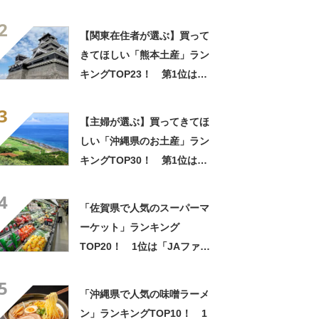
「いきなり団子」【2026年最
2
新調査結果】
【関東在住者が選ぶ】買って
きてほしい「熊本土産」ラン
キングTOP23！ 第1位は
「いきなり団子」【2026年最
3
新調査結果】
【主婦が選ぶ】買ってきてほ
しい「沖縄県のお土産」ラン
キングTOP30！ 第1位は
「紅いも生タルト 沖縄きらり
4
（御菓子御殿）」【2026年最
「佐賀県で人気のスーパーマ
新調査結果】
ーケット」ランキング
TOP20！ 1位は「JAファー
マーズ Aコープ 街かど畑」
5
【2024年1月版／Googleクチ
「沖縄県で人気の味噌ラーメ
コミ調べ】
ン」ランキングTOP10！ 1