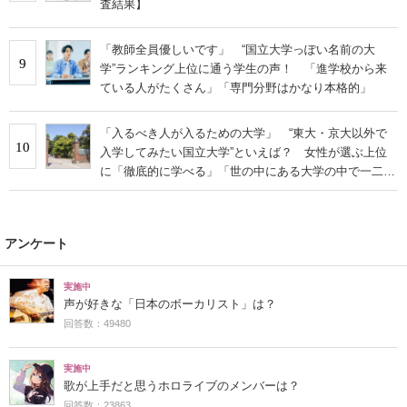
査結果】
「教師全員優しいです」 “国立大学っぽい名前の大
9
学”ランキング上位に通う学生の声！ 「進学校から来
ている人がたくさん」「専門分野はかなり本格的」
「入るべき人が入るための大学」 “東大・京大以外で
10
入学してみたい国立大学”といえば？ 女性が選ぶ上位
に「徹底的に学べる」「世の中にある大学の中で一二を
争うレベルの先端設備」の声
アンケート
実施中
声が好きな「日本のボーカリスト」は？
回答数：49480
実施中
歌が上手だと思うホロライブのメンバーは？
回答数：23863