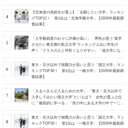
【北海道の高校生が選ぶ】「志願したい大学」ランキン
4
グTOP21！ 第1位は「北海学園大学」【2026年最新調
査結果】
「入学難易度のわりに評価が高い」 男性が思う“進学
5
させたい東京都の私立大学”ランキング上位に学生の
声！「クラスの人と仲良くなりやすい」「他大学にない
学科も」
東大・京大以外で就職力が高いと思う「国立大学」ラン
6
キングTOP30！ 第1位は「一橋大学」【2026年最新調
査結果】
「入るべき人が入るための大学」 “東大・京大以外で
7
入学してみたい国立大学”といえば？ 女性が選ぶ上位
に「徹底的に学べる」「世の中にある大学の中で一二を
争うレベルの先端設備」の声
東大・京大以外で就職力が高いと思う「国立大学」ラン
8
キングTOP30！ 第1位は「一橋大学」【2026年最新調