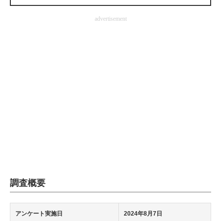
企業向けIT製品の総合サイト
advertisement
IT製品の技術・比較・事例
製造業のIT導入・活用を支援
モノづくり技術者専門サイト
エレクトロニクス専門サイト
電子設計の基本と応用
エネルギーの専門メディア
建設×テクノロジーの最前線
ちょっと気になるネットの話題
調査概要
アンケート実施日
2024年8月7日