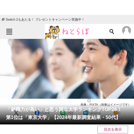
🎁 Switch 2もあたる！ プレゼントキャンペーン実施中！
ねとらぼメニュー
TOP
ニュース
エンタメ
クイズ
グルメ
地域
住まい
教育・育児
動物
リサーチ
大学
2025/05/13 18:50（公開）
画像：PIXTA（画像はイメージです）
会員記事
「就職力が高い」と思う国立大学ランキングTOP26！
X
Share
LINE
hatena
0
第1位は「東京大学」【2024年最新調査結果・50代】
メディア
目次を表示
注目記事を集めた総合ページ