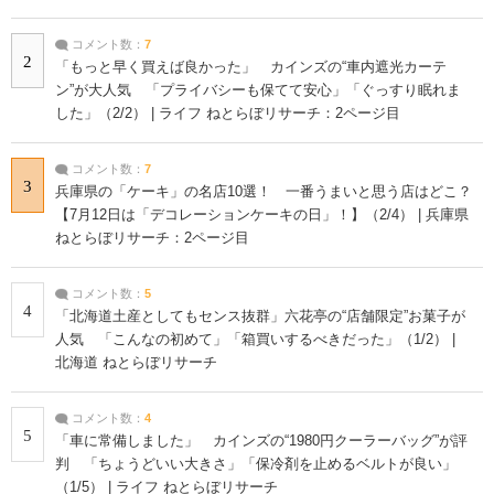
コメント数：
7
2
「もっと早く買えば良かった」 カインズの“車内遮光カーテ
ン”が大人気 「プライバシーも保てて安心」「ぐっすり眠れま
した」（2/2） | ライフ ねとらぼリサーチ：2ページ目
コメント数：
7
3
兵庫県の「ケーキ」の名店10選！ 一番うまいと思う店はどこ？
【7月12日は「デコレーションケーキの日」！】（2/4） | 兵庫県
ねとらぼリサーチ：2ページ目
コメント数：
5
4
「北海道土産としてもセンス抜群」六花亭の“店舗限定”お菓子が
人気 「こんなの初めて」「箱買いするべきだった」（1/2） |
北海道 ねとらぼリサーチ
コメント数：
4
5
「車に常備しました」 カインズの“1980円クーラーバッグ”が評
判 「ちょうどいい大きさ」「保冷剤を止めるベルトが良い」
（1/5） | ライフ ねとらぼリサーチ