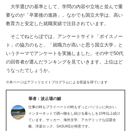
大学選びの基準として、学問の内容や立地と並んで重
ITの今と未来を見通す
要なのが「卒業後の進路」。なかでも国立大学は、高い
教育力と安定した就職実績で注目されています。
スマホと通信の最新トレンド
そこでねとらぼでは、アンケートサイト「ボイスノー
進化するPCとデバイスの未来
ト」の協力のもと、「就職力が高いと思う国立大学」と
好きが集まる 比べて選べる
いうテーマでアンケートを実施しました。その中で50代
の回答者が選んだランキングを見ていきます。上位はど
ビジネスと働き方のヒント
うなったでしょうか。
AI活用のいまが分かる
※本ページはアフィリエイトプログラムによる収益を得ています
企業ITのトレンドを詳説
筆者：波止場の鯱
経営リーダーのコミュニティ
仕事の時もプライベートの時もずっとパソコンに向かい、
マーケ×ITの今がよく分かる
インターネットで調べ物をし続ける暮らしを10年以上続け
ています。サッカー、海外文学、アカデミックな話題全
ITエンジニア向け専門サイト
般、洋楽ロック、SASUKEが得意です。