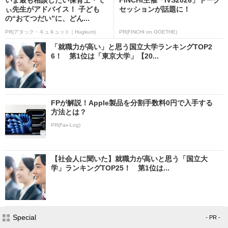
ぃ先生がアドバイス！ 子ども
セッションが話題に！
の“おてつだい”に、どん...
PR(アタック・キュキュット｜Hugkum)
PR(FINCHI on GOETHE)
「就職力が高い」と思う国立大学ランキングTOP2
6！ 第1位は「東京大学」【20...
FPが解説！Apple製品を分割手数料0円で入手する
方法とは？
PR(Fav-Log)
【社会人に聞いた】就職力が高いと思う「国立大
学」ランキングTOP25！ 第1位は...
Special
- PR -