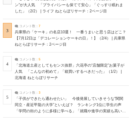
ン”が大人気 「プライバシーも保てて安心」「ぐっすり眠れま
した」（2/2） | ライフ ねとらぼリサーチ：2ページ目
コメント数：
7
3
兵庫県の「ケーキ」の名店10選！ 一番うまいと思う店はどこ？
【7月12日は「デコレーションケーキの日」！】（2/4） | 兵庫県
ねとらぼリサーチ：2ページ目
コメント数：
5
4
「北海道土産としてもセンス抜群」六花亭の“店舗限定”お菓子が
人気 「こんなの初めて」「箱買いするべきだった」（1/2） |
北海道 ねとらぼリサーチ
コメント数：
3
5
「子供ができたら通わせたい」 今後発展していきそうな“関関
同立・産近甲龍の大学”といえば？ ランキング1位に学生の声
「学問の街のように多様に学べる」「就職や進学の実績も高い」
| 大学 ねとらぼリサーチ