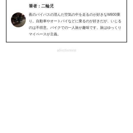
筆者：二輪児
企業向けIT製品の総合サイト
夜のバイパスの澄んだ空気の中を走るのが好きなW800乗
IT製品の技術・比較・事例
り。自動車やオートバイなどに乗るのが好きだが、いじる
のは不得意。バイクでの一人旅が趣味です。旅はゆっくり
製造業のIT導入・活用を支援
マイペースが主義。
モノづくり技術者専門サイト
advertisement
エレクトロニクス専門サイト
電子設計の基本と応用
エネルギーの専門メディア
建設×テクノロジーの最前線
ちょっと気になるネットの話題