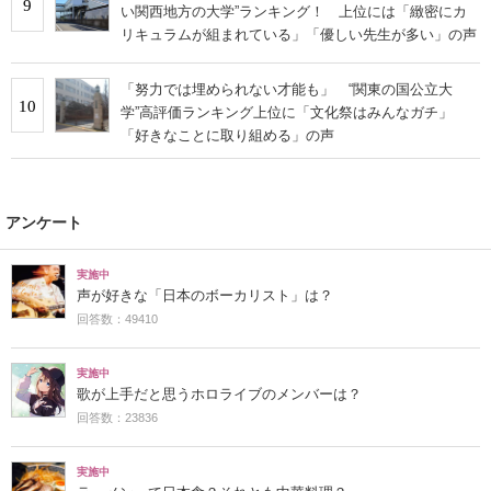
9
い関西地方の大学”ランキング！ 上位には「緻密にカ
リキュラムが組まれている」「優しい先生が多い」の声
「努力では埋められない才能も」 “関東の国公立大
10
学”高評価ランキング上位に「文化祭はみんなガチ」
「好きなことに取り組める」の声
アンケート
実施中
声が好きな「日本のボーカリスト」は？
回答数：49410
実施中
歌が上手だと思うホロライブのメンバーは？
回答数：23836
実施中