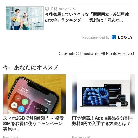
公開 2025/05/15
今後発展していきそうな「関関同立・産近甲龍
の大学」ランキング！ 第1位は「同志社...
Recommended by
Copyright © ITmedia Inc. All Rights Reserved.
今、あなたにオススメ
スマホ2GBで月額850円～ 格安
FPが解説！Apple製品を分割手
SIMをお得に使うキャンペーン
数料0円で入手する方法とは？
実施中！
PR(IIJmio)
PR(Fav-Log)