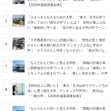
【2026年最新調査結果】
「入るべき人が入るための大学」 “東大・京大以外で
5
入学してみたい国立大学”といえば？ 女性が選ぶ上位
に「徹底的に学べる」「世の中にある大学の中で一二を
争うレベルの先端設備」の声
「入学難易度のわりに評価が高い」 男性が思う“進学
6
させたい東京都の私立大学”ランキング上位に学生の
声！「クラスの人と仲良くなりやすい」「他大学にない
学科も」
「なんだかんだ良いと思える学校」 “講義の評価が高
7
い関西地方の大学”ランキング！ 上位には「緻密にカ
リキュラムが組まれている」「優しい先生が多い」の声
【60代以上に聞いた】「東大・京大以外でブランド力が
8
高いと思う国立大学」ランキングTOP25！ 第1位は
「一橋大学」【2026年最新調査結果】
「なんだかんだ良いと思える学校」 “講義の評価が高