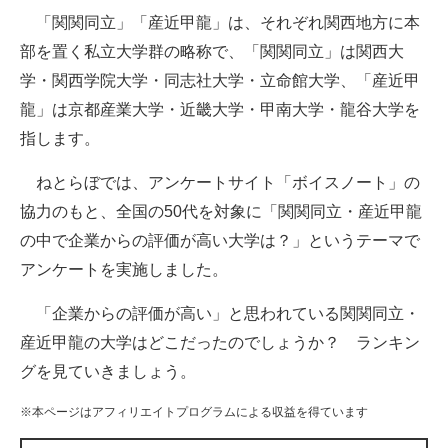
「関関同立」「産近甲龍」は、それぞれ関西地方に本
ITの今と未来を見通す
部を置く私立大学群の略称で、「関関同立」は関西大
学・関西学院大学・同志社大学・立命館大学、「産近甲
スマホと通信の最新トレンド
龍」は京都産業大学・近畿大学・甲南大学・龍谷大学を
進化するPCとデバイスの未来
指します。
好きが集まる 比べて選べる
ねとらぼでは、アンケートサイト「ボイスノート」の
協力のもと、全国の50代を対象に「関関同立・産近甲龍
ビジネスと働き方のヒント
の中で企業からの評価が高い大学は？」というテーマで
AI活用のいまが分かる
アンケートを実施しました。
企業ITのトレンドを詳説
「企業からの評価が高い」と思われている関関同立・
産近甲龍の大学はどこだったのでしょうか？ ランキン
経営リーダーのコミュニティ
グを見ていきましょう。
マーケ×ITの今がよく分かる
※本ページはアフィリエイトプログラムによる収益を得ています
ITエンジニア向け専門サイト