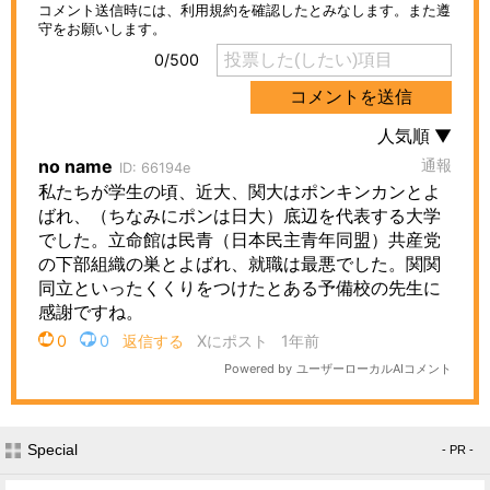
Special
- PR -