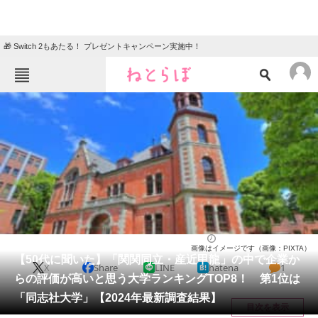
🎁 Switch 2もあたる！ プレゼントキャンペーン実施中！
ねとらぼメニュー
TOP
ニュース
エンタメ
クイズ
グルメ
地域
住まい
教育・育児
動物
リサーチ
大学
2025/05/13 21:20（公開）
画像はイメージです（画像：PIXTA）
会員記事
【50代に聞いた】「関関同立・産近甲龍」の中で企業か
X
Share
LINE
hatena
1
らの評価が高いと思う大学ランキングTOP8！ 第1位は
メディア
「同志社大学」【2024年最新調査結果】
目次を表示
注目記事を集めた総合ページ