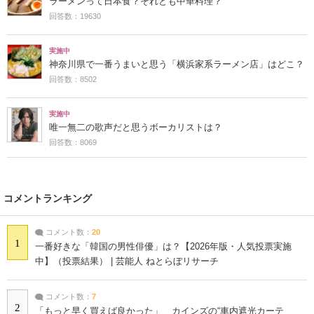
ラーメンって日本食？それとも中華料理？
回答数：19630
実施中
神奈川県で一番うまいと思う「横浜家系ラーメン店」はどこ？
回答数：8502
実施中
唯一無二の歌声だと思うボーカリストは？
回答数：8069
コメントランキング
コメント数：
20
1
一番好きな「韓国の男性俳優」は？【2026年版・人気投票実施
中】（投票結果） | 芸能人 ねとらぼリサーチ
コメント数：
7
2
「もっと早く買えば良かった」 カインズの“車内遮光カーテ