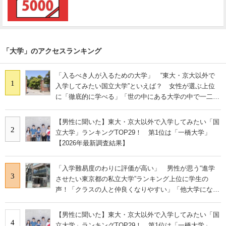
「大学」のアクセスランキング
「入るべき人が入るための大学」 “東大・京大以外で
1
入学してみたい国立大学”といえば？ 女性が選ぶ上位
に「徹底的に学べる」「世の中にある大学の中で一二を
争うレベルの先端設備」の声
【男性に聞いた】東大・京大以外で入学してみたい「国
2
立大学」ランキングTOP29！ 第1位は「一橋大学」
【2026年最新調査結果】
「入学難易度のわりに評価が高い」 男性が思う“進学
3
させたい東京都の私立大学”ランキング上位に学生の
声！「クラスの人と仲良くなりやすい」「他大学にない
学科も」
【男性に聞いた】東大・京大以外で入学してみたい「国
4
立大学」ランキングTOP29！ 第1位は「一橋大学」