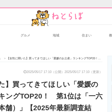
グルメ
地域
住まい
と未来を見通す
スマホと通信の最新トレンド
進化するPCとデ
県
>
【女性に聞いた】買ってきてほしい「愛媛のお土産」ランキングTOP20！ 第1位は「一六タルト（一六本舗）」【2025年最新調査結果】
のいまが分かる
企業ITのトレンドを詳説
経営リーダーの
2025/05/17 17:10（公開）
2025/05/17 17:10（更新）
た】買ってきてほしい「愛媛の
T製品の総合サイト
IT製品の技術・比較・事例
製造業のIT導入
キングTOP20！ 第1位は「一六
本舗）」【2025年最新調査結