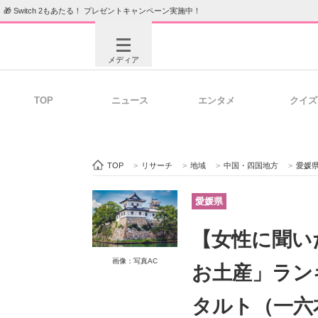
🎁 Switch 2もあたる！ プレゼントキャンペーン実施中！
メディア
TOP
ニュース
エンタメ
クイズ
注目記事を集めた総合ページ
ITの今
TOP
>
リサーチ
>
地域
>
中国・四国地方
>
愛媛
ビジネスと働き方のヒント
AI活用
愛媛県
【女性に聞い
ITエンジニア向け専門サイト
企業向けI
画像：写真AC
お土産」ラン
タルト（一六