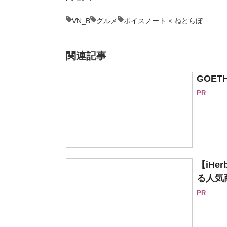
VN_B
グルメ
ボイスノート × ねとらぼ
関連記事
GOE
PR
【iH
る人気
PR