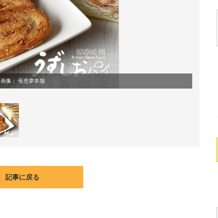
画像：
母恵夢本舗
記事に戻る