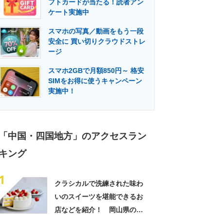
フトカードが当たる！読者アン
門メディア
建設×テクノロジーの最前線
ケート実施中
スマホの写真／動画をもう一段
安全に 買い切りクラウドストレ
ージ
スマホ2GBで月額850円～ 格安
SIMをお得に使うキャンペーン
実施中！
「中国・四国地方」のアクセスラン
キング
1
クラシカルで洗練された味わ
いのスイーツを堪能できるお
店などを紹介！ 岡山県の