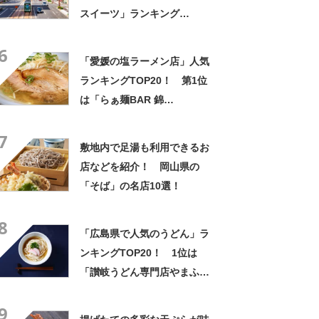
スイーツ」ランキング
TOP28！ 第1位は「もみじ
6
饅頭（やまだ屋）」【2026年
「愛媛の塩ラーメン店」人気
最新調査結果】
ランキングTOP20！ 第1位
は「らぁ麺BAR 錦
iwamoto」【2024年3月25日
7
時点の評価／ラーメンデータ
敷地内で足湯も利用できるお
ベース】
店などを紹介！ 岡山県の
「そば」の名店10選！
8
「広島県で人気のうどん」ラ
ンキングTOP20！ 1位は
「讃岐うどん専門店やまふ
じ」【2024年8月版／Google
9
クチコミ】