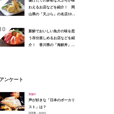
揚げたての多彩な天ぷらが味
わえるお店などを紹介！ 岡
山県の「天ぷら」の名店10
選！
10
新鮮でおいしい魚介の味を思
う存分楽しめるお店などを紹
介！ 香川県の「海鮮丼」の
名店10選！
アンケート
実施中
声が好きな「日本のボーカリ
スト」は？
回答数：49461