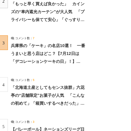
2
「もっと早く買えば良かった」 カイン
ズの“車内遮光カーテン”が大人気 「プ
ライバシーも保てて安心」「ぐっすり眠
れました」（2/2） | ライフ ねとらぼリ
サーチ：2ページ目
コメント数：
7
3
兵庫県の「ケーキ」の名店10選！ 一番
うまいと思う店はどこ？【7月12日は
「デコレーションケーキの日」！】
（2/4） | 兵庫県 ねとらぼリサーチ：2ペ
ージ目
コメント数：
5
4
「北海道土産としてもセンス抜群」六花
亭の“店舗限定”お菓子が人気 「こんな
の初めて」「箱買いするべきだった」
（1/2） | 北海道 ねとらぼリサーチ
コメント数：
3
5
【バレーボール】ネーションズリーグ日