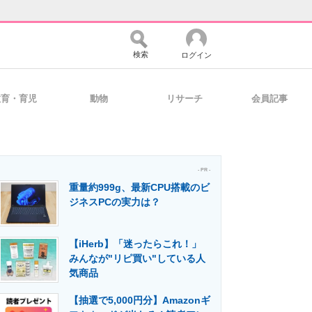
検索
ログイン
教育・育児
動物
リサーチ
会員記事
バイスの未来
好きが集まる 比べて選べる
- PR -
重量約999g、最新CPU搭載のビ
コミュニティ
マーケ×ITの今がよく分かる
ジネスPCの実力は？
【iHerb】「迷ったらこれ！」
・活用を支援
みんなが"リピ買い"している人
気商品
【抽選で5,000円分】Amazonギ