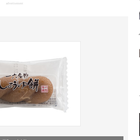
advertisement