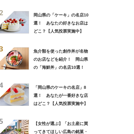
「ケーキ」の名店10選！
2
岡山県の「ケーキ」の名店10
選！ あなたの好きなお店は
どこ？【人気投票実施中】
3
魚介類を使った創作丼が名物
のお店などを紹介！ 岡山県
の「海鮮丼」の名店10選！
4
「岡山県のケーキの名店」8
選！ あなたが一番好きな店
はどこ？【人気投票実施中】
5
【女性が選ぶ】「お土産に買
ってきてほしい広島の銘菓・