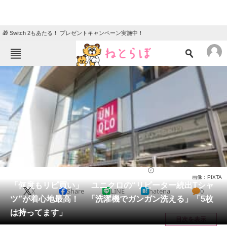
🎁 Switch 2もあたる！ プレゼントキャンペーン実施中！
ねとらぼメニュー
TOP
ニュース
エンタメ
クイズ
グルメ
地域
住まい
教育・育児
動物
リサーチ
ファッション
2025/05/16 10:00（公開）
画像：PIXTA
会員記事
「何度もリピ買い」 ユニクロの“リピーター続出Tシャ
X
Share
LINE
hatena
0
ツ”が着心地最高！ 「洗濯機でガンガン洗える」「5枚
メディア
は持ってます」
目次を表示
注目記事を集めた総合ページ