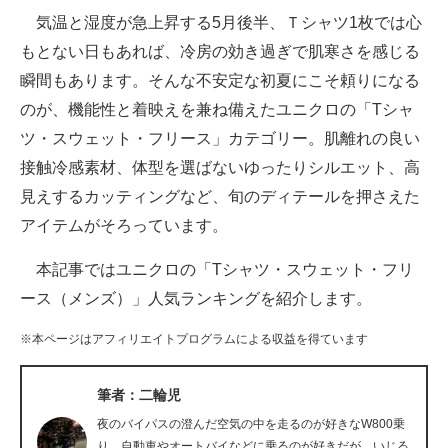
気温と湿度が急上昇する5月後半、Ｔシャツ1枚では心
ITの今と未来を見通す
もとない日もあれば、冷房の効き過ぎで肌寒さを感じる
瞬間もあります。そんな不安定な初夏にこそ頼りになる
スマホと通信の最新トレンド
のが、機能性と着映えを兼ね備えたユニクロの「Tシャ
進化するPCとデバイスの未来
ツ・スウェット・フリース」カテゴリー。肌離れの良い
接触冷感素材、体型を選ばないゆったりシルエット、高
好きが集まる 比べて選べる
見えするカッティングなど、旬のディテールを押さえた
ビジネスと働き方のヒント
アイテムがそろっています。
AI活用のいまが分かる
本記事ではユニクロの「Tシャツ・スウェット・フリ
ース（メンズ）」人気ランキングを紹介します。
企業ITのトレンドを詳説
※本ページはアフィリエイトプログラムによる収益を得ています
経営リーダーのコミュニティ
マーケ×ITの今がよく分かる
筆者：二輪児
夜のバイパスの澄んだ空気の中を走るのが好きなW800乗
ITエンジニア向け専門サイト
り。自動車やオートバイなどに乗るのが好きだが、いじる