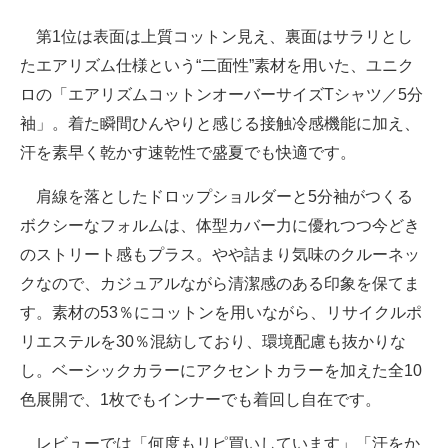
第1位は表面は上質コットン見え、裏面はサラリとし
たエアリズム仕様という“二面性”素材を用いた、ユニク
ロの「エアリズムコットンオーバーサイズTシャツ／5分
袖」。着た瞬間ひんやりと感じる接触冷感機能に加え、
汗を素早く乾かす速乾性で盛夏でも快適です。
肩線を落としたドロップショルダーと5分袖がつくる
ボクシーなフォルムは、体型カバー力に優れつつ今どき
のストリート感もプラス。やや詰まり気味のクルーネッ
クなので、カジュアルながら清潔感のある印象を保てま
す。素材の53％にコットンを用いながら、リサイクルポ
リエステルを30％混紡しており、環境配慮も抜かりな
し。ベーシックカラーにアクセントカラーを加えた全10
色展開で、1枚でもインナーでも着回し自在です。
レビューでは「何度もリピ買いしています」「汗をか