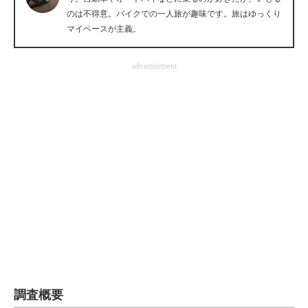
のは不得意。バイクでの一人旅が趣味です。旅はゆっくり
企業向けIT製品の総合サイト
マイペースが主義。
IT製品の技術・比較・事例
advertisement
製造業のIT導入・活用を支援
モノづくり技術者専門サイト
エレクトロニクス専門サイト
電子設計の基本と応用
エネルギーの専門メディア
建設×テクノロジーの最前線
ちょっと気になるネットの話題
調査概要