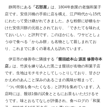
静岡市にある
「石部屋」
は、1804年創業の老舗和菓子
店です。安倍川橋の手前に店を構え、江戸時代から15代
にわたって受け継がれてきました。きな粉餅に砂糖をか
けた安倍川餅の元祖とされており、「できたてを味わえ
ておいしい」と評判です。このほかにも、ワサビとしょ
うゆで食べる「からみ餅」も名物として親しまれてお
り、これまでに多くの著名人も訪れています。
伊豆市の修善寺に隣接する
「饅頭総本山 源楽 修善寺本
店」
は、竹炭を練り込んだ黒ごま饅頭が名物の和菓子店
です。生地はモチモチとしてしっとりしており、甘さひ
かえめのあんこと深みのあるごまの風味が相まって、
「つい何個も食べたくなる」と評判を集めています。入
店時には、饅頭1個の試食とともにお茶もいただけるそ
うです。味とおもてなしが評価され、食べログの「和菓