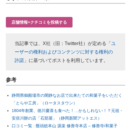
店舗情報+クチコミを投稿する
当記事では、X社（旧：Twitter社）が定める「
ユ
ーザーの権利およびコンテンツに対する権利の
許諾
」に基づいてポストを利用しています。
参考
静岡県御殿場市の閑静なお店で出来たての和菓子をいただく
「とらや工房」（ロータスタウン）
1804年創業、徳川慶喜も食べた！…かもしれない！？元祖・
安倍川餅の店「石部屋」（静岡新聞アットエス）
口コミ一覧 : 饅頭総本山 源楽 修善寺本店 – 修善寺/和菓子