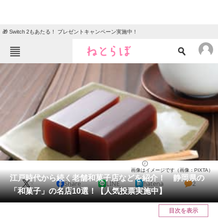
🎁 Switch 2もあたる！ プレゼントキャンペーン実施中！
ねとらぼメニュー
TOP
ニュース
エンタメ
クイズ
グルメ
地域
住まい
教育・育児
動物
リサーチ
静岡県
2025/05/25 14:30（公開）
画像はイメージです（画像：PIXTA）
会員記事
江戸時代から続く老舗和菓子店などを紹介！ 静岡県の
X
Share
LINE
hatena
2
「和菓子」の名店10選！【人気投票実施中】
メディア
目次を表示
注目記事を集めた総合ページ