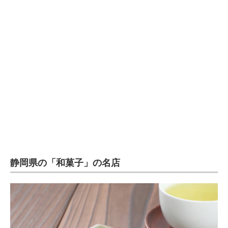
企業向けIT製品の総合サイト
IT製品の技術・比較・事例
製造業のIT導入・活用を支援
モノづくり技術者専門サイト
エレクトロニクス専門サイト
電子設計の基本と応用
エネルギーの専門メディア
静岡県の「和菓子」の名店
建設×テクノロジーの最前線
ちょっと気になるネットの話題