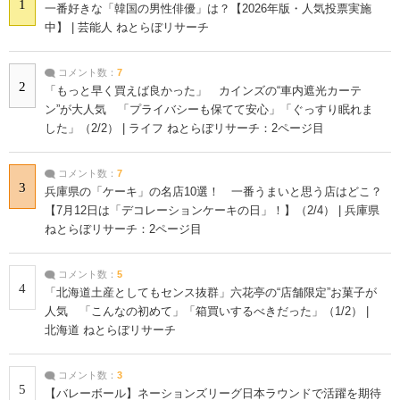
1
一番好きな「韓国の男性俳優」は？【2026年版・人気投票実施
中】 | 芸能人 ねとらぼリサーチ
コメント数：
7
2
「もっと早く買えば良かった」 カインズの“車内遮光カーテ
ン”が大人気 「プライバシーも保てて安心」「ぐっすり眠れま
した」（2/2） | ライフ ねとらぼリサーチ：2ページ目
コメント数：
7
3
兵庫県の「ケーキ」の名店10選！ 一番うまいと思う店はどこ？
【7月12日は「デコレーションケーキの日」！】（2/4） | 兵庫県
ねとらぼリサーチ：2ページ目
コメント数：
5
4
「北海道土産としてもセンス抜群」六花亭の“店舗限定”お菓子が
人気 「こんなの初めて」「箱買いするべきだった」（1/2） |
北海道 ねとらぼリサーチ
コメント数：
3
5
【バレーボール】ネーションズリーグ日本ラウンドで活躍を期待