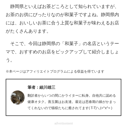
静岡県といえばお茶どころとして知られていますが、
ITの今と未来を見通す
お茶のお供にぴったりなのが和菓子ですよね。静岡県内
には、おいしいお茶に合う上質な和菓子が味わえるお店
スマホと通信の最新トレンド
がたくさんあります。
進化するPCとデバイスの未来
そこで、今回は静岡県の「和菓子」の名店というテー
好きが集まる 比べて選べる
マで、おすすめのお店をピックアップして紹介しましょ
う。
ビジネスと働き方のヒント
※本ページはアフィリエイトプログラムによる収益を得ています
AI活用のいまが分かる
企業ITのトレンドを詳説
筆者：細川雄三
翻訳者からいつの間にかライターに転身。自他共に認める
経営リーダーのコミュニティ
健康オタク。善玉菌はお友達。最近は思春期の娘がかまっ
てくれないので猫様たちに癒されてます( T-T)＼(=^x^= )
マーケ×ITの今がよく分かる
ITエンジニア向け専門サイト
advertisement