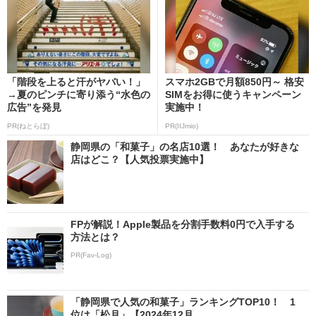
「階段を上ると汗がヤバい！」
スマホ2GBで月額850円～ 格安
→夏のピンチに寄り添う“水色の
SIMをお得に使うキャンペーン
広告”を発見
実施中！
PR(ねとらぼ)
PR(IIJmio)
静岡県の「和菓子」の名店10選！ あなたが好きな
店はどこ？【人気投票実施中】
FPが解説！Apple製品を分割手数料0円で入手する
方法とは？
PR(Fav-Log)
「静岡県で人気の和菓子」ランキングTOP10！ 1
位は「松月」【2024年12月...