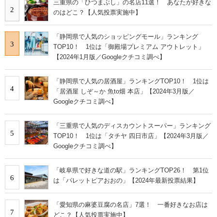
三重県の「ひつまぶし」の名店11選！ あなたが好きな
2
のはどこ？【人気投票実施中】
「静岡県で人気のショッピングモール」ランキング
3
TOP10！ 1位は「御殿場プレミアム アウトレット」
【2024年1月版／Googleクチコミ調べ】
「静岡県で人気の居酒屋」ランキングTOP10！ 1位は
4
「居酒屋 しぞ～か 魚to畑 本店」【2024年3月版／
Googleクチコミ調べ】
「三重県で人気のディスカウントスーパー」ランキング
5
TOP10！ 1位は「タチヤ 四日市店」【2024年3月版／
Googleクチコミ調べ】
「岐阜県で好きな道の駅」ランキングTOP26！ 第1位
6
は「パレットピアおおの」【2024年最新投票結果】
「愛知県の麻婆豆腐の名店」7選！ 一番好きなお店は
7
どこ？【人気投票実施中】