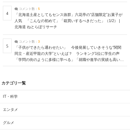
コメント数：
5
4
「北海道土産としてもセンス抜群」六花亭の“店舗限定”お菓子が
人気 「こんなの初めて」「箱買いするべきだった」（1/2） |
北海道 ねとらぼリサーチ
コメント数：
3
5
「子供ができたら通わせたい」 今後発展していきそうな“関関
同立・産近甲龍の大学”といえば？ ランキング1位に学生の声
「学問の街のように多様に学べる」「就職や進学の実績も高い」
| 大学 ねとらぼリサーチ
カテゴリ一覧
IT・科学
エンタメ
グルメ