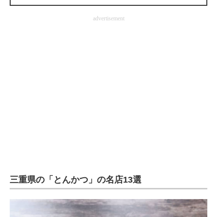
企業向けIT製品の総合サイト
advertisement
IT製品の技術・比較・事例
製造業のIT導入・活用を支援
モノづくり技術者専門サイト
エレクトロニクス専門サイト
電子設計の基本と応用
エネルギーの専門メディア
建設×テクノロジーの最前線
ちょっと気になるネットの話題
三重県の「とんかつ」の名店13選