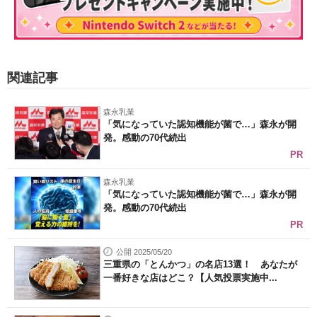
関連記事
森永乳業
「気になっていた認知機能が菌で…」森永が開
発。感動の70代続出
PR
森永乳業
「気になっていた認知機能が菌で…」森永が開
発。感動の70代続出
PR
公開 2025/05/20
三重県の「とんかつ」の名店13選！ あなたが
一番好きな店はどこ？【人気投票実施中...