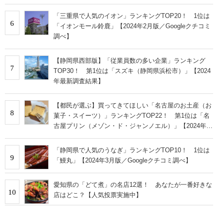
ーキ（東海寿）」【2026年最新調査結果】
「三重県で人気のイオン」ランキングTOP20！ 1位は
6
「イオンモール鈴鹿」【2024年2月版／Googleクチコミ
調べ】
【静岡県西部版】「従業員数の多い企業」ランキング
7
TOP30！ 第1位は「スズキ（静岡県浜松市）」【2024
年最新調査結果】
【都民が選ぶ】買ってきてほしい「名古屋のお土産（お
8
菓子・スイーツ）」ランキングTOP22！ 第1位は「名
古屋プリン（メゾン・ド・ジャンノエル）」【2024年最
新調査結果】
「静岡県で人気のうなぎ」ランキングTOP10！ 1位は
9
「鰻丸」【2024年3月版／Googleクチコミ調べ】
愛知県の「どて煮」の名店12選！ あなたが一番好きな
10
店はどこ？【人気投票実施中】