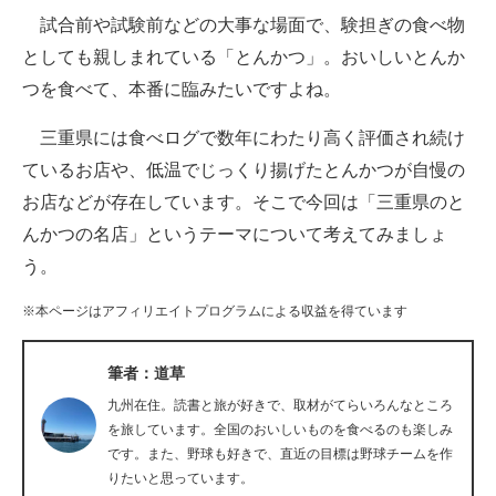
試合前や試験前などの大事な場面で、験担ぎの食べ物
ITの今と未来を見通す
としても親しまれている「とんかつ」。おいしいとんか
つを食べて、本番に臨みたいですよね。
スマホと通信の最新トレンド
三重県には食べログで数年にわたり高く評価され続け
進化するPCとデバイスの未来
ているお店や、低温でじっくり揚げたとんかつが自慢の
好きが集まる 比べて選べる
お店などが存在しています。そこで今回は「三重県のと
んかつの名店」というテーマについて考えてみましょ
ビジネスと働き方のヒント
う。
AI活用のいまが分かる
※本ページはアフィリエイトプログラムによる収益を得ています
企業ITのトレンドを詳説
筆者：道草
経営リーダーのコミュニティ
九州在住。読書と旅が好きで、取材がてらいろんなところ
マーケ×ITの今がよく分かる
を旅しています。全国のおいしいものを食べるのも楽しみ
です。また、野球も好きで、直近の目標は野球チームを作
ITエンジニア向け専門サイト
りたいと思っています。