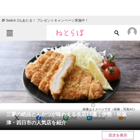
🎁 Switch 2もあたる！ プレゼントキャンペーン実施中！
ねとらぼメニュー
TOP
ニュース
エンタメ
クイズ
グルメ
地域
住まい
教育・育児
動物
リサーチ
三重県
2025/05/20 18:40（公開）
画像はイメージです（画像：写真AC）
会員記事
三重の絶品とんかつが味わえる名店13選｜伊勢・松阪・
X
Share
LINE
hatena
0
津・四日市の人気店を紹介
メディア
目次を表示
注目記事を集めた総合ページ