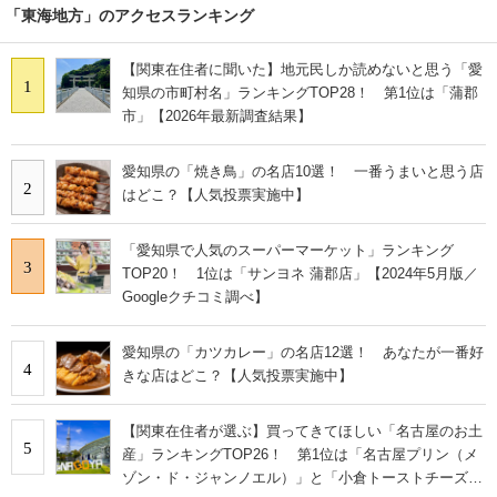
「東海地方」のアクセスランキング
【関東在住者に聞いた】地元民しか読めないと思う「愛
1
知県の市町村名」ランキングTOP28！ 第1位は「蒲郡
市」【2026年最新調査結果】
愛知県の「焼き鳥」の名店10選！ 一番うまいと思う店
2
はどこ？【人気投票実施中】
「愛知県で人気のスーパーマーケット」ランキング
3
TOP20！ 1位は「サンヨネ 蒲郡店」【2024年5月版／
Googleクチコミ調べ】
愛知県の「カツカレー」の名店12選！ あなたが一番好
4
きな店はどこ？【人気投票実施中】
【関東在住者が選ぶ】買ってきてほしい「名古屋のお土
5
産」ランキングTOP26！ 第1位は「名古屋プリン（メ
ゾン・ド・ジャンノエル）」と「小倉トーストチーズケ