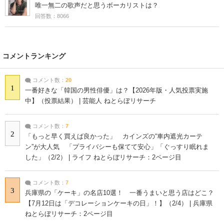
唯一無二の歌声だと思うボーカリストは？
回答数：8066
コメントランキング
コメント数：
20
1
一番好きな「韓国の男性俳優」は？【2026年版・人気投票実施
中】（投票結果） | 芸能人 ねとらぼリサーチ
コメント数：
7
2
「もっと早く買えば良かった」 カインズの“車内遮光カーテ
ン”が大人気 「プライバシーも保てて安心」「ぐっすり眠れま
した」（2/2） | ライフ ねとらぼリサーチ：2ページ目
コメント数：
7
3
兵庫県の「ケーキ」の名店10選！ 一番うまいと思う店はどこ？
【7月12日は「デコレーションケーキの日」！】（2/4） | 兵庫県
ねとらぼリサーチ：2ページ目