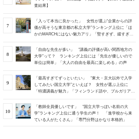
査結果】
「入って本当に良かった」 女性が選ぶ“企業からの評
7
価が高そうな東京都の私立大学”ランキング上位に「ほ
かのMARCHにはない魅力アリ」「堅すぎず、緩すぎな
い」の声
「自由な先生が多い」 “講義の評価が高い関西地方の
8
大学”って？ ランキング上位には「先生が優しいので
単位は簡単」「大人の自由を最高に楽しめる」の声
「最高すぎてずっといたい」 “東大・京大以外で入学
9
してみたい国立大学”といえば？ 女性が選ぶ上位に
「特濃講義が魅力」「フィンランド語や、ブルガリア語
なども学べる」の声
「教師全員優しいです」 “国立大学っぽい名前の大
10
学”ランキング上位に通う学生の声！ 「進学校から来
ている人がたくさん」「専門分野はかなり本格的」