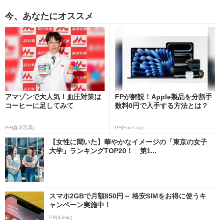
今、あなたにオススメ
アマゾンで大人気！血圧対策は
FPが解説！Apple製品を分割手
コーヒーに足してみて
数料0円で入手する方法とは？
PR(森永乳業)
PR(Fav-Log)
【女性に聞いた】華やかなイメージの「東京の女子
大学」ランキングTOP20！ 第1...
スマホ2GBで月額850円～ 格安SIMをお得に使うキ
ャンペーン実施中！
PR(IIJmio)