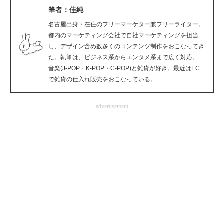
筆者：佳純
企業向けIT製品の総合サイト
名古屋出身・在住のフリーマーケター兼フリーライター。
IT製品の技術・比較・事例
都内のマーケティング会社で自社マーケティングを担当
し、デザイン含め数多くのコンテンツ制作をおこなってき
製造業のIT導入・活用を支援
た。執筆は、ビジネス系からエンタメ系まで広く対応。
音楽(J-POP・K-POP・C-POP)と雑貨が好き。最近はEC
モノづくり技術者専門サイト
で雑貨の仕入れ販売をおこなっている。
エレクトロニクス専門サイト
advertisement
電子設計の基本と応用
エネルギーの専門メディア
建設×テクノロジーの最前線
ちょっと気になるネットの話題