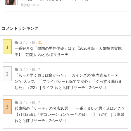
回答数：8129
コメントランキング
コメント数：
21
1
一番好きな「韓国の男性俳優」は？【2026年版・人気投票実施
中】 | 芸能人 ねとらぼリサーチ
コメント数：
7
2
「もっと早く買えば良かった」 カインズの“車内遮光カーテ
ン”が大人気 「プライバシーも保てて安心」「ぐっすり眠れま
した」（2/2） | ライフ ねとらぼリサーチ：2ページ目
コメント数：
7
3
兵庫県の「ケーキ」の名店10選！ 一番うまいと思う店はどこ？
【7月12日は「デコレーションケーキの日」！】（2/4） | 兵庫県
ねとらぼリサーチ：2ページ目