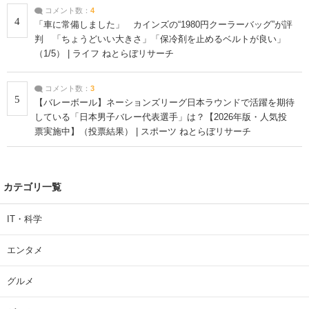
コメント数：
4
4
「車に常備しました」 カインズの“1980円クーラーバッグ”が評
判 「ちょうどいい大きさ」「保冷剤を止めるベルトが良い」
（1/5） | ライフ ねとらぼリサーチ
コメント数：
3
5
【バレーボール】ネーションズリーグ日本ラウンドで活躍を期待
している「日本男子バレー代表選手」は？【2026年版・人気投
票実施中】（投票結果） | スポーツ ねとらぼリサーチ
カテゴリ一覧
IT・科学
エンタメ
グルメ