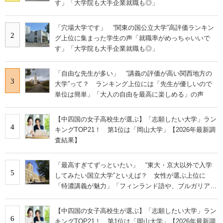
す」「大学院も大手企業就職も◎」
「穴場大学です」 “関東の国公立大学”高評価ランキン
2
グ上位に集まった学生の声「就職率がめっちゃいいで
す」「大学院も大手企業就職も◎」
「自由な先生が多い」 “講義の評価が高い関西地方の
3
大学”って？ ランキング上位には「先生が優しいので
単位は簡単」「大人の自由を最高に楽しめる」の声
【中四国の女子高校生が選ぶ】「志願したい大学」ラン
4
キングTOP21！ 第1位は「岡山大学」【2026年最新調
査結果】
「最高すぎてずっといたい」 “東大・京大以外で入学
5
してみたい国立大学”といえば？ 女性が選ぶ上位に
「特濃講義が魅力」「フィンランド語や、ブルガリア語
なども学べる」の声
【中四国の女子高校生が選ぶ】「志願したい大学」ラン
6
キングTOP21！ 第1位は「岡山大学」【2026年最新調