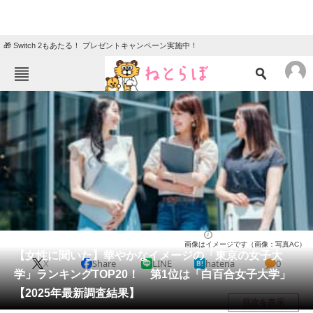
🎁 Switch 2もあたる！ プレゼントキャンペーン実施中！
ねとらぼメニュー
TOP
ニュース
エンタメ
クイズ
グルメ
地域
住まい
教育・育児
動物
リサーチ
大学
2025/05/23 09:00（公開）
画像はイメージです（画像：写真AC）
会員記事
【女性に聞いた】華やかなイメージの「東京の女子大
X
Share
LINE
hatena
0
学」ランキングTOP20！ 第1位は「白百合女子大学」
メディア
【2025年最新調査結果】
目次を表示
注目記事を集めた総合ページ