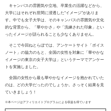
キャンパスの雰囲気や立地、卒業生の活躍などから、
ITの今と未来を見通す
大学にはそれぞれ世間に浸透した“イメージ”がありま
す。中でも女子大学は、そのキャンパスの雰囲気や文化
スマホと通信の最新トレンド
的な背景から、「華やかさ」や「洗練された印象」とい
進化するPCとデバイスの未来
ったイメージが語られることも少なくありません。
好きが集まる 比べて選べる
そこで今回ねとらぼでは、アンケートサイト「ボイス
ノート」の協力のもと、全国の女性を対象に「華やかな
ビジネスと働き方のヒント
イメージの東京の女子大学は」というテーマでアンケー
AI活用のいまが分かる
トを実施しました。
企業ITのトレンドを詳説
全国の女性から最も華やかなイメージを抱かれていた
のは、どの大学だったのでしょうか。さっそく結果を見
経営リーダーのコミュニティ
ていきましょう！
マーケ×ITの今がよく分かる
※本ページはアフィリエイトプログラムによる収益を得ています
ITエンジニア向け専門サイト