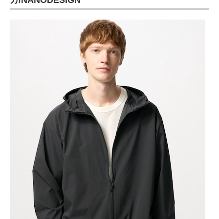
カ/NANODESIGN