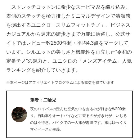
ストレッチコットンに希少なスーピマ糸を織り込み、
ITの今と未来を見通す
表側のステッチを極力排したミニマルデザインで清潔感
を演出するユニクロ「スリムフィットチノ」。ビジネス
スマホと通信の最新トレンド
カジュアルから週末の街歩きまで万能に活躍し、公式サ
進化するPCとデバイスの未来
イトではレビュー数2500件超・平均4.3点をマークして
います。シルエットの美しさと機能性を両立した“令和の
好きが集まる 比べて選べる
定番チノ”の魅力と、ユニクロの「メンズアイテム」人気
ビジネスと働き方のヒント
ランキングを紹介していきます。
AI活用のいまが分かる
※本ページはアフィリエイトプログラムによる収益を得ています
企業ITのトレンドを詳説
筆者：二輪児
経営リーダーのコミュニティ
夜のバイパスの澄んだ空気の中を走るのが好きなW800乗
り。自動車やオートバイなどに乗るのが好きだが、いじる
マーケ×ITの今がよく分かる
のは不得意。バイクでの一人旅が趣味です。旅はゆっくり
マイペースが主義。
ITエンジニア向け専門サイト