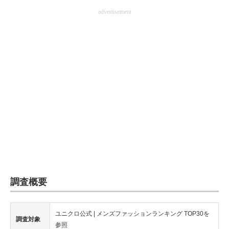
advertisement
企業向けIT製品の総合サイト
IT製品の技術・比較・事例
製造業のIT導入・活用を支援
モノづくり技術者専門サイト
エレクトロニクス専門サイト
電子設計の基本と応用
エネルギーの専門メディア
建設×テクノロジーの最前線
調査概要
ちょっと気になるネットの話題
ユニクロ公式 | メンズファッションランキング TOP30を
調査対象
参照