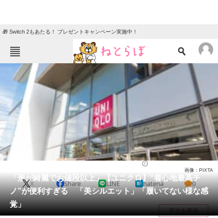
🎁 Switch 2もあたる！ プレゼントキャンペーン実施中！
ねとらぼメニュー
TOP
ニュース
エンタメ
クイズ
グルメ
地域
住まい
教育・育児
動物
リサーチ
ファッション
2025/05/22 20:45（公開）
画像：PIXTA
会員記事
「形が綺麗でお値段以上」【ユニクロ】“着心地最高チ
X
Share
LINE
hatena
0
ノ”が便利すぎる 「美シルエット」「履いてない様な感
メディア
覚」
目次を表示
注目記事を集めた総合ページ