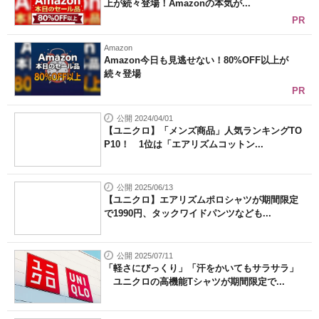
上が続々登場！Amazonの本気が...
PR
Amazon
Amazon今日も見逃せない！80%OFF以上が
続々登場
PR
公開 2024/04/01
【ユニクロ】「メンズ商品」人気ランキングTO
P10！ 1位は「エアリズムコットン...
公開 2025/06/13
【ユニクロ】エアリズムポロシャツが期間限定
で1990円、タックワイドパンツなども...
公開 2025/07/11
「軽さにびっくり」「汗をかいてもサラサラ」
ユニクロの高機能Tシャツが期間限定で...