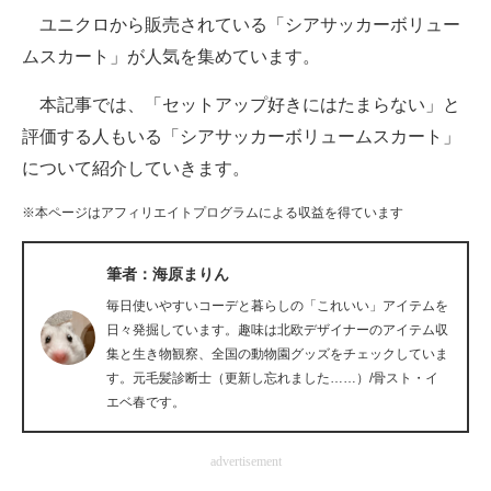
ユニクロから販売されている「シアサッカーボリュー
ITの今と未来を見通す
ムスカート」が人気を集めています。
スマホと通信の最新トレンド
本記事では、「セットアップ好きにはたまらない」と
評価する人もいる「シアサッカーボリュームスカート」
進化するPCとデバイスの未来
について紹介していきます。
好きが集まる 比べて選べる
※本ページはアフィリエイトプログラムによる収益を得ています
ビジネスと働き方のヒント
筆者：海原まりん
AI活用のいまが分かる
毎日使いやすいコーデと暮らしの「これいい」アイテムを
企業ITのトレンドを詳説
日々発掘しています。趣味は北欧デザイナーのアイテム収
集と生き物観察、全国の動物園グッズをチェックしていま
経営リーダーのコミュニティ
す。元毛髪診断士（更新し忘れました……）/骨スト・イ
エベ春です。
マーケ×ITの今がよく分かる
advertisement
ITエンジニア向け専門サイト