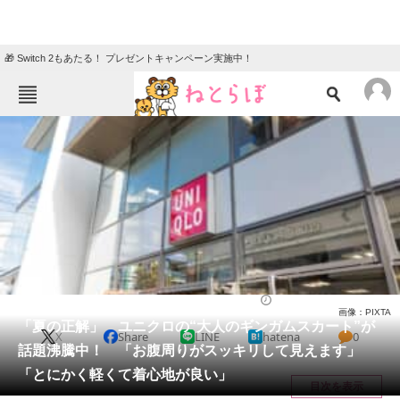
🎁 Switch 2もあたる！ プレゼントキャンペーン実施中！
ねとらぼメニュー
TOP
ニュース
エンタメ
クイズ
グルメ
地域
住まい
教育・育児
動物
リサーチ
ファッション
2025/05/23 18:20（公開）
画像：PIXTA
会員記事
「夏の正解」 ユニクロの“大人のギンガムスカート”が
X
Share
LINE
hatena
0
話題沸騰中！ 「お腹周りがスッキリして見えます」
メディア
「とにかく軽くて着心地が良い」
目次を表示
注目記事を集めた総合ページ